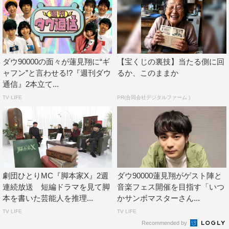
の皆さん、そして共演させていただいた勝村さんの優しさ
と頼もしさのおかげで楽しく終えることができました。初
めての現場がこの作品で本当に良かったです。
勝村政信 コメント
ダウ90000の面々が蓮見翔に“ギ
【宝くじの裏技】当たる側に回
ャフン”と言わせる!?『週刊ダウ
るか、このままか
西田敏行さんから『ダウ9、かなり気になる存在だった。
通信』2本立て...
ダウ9、YouTubeでチェックしてるぞ！ 俺はファンだ
TV LIFE
PR(合同会社デジタルファーム )
ぞ！』と連絡が来ました。まずい。荷が重いかも。だが、
ダウ9の見事なアンサンブルが、部外者の私を優しく包ん
でくれる。8人なのに、9まん。この素晴らしい若者たちプ
ラス私。ちょうど9人。なんだか行けそうな気がする～の
は、私だけだな。
劇団ひとりMC『脚本家X』2週
ダウ90000蓮見翔がゲスト陣と
連続放送 短編ドラマを見て脚
音楽フェス開催を目指す「いつ
プロデュース 宮﨑暖（フジテレビ ドラマ・映画
本を書いた芸能人を推理...
かサンボマスターさん...
制作部）コメント
TV LIFE
TV LIFE
Recommended by