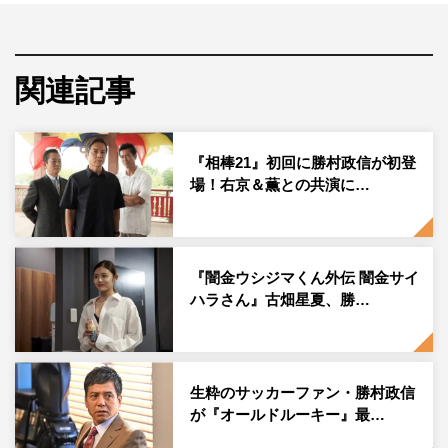
とするワンシチュエーションコメディを土台に、若いスタ
ッフのアイデアも加えて制作するオリジナルドラマとな
る。
関連記事
ダウ90000は、今年10月に予定している第4回演劇公演
「いちおう捨てるけどとっておく」の16ステージ分のチケ
『相棒21』初回に勝村政信が初登
ットが発売開始後約10分で即完売するなど、Z世代から火
場！右京＆薫との共演に…
がついて人気急上昇中の演劇・コントユニット。業界にお
いても、佐久間宣行、東京03・飯塚悟志、いとうせいこ
う、爆笑問題・太田光など数々の著名人もその実力を認
『闇金ウシジマくん外伝 闇金サイ
め、破竹の勢いで突き進む男女8人組が初冠ドラマに挑
ハラさん』古畑星夏、勝…
む。
ダウ90000の名前がタイトルに載るドラマは初めてで、メ
ンバー全員が一緒にドラマに出演するのも初。脚本は、ダ
生粋のサッカーファン・勝村政信
が『オールドルーキー』最…
ウ90000主宰である蓮見翔が担当する。蓮見は、2021年第
二回本公演「旅館じゃないんだからさ」で、岸田國士戯曲