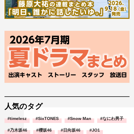
人気のタグ
timelesz
SixTONES
Snow Man
なにわ男子
乃木坂46
櫻坂46
日向坂46
JO1