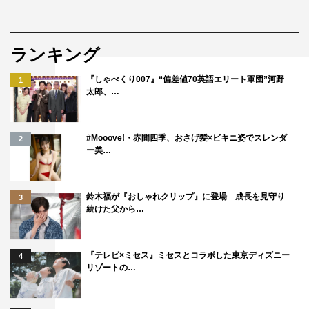
ダウ90000の公演を以前から見に行かせていただいており
ました。ダウ90000の皆さんが生み出す絶妙な間の笑い、
気まずかったり心地よかったりする人間関係の距離感、伏
ランキング
線をはりながら最後には全て回収する主宰・蓮見さんの構
『しゃべくり007』“偏差値70英語エリート軍団”河野
成力に心酔しておりました。そして今回、この大好きな男
1
太郎、…
女8人組の企画が実現したこと、大興奮しております。さ
らに、ここにベテランの勝村政信さんが良い意味での異物
として、物語に深みを出してくださいました。
#Mooove!・赤間四季、おさげ髪×ビキニ姿でスレンダ
2
ー美…
『ダウ90000 深夜1時の内風呂で』は、蓮見さんが今回の
ために書き下ろしたオリジナルストーリーで初冠ドラマで
す。蓮見さんが前々から題材として扱いたかった旅館を舞
鈴木福が『おしゃれクリップ』に登場 成長を見守り
3
続けた父から…
台に、ダウ90000の面白さが画面で爆発していますので、
地上波で、そして放送でご覧になれない方はぜひ、TVerや
FODでご覧いただけたらうれしいです。
『テレビ×ミセス』ミセスとコラボした東京ディズニー
4
リゾートの…
番組情報