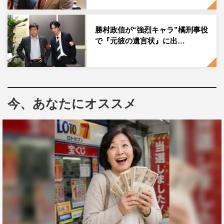
賞の最終ノミネートに残り、ダウ90000としては7月に行
われた「第43回ABCお笑いグランプリ」でも決勝進出を
勝村政信が“強烈キャラ”橘刑事役
果たすなど、演劇界、コント界においてネクストブレーク
で『元彼の遺言状』に出…
必至の逸材。1時間のドラマの脚本を担当するのは自身初
となるが、ドラマならではの読後感やカタルシスをしっか
りと混ぜ合わせた内容となっている。
今、あなたにオススメ
また、ストーリーに登場する珠妃（道上珠妃）の父親役と
して、勝村政信が出演。劇中では、おじさんが旅館の内風
呂でバタフライをするというコミカルな演技に挑戦し、強
烈すぎるインパクトを残している。また、ドラマ後半に訪
れる上原（上原佑太）との掛け合いでは、一気に勝村の演
技に拍車がかかり、コメディドラマながらもほろっとさせ
られる。
本作の主題歌は、脚本・共同演出のダウ90000蓮見とプロ