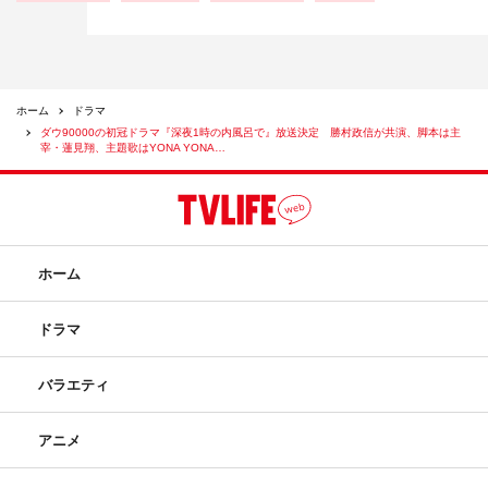
ホーム
ドラマ
ダウ90000の初冠ドラマ『深夜1時の内風呂で』放送決定 勝村政信が共演、脚本は主
宰・蓮見翔、主題歌はYONA YONA…
ホーム
ドラマ
バラエティ
アニメ