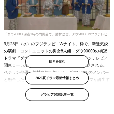
『ダウ90000 深夜1時の内風呂で』勝村政信、ダウ90000 ©フジテレビ
9月28日（水）のフジテレビ「Wナイト」枠で、新進気鋭
の演劇・コントユニットの男女8人組・ダウ90000の初冠
ドラマ『ダウ90000 深夜1時の内風呂で』（フジテレビ／
続きを読む
関東ローカル 深夜1時20分～2時20分）が放送される。
ベテラン俳優・勝村政信も加わり、ダウ90000のメンバー
2026夏ドラマ最新情報まとめ
と融合したこれまでにない新感覚コメディドラマが誕生す
る。
グラビア関連記事一覧
ドラマのストーリーは、ある旅館を訪れた大学生のサーク
ルのメンバーたちの間で起こる、なんでもなくて、気まず
くて、甘酸っぱい一夜の出来事を描く。 ダウ90000が得意