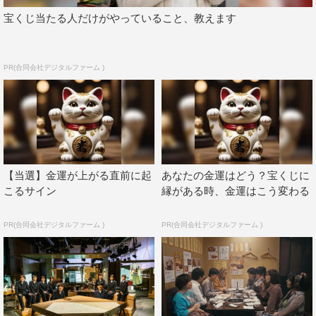
デューサーが現場で「このドラマのエンディングにあてた
宝くじ当たる人だけがやっていること、教えます
い曲」を話していたところ、候補に挙げた1曲目が一致
し、YONA YONA WEEKENDERSの「遊泳」に決定し
た。「遊泳」の歌詞やメロディがぴったりはまっているド
PR(合同会社デジタルファーム )
ラマのラストに注目だ。さらに、劇中歌には9月21日
（水）発売のEP「嗜好性」に収録された新曲「1989’s」
も使われている。
蓮見翔（ダウ90000）
【当選】金運が上がる直前に起
あなたの金運はどう？宝くじに
◆番組のオファーを聞いた時の感想は？
こるサイン
縁がある時、金運はこう変わる
地上波で自分の書いたドラマが流れるということが話をい
PR(合同会社デジタルファーム )
PR(合同会社デジタルファーム )
ただいてから今日まであまり実感がありませんが、本当に
うれしかったです。映像は初めてなので不安もありました
が、自分が面白いと思うことを最大限表現できるように頑
張ろうと思って臨みました。