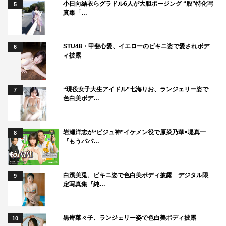
小日向結衣らグラドル6人が大胆ポージング “股”特化写
5
『ダウ90000 深夜1時の内風呂で』
真集「…
フジテレビ（関東ローカル）
2022年9月28日（水）深夜1時20分～2時20分
STU48・甲斐心愛、イエローのビキニ姿で愛されボデ
6
ィ披露
“現役女子大生アイドル”七海りお、ランジェリー姿で
7
色白美ボデ…
ダウ90000
勝村政信
岩瀬洋志が“ビジュ神”イケメン役で原菜乃華×堤真一
8
『もうパパ…
白濱美兎、ビキニ姿で色白美ボディ披露 デジタル限
9
定写真集『純…
黒嵜菜々子、ランジェリー姿で色白美ボディ披露
10