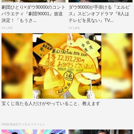
◆作品について
劇団ひとり×ダウ90000のコント
ダウ90000が手掛ける『エルピ
バラエティ『劇団90001』放送
ス』スピンオフドラマ『8人は
今回初めて映像の脚本を書かせていただけることになっ
決定！「もうさ...
テレビを見ない』TV...
て、舞台上で表現しづらい場所での話にしたいとまず思
TV LIFE
TV LIFE
い、“旅館の大浴場”での話になりました。旅行で訪れた大
浴場での人間の行動ってなかなか見ることができないもの
で、身近な人でも案外知らない一面が現れる可能性のある
場所だと思っていて、それをのぞき見できるわくわく感が
全体を通して伝わったらうれしいです。普段は若者8人で
やっているので、なかなかやりづらい家族というテーマが
軸になっているので、いつもと違う雰囲気も楽しんでいた
だけたらうれしいです。
宝くじ当たる人だけがやっていること、教えます
◆収録を終えて
初めて現場を経験して、自分が書いた言葉によってたくさ
PR(合同会社デジタルファーム )
んの大人が動いている事実に圧倒されましたが、スタッフ