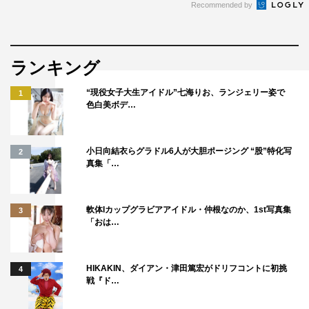
Recommended by
ランキング
“現役女子大生アイドル”七海りお、ランジェリー姿で
1
色白美ボデ…
小日向結衣らグラドル6人が大胆ポージング “股”特化写
2
真集「…
軟体Iカップグラビアアイドル・仲根なのか、1st写真集
3
「おは…
HIKAKIN、ダイアン・津田篤宏がドリフコントに初挑
4
戦『ド…