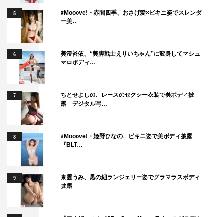
#Mooove!・赤間四季、おさげ髪×ビキニ姿でスレンダ
5
ー美…
美澄衿依、“美脚戦士えりいちゃん”に変身してマシュ
6
マロボディ…
ちとせよしの、レースのセクシー衣装で美ボディ披
7
露 デジタル写…
#Mooove!・姫野ひなの、ビキニ姿で美ボディ披露
8
『BLT…
東雲うみ、黒の紐ランジェリー姿でグラマラスボディ
9
披露