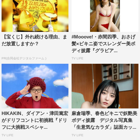
【宝くじ】外れ続ける理由、ま
#Mooove!・赤間四季、おさげ
だ放置しますか？
髪×ビキニ姿でスレンダー美ボ
ディ披露『グラビア...
PR(合同会社デジタルファーム )
TV LIFE
HIKAKIN、ダイアン・津田篤宏
麻倉瑞季、春色ビキニで妖艶美
がドリフコントに初挑戦『ドリ
ボディ披露 デジタル写真集
フに大挑戦スペシャ...
「生意気なカラダ」誌面カッ...
TV LIFE
TV LIFE