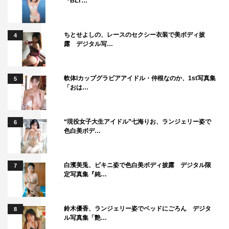
『BLT…
ちとせよしの、レースのセクシー衣装で美ボディ披
4
露 デジタル写…
軟体Iカップグラビアアイドル・仲根なのか、1st写真集
5
「おは…
“現役女子大生アイドル”七海りお、ランジェリー姿で
6
色白美ボデ…
白濱美兎、ビキニ姿で色白美ボディ披露 デジタル限
7
定写真集『純…
鈴木優香、ランジェリー姿でベッドにごろん デジタ
8
ル写真集「艶…