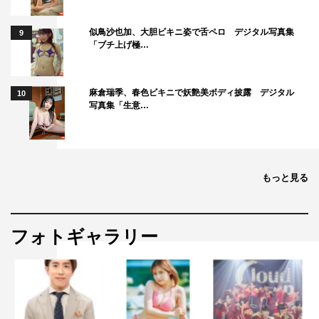
似鳥沙也加、大胆ビキニ姿で舌ペロ デジタル写真集
9
「ブチ上げ極…
麻倉瑞季、春色ビキニで妖艶美ボディ披露 デジタル
10
写真集「生意…
もっと見る
フォトギャラリー