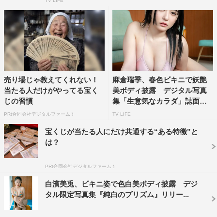
TV LIFE
売り場じゃ教えてくれない！
麻倉瑞季、春色ビキニで妖艶
当たる人だけがやってる宝く
美ボディ披露 デジタル写真
じの習慣
集「生意気なカラダ」誌面カ
ッ...
PR(合同会社デジタルファーム )
TV LIFE
宝くじが当たる人にだけ共通する“ある特徴”と
は？
PR(合同会社デジタルファーム )
白濱美兎、ビキニ姿で色白美ボディ披露 デジ
タル限定写真集『純白のプリズム』リリー...