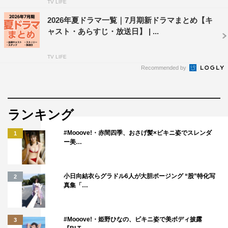
TV LIFE
2026年夏ドラマ一覧｜7月期新ドラマまとめ【キ
ャスト・あらすじ・放送日】 | ...
TV LIFE
Recommended by
ランキング
#Mooove!・赤間四季、おさげ髪×ビキニ姿でスレンダ
1
ー美…
小日向結衣らグラドル6人が大胆ポージング “股”特化写
2
真集「…
#Mooove!・姫野ひなの、ビキニ姿で美ボディ披露
3