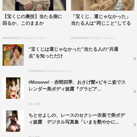
【宝くじの裏技】当たる側に
「宝くじ、運じゃなかった」
回るか、このままか
当たる人は“同じこと”してる
PR(合同会社デジタルファーム )
PR(合同会社デジタルファーム )
“宝くじは運じゃなかった”当たる人の“共通
点”を知っただけ
PR(合同会社デジタルファーム )
#Mooove!・赤間四季、おさげ髪×ビキニ姿でス
レンダー美ボディ披露『グラビア...
TV LIFE
ちとせよしの、レースのセクシー衣装で美ボデ
ィ披露 デジタル写真集「いまを艶やかに...