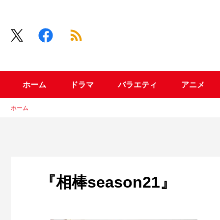
ホーム
ドラマ
バラエティ
アニメ
ホーム
『相棒season21』