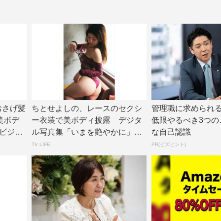
、おさげ髪
ちとせよしの、レースのセクシ
管理職に求められる
美ボデ
ー衣装で美ボディ披露 デジタ
低限やるべき3つの
ビジョ
ル写真集「いまを艶やかに」誌
な自己認識
面カット公開 |...
TV LIFE
PR(ビズヒント)