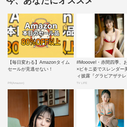
今、あなたにオススメ
【毎日変わる】Amazonタイム
#Mooove!・赤間四季
セールが見逃せない！
×ビキニ姿でスレンダー
ィ披露『グラビアザテレ
ン』アザ...
PR(Amazon)
TV LIFE