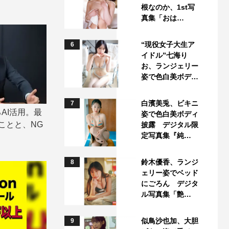
根なのか、1st写
真集「おは…
“現役女子大生ア
6
イドル”七海り
お、ランジェリー
姿で色白美ボデ…
白濱美兎、ビキニ
7
AI活用。最
姿で色白美ボディ
ことと、NG
披露 デジタル限
定写真集『純…
鈴木優香、ランジ
8
ェリー姿でベッド
にごろん デジタ
ル写真集「艶…
似鳥沙也加、大胆
9