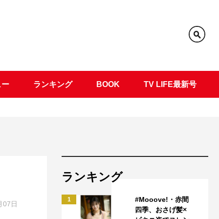
ュー
ランキング
BOOK
TV LIFE最新号
ランキング
#Mooove!・赤間
1
月07日
四季、おさげ髪×