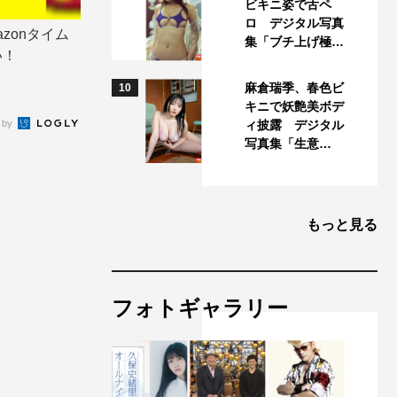
ビキニ姿で舌ペ
ロ デジタル写真
zonタイム
集「ブチ上げ極…
い！
麻倉瑞季、春色ビ
10
キニで妖艶美ボデ
 by
ィ披露 デジタル
写真集「生意…
もっと見る
フォトギャラリー