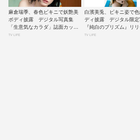
麻倉瑞季、春色ビキニで妖艶美
白濱美兎、ビキニ姿で色
ボディ披露 デジタル写真集
ディ披露 デジタル限定
「生意気なカラダ」誌面カット
『純白のプリズム』リリース
公開 | TV L...
V LIF...
TV LIFE
TV LIFE