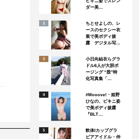
ビキニ姿でスレン
ダー美…
ちとせよしの、レ
2
ースのセクシー衣
装で美ボディ披
露 デジタル写…
小日向結衣らグラ
3
ドル6人が大胆ポ
ージング “股”特
化写真集「…
#Mooove!・姫野
4
ひなの、ビキニ姿
で美ボディ披露
『BLT…
軟体Iカップグラ
5
ビアアイドル・仲