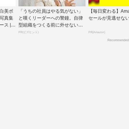
白美ボ
「うちの社員はやる気がない」
【毎日変わる】Ama
写真集
と嘆くリーダーへの警鐘。自律
セールが見逃せな
 | T
型組織をつくる前に外せない、
たった一つの順番
PR(ビズヒント)
PR(Amazon)
Recommended