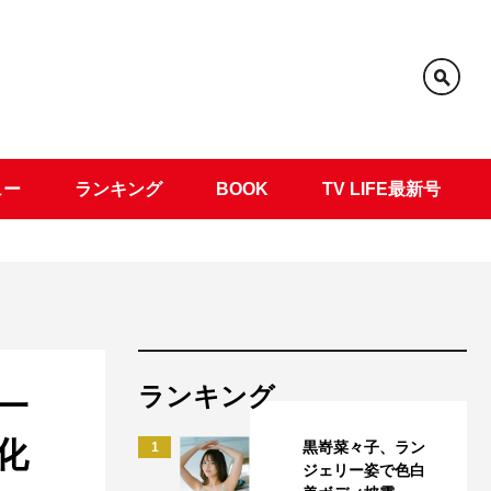
ュー
ランキング
BOOK
TV LIFE最新号
ランキング
一
化
黒嵜菜々子、ラン
1
ジェリー姿で色白