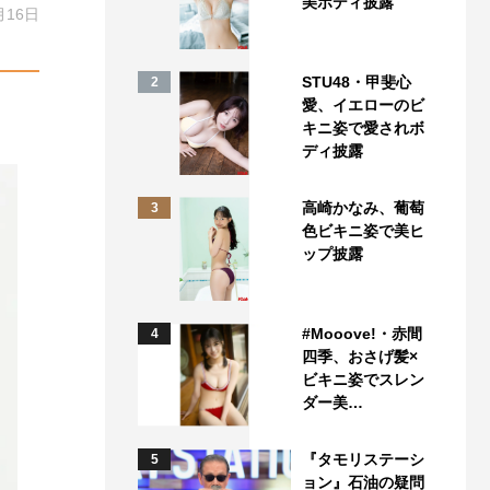
美ボディ披露
月16日
STU48・甲斐心
2
愛、イエローのビ
キニ姿で愛されボ
ディ披露
高崎かなみ、葡萄
3
色ビキニ姿で美ヒ
ップ披露
#Mooove!・赤間
4
四季、おさげ髪×
ビキニ姿でスレン
ダー美…
『タモリステーシ
5
ョン』石油の疑問