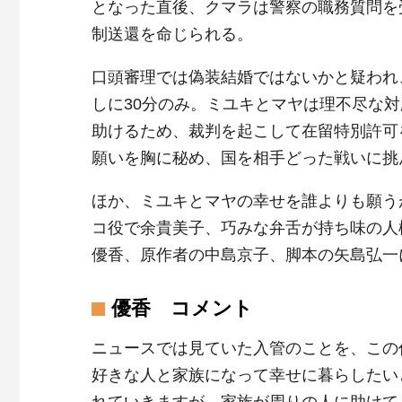
となった直後、クマラは警察の職務質問を
制送還を命じられる。
口頭審理では偽装結婚ではないかと疑われ
しに30分のみ。ミユキとマヤは理不尽な
助けるため、裁判を起こして在留特別許可
願いを胸に秘め、国を相手どった戦いに挑
ほか、ミユキとマヤの幸せを誰よりも願う
コ役で余貴美子、巧みな弁舌が持ち味の人
優香、原作者の中島京子、脚本の矢島弘一
優香 コメント
ニュースでは見ていた入管のことを、この
好きな人と家族になって幸せに暮らしたい