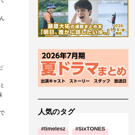
で
ん
。
だ
ミ
族
人気のタグ
で
timelesz
SixTONES