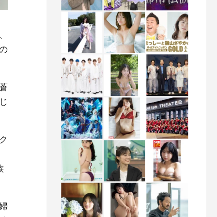
、
の
蒼
じ
ク
族
婦