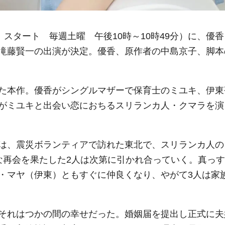
）スタート 毎週土曜 午後10時～10時49分）に、優香
滝藤賢一の出演が決定。優香、原作者の中島京子、脚本
た本作。優香がシングルマザーで保育士のミユキ、伊東
がミユキと出会い恋におちるスリランカ人・クマラを演
は、震災ボランティアで訪れた東北で、スリランカ人の
な再会を果たした2人は次第に引かれ合っていく。真っす
・マヤ（伊東）ともすぐに仲良くなり、やがて3人は家
それはつかの間の幸せだった。婚姻届を提出し正式に夫