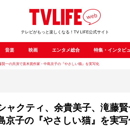
テレビがもっと楽しくなる！TV LIFE公式サイト
音楽
映画
エンタメ総合
特集・インタビ
藤賢一の共演で直木賞作家・中島京子の『やさしい猫』を実写化
シャクティ、余貴美子、滝藤賢
島京子の『やさしい猫』を実写