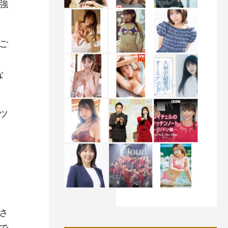
強
ご
な
ツ
さ