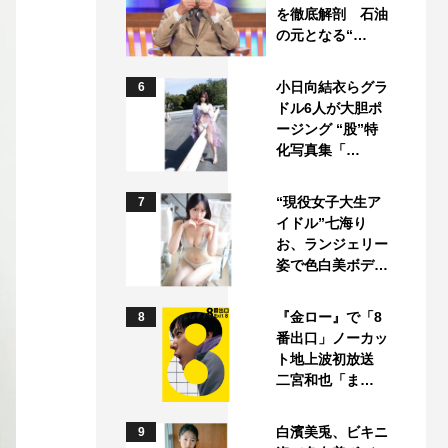
を徹底解剖 石油
の元となる“…
小日向結衣らグラ
6
ドル6人が大胆ポ
ージング “股”特
化写真集「…
“現役女子大生ア
7
イドル”七海り
お、ランジェリー
姿で色白美ボデ…
『金ロー』で「8
8
番出口」ノーカッ
ト地上波初放送
二宮和也「ま…
白濱美兎、ビキニ
9