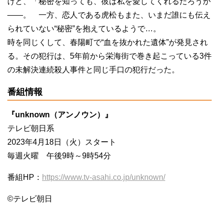
けど、「秘密を知っても、彼は私を愛してくれるだろうか
――。 一方、恋人である虎松もまた、いまだ誰にも伝え
られていない“秘密”を抱えているようで…。
時を同じくして、春陽町で“血を抜かれた遺体”が発見され
る。その犯行は、5年前から栄海街で巻き起こっている3件
の未解決連続殺人事件と同じ手口の犯行だった。
番組情報
『unknown（アンノウン）』
テレビ朝日系
2023年4月18日（火）スタート
毎週火曜 午後9時～9時54分
番組HP：
https://www.tv-asahi.co.jp/unknown/
©テレビ朝日