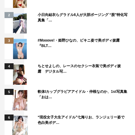
小日向結衣らグラドル6人が大胆ポージング “股”特化写
2
真集「…
#Mooove!・姫野ひなの、ビキニ姿で美ボディ披露
3
『BLT…
ちとせよしの、レースのセクシー衣装で美ボディ披
4
露 デジタル写…
軟体Iカップグラビアアイドル・仲根なのか、1st写真集
5
「おは…
“現役女子大生アイドル”七海りお、ランジェリー姿で
6
色白美ボデ…