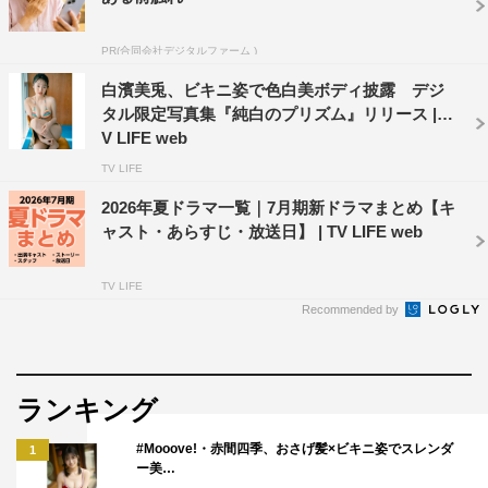
PR(合同会社デジタルファーム )
白濱美兎、ビキニ姿で色白美ボディ披露 デジ
タル限定写真集『純白のプリズム』リリース | T
V LIFE web
TV LIFE
2026年夏ドラマ一覧｜7月期新ドラマまとめ【キ
ャスト・あらすじ・放送日】 | TV LIFE web
TV LIFE
Recommended by
ランキング
#Mooove!・赤間四季、おさげ髪×ビキニ姿でスレンダ
1
ー美…