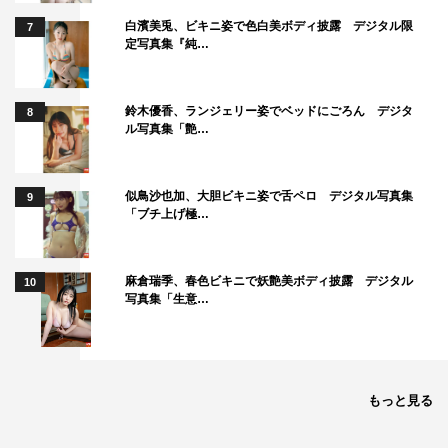
白濱美兎、ビキニ姿で色白美ボディ披露 デジタル限
7
定写真集『純…
鈴木優香、ランジェリー姿でベッドにごろん デジタ
8
ル写真集「艶…
似鳥沙也加、大胆ビキニ姿で舌ペロ デジタル写真集
9
「ブチ上げ極…
麻倉瑞季、春色ビキニで妖艶美ボディ披露 デジタル
10
写真集「生意…
もっと見る