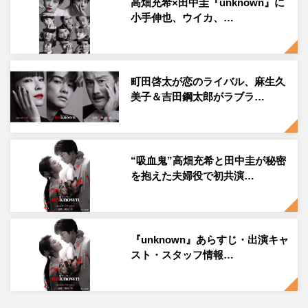
高畑充希×田中圭『unknown』に
小手伸也、ウイカ、…
町田啓太が恋のライバル、麻生久
美子＆吉田鋼太郎がラブラ…
“吸血鬼”高畑充希と田中圭が秘密
を抱えた夫婦役で初共演…
『unknown』あらすじ・出演キャ
スト・スタッフ情報…