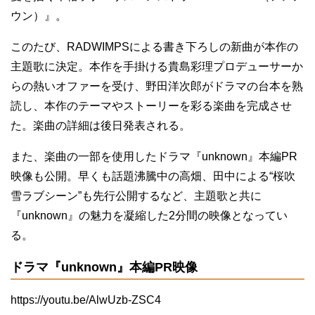
ウン）』。
このたび、RADWIMPSによる書き下ろしの新曲が本作の
主題歌に決定。本作を手掛ける貴島彩理プロデューサーか
らの熱いオファーを受け、野田洋次郎がドラマの台本を熟
読し、本作のテーマやストーリーを彩る楽曲を完成させ
た。楽曲の詳細は後日発表される。
また、楽曲の一部を使用したドラマ『unknown』本編PR
映像も公開。早くも話題沸騰中の高畑、田中による“桜吹
雪ラブシーン”も先行公開するなど、主題歌と共に
『unknown』の魅力を凝縮した2分間の映像となってい
る。
ドラマ『unknown』本編PR映像
https://youtu.be/AlwUzb-ZSC4