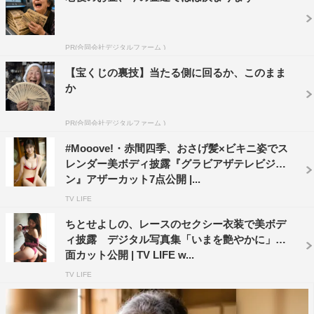
PR(合同会社デジタルファーム )
【宝くじの裏技】当たる側に回るか、このまま
か
PR(合同会社デジタルファーム )
#Mooove!・赤間四季、おさげ髪×ビキニ姿でス
レンダー美ボディ披露『グラビアザテレビジョ
ン』アザーカット7点公開 |...
TV LIFE
ちとせよしの、レースのセクシー衣装で美ボデ
ィ披露 デジタル写真集「いまを艶やかに」誌
面カット公開 | TV LIFE w...
TV LIFE