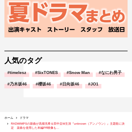
人気のタグ
timelesz
SixTONES
Snow Man
なにわ男子
乃木坂46
櫻坂46
日向坂46
JO1
ホーム
ドラマ
RADWIMPSの新曲が高畑充希＆田中圭W主演『unknown（アンノウン）』主題歌に決
定 楽曲を使用した本編PR映像も…