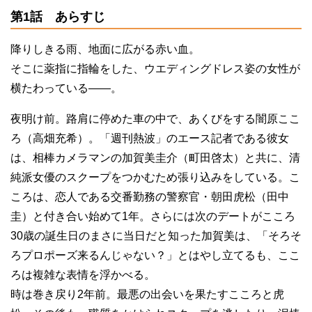
第1話 あらすじ
降りしきる雨、地面に広がる赤い血。
そこに薬指に指輪をした、ウエディングドレス姿の女性が
横たわっている――。
夜明け前。路肩に停めた車の中で、あくびをする闇原ここ
ろ（高畑充希）。「週刊熱波」のエース記者である彼女
は、相棒カメラマンの加賀美圭介（町田啓太）と共に、清
純派女優のスクープをつかむため張り込みをしている。こ
ころは、恋人である交番勤務の警察官・朝田虎松（田中
圭）と付き合い始めて1年。さらには次のデートがこころ
30歳の誕生日のまさに当日だと知った加賀美は、「そろそ
ろプロポーズ来るんじゃない？」とはやし立てるも、ここ
ろは複雑な表情を浮かべる。
時は巻き戻り2年前。最悪の出会いを果たすこころと虎