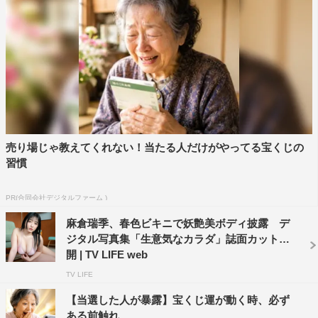
売り場じゃ教えてくれない！当たる人だけがやってる宝くじの
習慣
PR(合同会社デジタルファーム )
麻倉瑞季、春色ビキニで妖艶美ボディ披露 デ
ジタル写真集「生意気なカラダ」誌面カット公
開 | TV LIFE web
TV LIFE
【当選した人が暴露】宝くじ運が動く時、必ず
ある前触れ