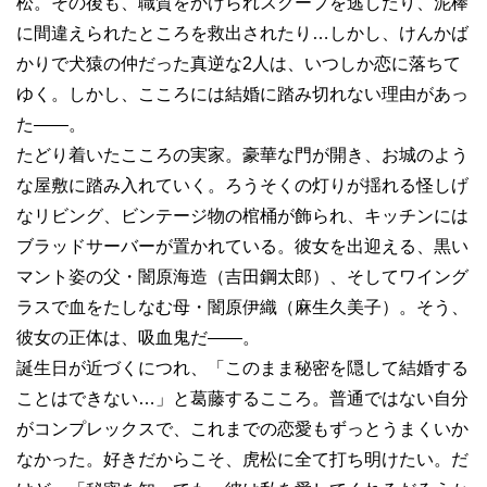
松。その後も、職質をかけられスクープを逃したり、泥棒
に間違えられたところを救出されたり…しかし、けんかば
かりで犬猿の仲だった真逆な2人は、いつしか恋に落ちて
ゆく。しかし、こころには結婚に踏み切れない理由があっ
た――。
たどり着いたこころの実家。豪華な門が開き、お城のよう
な屋敷に踏み入れていく。ろうそくの灯りが揺れる怪しげ
なリビング、ビンテージ物の棺桶が飾られ、キッチンには
ブラッドサーバーが置かれている。彼女を出迎える、黒い
マント姿の父・闇原海造（吉田鋼太郎）、そしてワイング
ラスで血をたしなむ母・闇原伊織（麻生久美子）。そう、
彼女の正体は、吸血鬼だ――。
誕生日が近づくにつれ、「このまま秘密を隠して結婚する
ことはできない…」と葛藤するこころ。普通ではない自分
がコンプレックスで、これまでの恋愛もずっとうまくいか
なかった。好きだからこそ、虎松に全て打ち明けたい。だ