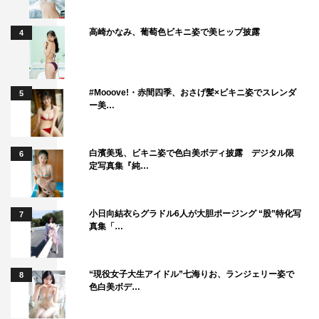
高崎かなみ、葡萄色ビキニ姿で美ヒップ披露
4
#Mooove!・赤間四季、おさげ髪×ビキニ姿でスレンダ
5
ー美…
白濱美兎、ビキニ姿で色白美ボディ披露 デジタル限
6
定写真集『純…
小日向結衣らグラドル6人が大胆ポージング “股”特化写
7
真集「…
“現役女子大生アイドル”七海りお、ランジェリー姿で
8
色白美ボデ…