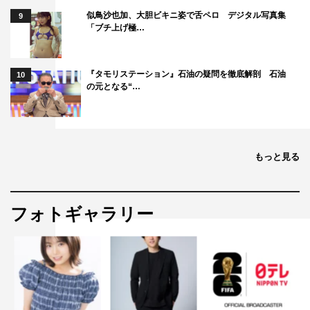
似鳥沙也加、大胆ビキニ姿で舌ペロ デジタル写真集
9
「ブチ上げ極…
『タモリステーション』石油の疑問を徹底解剖 石油
10
の元となる“…
もっと見る
フォトギャラリー