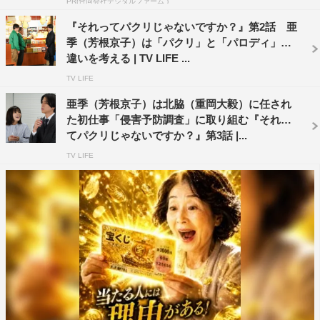
PR(合同会社デジタルファーム )
＜キャスト＞
『それってパクリじゃないですか？』第2話 亜
季（芳根京子）は「パクリ」と「パロディ」の
芳根京子、重岡大毅（ジャニーズWEST）
違いを考える | TV LIFE ...
渡辺大知、福地桃子、朝倉あき、豊田裕大、諏訪雅、秋元
TV LIFE
真夏／高橋努、相島一之、赤井英和
亜季（芳根京子）は北脇（重岡大毅）に任され
野間口徹、ともさかりえ、田辺誠一、常盤貴子
た初仕事「侵害予防調査」に取り組む『それっ
てパクリじゃないですか？』第3話 |...
＜スタッフ＞
原作：『それってパクリじゃないですか？ ～新米知的財
TV LIFE
産部員のお仕事～』（奥乃桜子著／集英社オレンジ文庫）
脚本：丑尾健太郎
主題歌：AARON「ユニーク」（ユニバーサル シグマ）
オープニング曲：ジャニーズWEST「パロディ」（ジャニ
ーズ エンタテイメント）
チーフプロデューサー：三上絵里子
プロデューサー：枝見洋子、森雅弘、岡宅真由美（アバン
ズゲート）