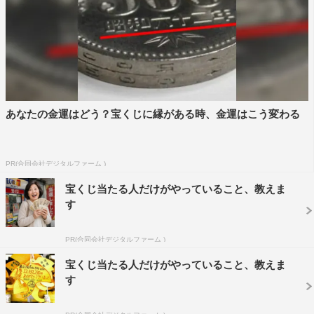
・日テレ通販（日テレ屋web、日本テレビが出店している
外部モール：楽天、Pay Payモール、au PAY マーケッ
ト、Amazon、ポンパレモール）
・テレビ局公式ショップ～ツリー ビレッジ
・その他
あなたの金運はどう？宝くじに縁がある時、金運はこう変わる
★日テレ屋リンク先：
https://www.nitteleya.jp/
★日テレ屋WEBのリンク先：
https://shop.ntv.co.jp/s/sorepaku/
PR(合同会社デジタルファーム )
※詳しくは番組公式HPを参照
宝くじ当たる人だけがやっていること、教えま
す
番組情報
PR(合同会社デジタルファーム )
『それってパクリじゃないですか？』
宝くじ当たる人だけがやっていること、教えま
日本テレビ系
す
2023年4月12日（水）スタート
毎週水曜 午後10時～