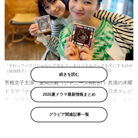
『それってパクリじゃないですか？』オリジナルグッズを手にするゆみ
（福地桃子）と亜季（芳根京子）©奥乃桜子／集英社・NTV
続きを読む
芳根京子主演、重岡大毅（ジャニーズWEST）共演の水曜
ドラマ『それってパクリじゃないですか？』（日本テレビ
2026夏ドラマ最新情報まとめ
系 毎週水曜 午後10時～）が、本日4月12日（水）スタ
ート。放送に先駆け、番組オリジナルグッズが東京・汐留
グラビア関連記事一覧
の日テレ屋などで発売開始した。
本作は、お人よしの新米社員・藤崎亜季（芳根）と妥協ゼ