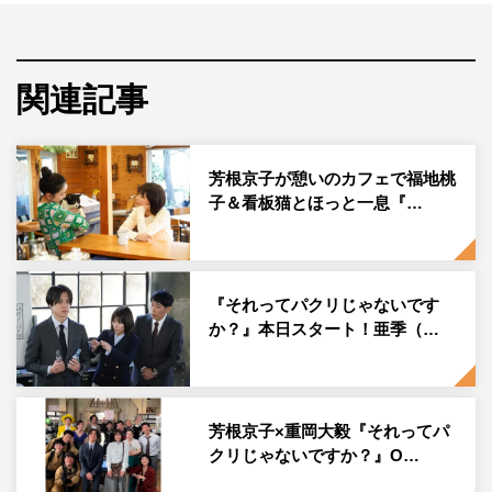
ロのエリート上司・北脇雅美（重岡）が、知的財産に関す
るさまざまな問題に向き合いながら仲間の汗と涙の結晶を
守るために奮闘する、笑って胸が熱くなる“知的財産エン
関連記事
タメドラマ”。
『半沢直樹』『ノーサイド・ゲーム』の丑尾健太郎が脚
本、『きょうは会社休みます』『これは経費で落ちませ
芳根京子が憩いのカフェで福地桃
子＆看板猫とほっと一息『…
ん！』の中島悟らが演出を手掛ける。
今回発売されるのは、亜季の親友・ゆみ（福地桃子）が働
くカフェ「ふわフラワー」の看板ハチワレ猫リリイをモデ
『それってパクリじゃないです
ルにデザインされた、ハンドメイドブランド「ふてぶてリ
か？』本日スタート！亜季（…
リイ」グッズから、リリイステッカー（385円）と白雲石
コースター（990円）の2点（共に税込）。
実際のドラマSET内でもオリジナルの「ふてぶてリリイ」
芳根京子×重岡大毅『それってパ
クリじゃないですか？』O…
グッズが並べられているため、亜季やゆみも登場するカフ
ェ「ふわフラワー」のシーンにも注目だ。