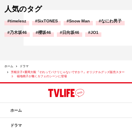
人気のタグ
timelesz
SixTONES
Snow Man
なにわ男子
乃木坂46
櫻坂46
日向坂46
JO1
ホーム
ドラマ
芳根京子×重岡大毅『それってパクリじゃないですか？』オリジナルグッズ販売スター
ト 福地桃子が働くカフェのシーンに登場
ホーム
ドラマ