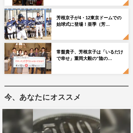
芳根京子が4・12東京ドームでの
始球式に登場！亜季（芳…
常盤貴子、芳根京子は「いるだけ
で幸せ」重岡大毅の“陰の…
今、あなたにオススメ
『それってパクリじゃないですか？』カフェ「「ふわフラワー」SET写
真 ©奥乃桜子／集英社・NTV
番組オリジナルグッズ取扱店舗
・日テレ屋（汐留店・東京駅店）