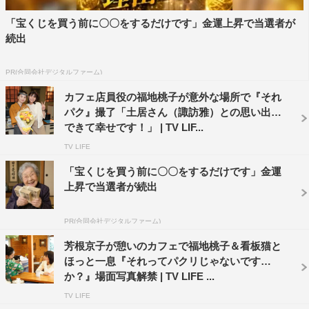
演出：中島悟 ほか
「宝くじを買う前に〇〇をするだけです」金運上昇で当選者が
制作協力：AX-ON、アバンズゲート
続出
製作著作：日本テレビ
PR(合同会社デジタルファーム)
■番組公式HP：
https://www.ntv.co.jp/sorepaku/
カフェ店員役の福地桃子が意外な場所で『それ
■番組公式Twitter：@sorepaku_ntv
パク』撮了「土居さん（諏訪雅）との思い出も
■番組公式Instagram：@sorepaku_ntv
できて幸せです！」 | TV LIF...
■番組公式TikTok：@sorepaku.ntv
TV LIFE
「宝くじを買う前に〇〇をするだけです」金運
上昇で当選者が続出
PR(合同会社デジタルファーム)
芳根京子が憩いのカフェで福地桃子＆看板猫と
ほっと一息『それってパクリじゃないです
か？』場面写真解禁 | TV LIFE ...
TV LIFE