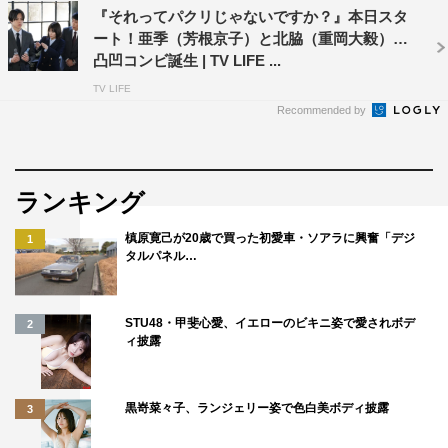
©奥乃桜子／集英社・NTV
『それってパクリじゃないですか？』本日スタ
ート！亜季（芳根京子）と北脇（重岡大毅）の
凸凹コンビ誕生 | TV LIFE ...
TV LIFE
Recommended by
それってパクリじゃないですか？
ランキング
福地桃子
芳根京子
槙原寛己が20歳で買った初愛車・ソアラに興奮「デジ
1
タルパネル…
STU48・甲斐心愛、イエローのビキニ姿で愛されボデ
2
ィ披露
黒嵜菜々子、ランジェリー姿で色白美ボディ披露
3