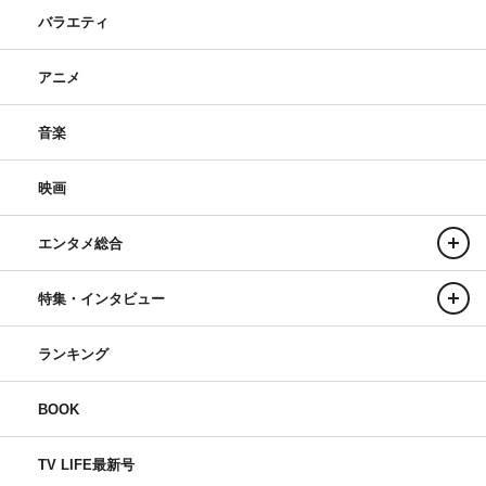
バラエティ
アニメ
『大奥』津田健次郎
音楽
ドラマ『大奥』で井伊直弼役を演じさせていただくことに
なりとてもうれしく思います。
映画
シーズン1を見て、プロデューサーさんやディレクターさ
んが並々ならぬエネルギーでこの作品に取り組んでいるこ
エンタメ総合
とが伝わったので、出演させていただくことが決まった時
特集・インタビュー
は背筋が伸びました。
実際に現場に入った初日から時代劇、そしてこの作品特有
ランキング
の難しさと面白さを体感できて、さらに気合を入れ直した
ことを思い出します。
BOOK
私が出演する話数は多いわけではないのですが、とても濃
密な時間を過ごせた作品です。
TV LIFE最新号