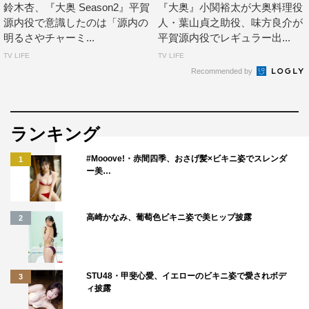
鈴木杏、『大奥 Season2』平賀
『大奥』小関裕太が大奥料理役
ころです。
源内役で意識したのは「源内の
人・葉山貞之助役、味方良介が
ですが、胤篤と共に過ごしていく中で中澤の人間味が少し
明るさやチャーミ...
平賀源内役でレギュラー出...
ずつ出てきます。
TV LIFE
TV LIFE
Recommended by
個人的にとても演じがいのある役で、とても楽しみながら
やらせていただきました。
また、胤篤役の福士蒼汰とのやりとりもお楽しみくださ
ランキング
い。
#Mooove!・赤間四季、おさげ髪×ビキニ姿でスレンダ
1
中川翼 コメント
ー美…
高崎かなみ、葡萄色ビキニ姿で美ヒップ披露
2
STU48・甲斐心愛、イエローのビキニ姿で愛されボデ
3
ィ披露