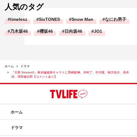
人気のタグ
timelesz
SixTONES
Snow Man
なにわ男子
乃木坂46
櫻坂46
日向坂46
JO1
ホーム
ドラマ
『大奥 Season2』幕末編追加キャストに髙嶋政伸、木村了、中川翼、味方良介、高木
渉、津田健次郎【コメントあり】
ホーム
ドラマ