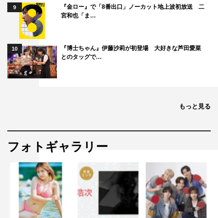
『金ロー』で「8番出口」ノーカット地上波初放送 二
9
『大奥』中川翼
宮和也「ま…
『大奥』シーズン1を拝見していたので、今回出演するこ
とができて、非常にうれしく思います。
『博士ちゃん』伊藤沙莉が初登場 大好きな芦田愛菜
10
仲野には謙虚すぎるところがありますが、かわいらしい面
とのタッグで…
もあり、多くの人に好かれるのだろうなと思います。そん
な仲野の良さを体現できるように頑張ります。
映像を通しても伝わる『大奥』の緊迫感の中で演じること
もっと見る
ができるのは、とても貴重な経験だと感じています。
『大奥』での一つ一つの経験を大切にし、一生懸命挑みま
すので、仲野が成長していく姿を見守っていただけるとう
フォトギャラリー
れしいです。
味方良介 コメント