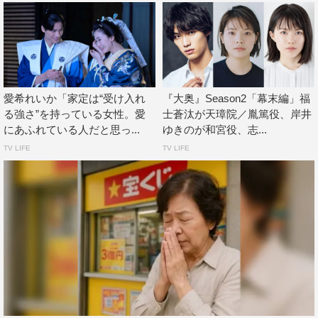
そしてすぐに、このストーリーの中に入ってみたくなりま
した。大変ハードな役でしたが、手答えを感じています。
皆さま、ぜひご期待ください！
木村了 コメント
愛希れいか「家定は“受け入れ
『大奥』Season2「幕末編」福
る強さ”を持っている女性。愛
士蒼汰が天璋院／胤篤役、岸井
にあふれている人だと思っ...
ゆきのが和宮役、志...
TV LIFE
TV LIFE