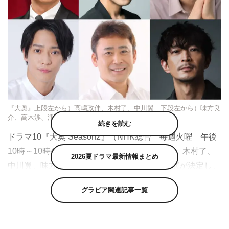
『大奥』上段左から）髙嶋政伸、木村了、中川翼 下段左から）味方良
介、高木渉、津田健次郎
続きを読む
ドラマ10『大奥 Season2』（NHK総合 毎週火曜 午後
10時～10時45分）幕末編に、新たに髙嶋政伸、木村了、
2026夏ドラマ最新情報まとめ
中川翼、味方良介、高木渉、津田健次郎の出演が決定し、
コメントが到着した。
グラビア関連記事一覧
3代将軍・家光の時代から幕末・大政奉還に至るまで、男
女が逆転した江戸パラレルワールドを描いてセンセーショ