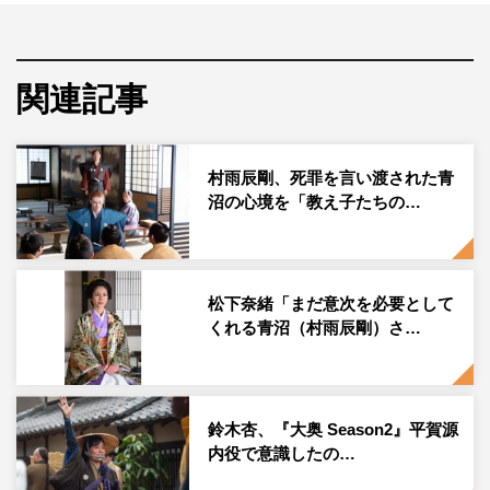
ンを巻き起こした、よしながふみ作の「大奥」。ジェンダ
ー、権力、病など、現代社会が直面する課題を大胆な世界
観で鮮やかに描いたこの傑作コミックを原作に、3代将軍
関連記事
家光から8代将軍吉宗までの物語をドラマ化し、ドラマ10
枠で今年の1月期に放送された。
そして今秋、吉宗の遺志を継いだ若き医師たちが「赤面疱
村雨辰剛、死罪を言い渡された青
沼の心境を「教え子たちの…
瘡」撲滅に向けて立ち上がるその後の物語から、女将軍を
はじめとした幕府の人々が、“江戸城無血開城”のために奔
走した幕末・大政奉還の物語を初めて映像化する。
松下奈緒「まだ意次を必要として
そんなドラマ10『大奥 Season2』の幕末編に、新たに6人
くれる青沼（村雨辰剛）さ…
の出演が決定。家斉（
中村蒼
）の息子で第12代将軍、娘の
祥子（後の家定）を溺愛する徳川家慶役に髙嶋政伸。胤篤
（
福士蒼汰
）付きの中臈・中澤役に木村了。瀧山（
古川雄
鈴木杏、『大奥 Season2』平賀源
大
）の部屋子・仲野役に中川翼。海軍伝習所に入所し、軍
内役で意識したの…
艦奉行となる・勝義邦／海舟役に味方良介。老中首座・堀