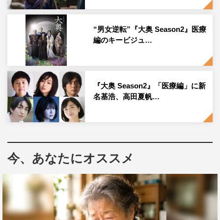
田正睦役に高木渉。そして、彦根藩主で掃部頭、堀田正睦
失脚後は大老に就任する井伊直弼役を津田健次郎が演じ
“男女逆転”『大奥 Season2』医療
る。
編のキービジュ…
髙嶋政伸 コメント
『大奥 Season2』「医療編」に新
名基浩、高田夏帆…
今、あなたにオススメ