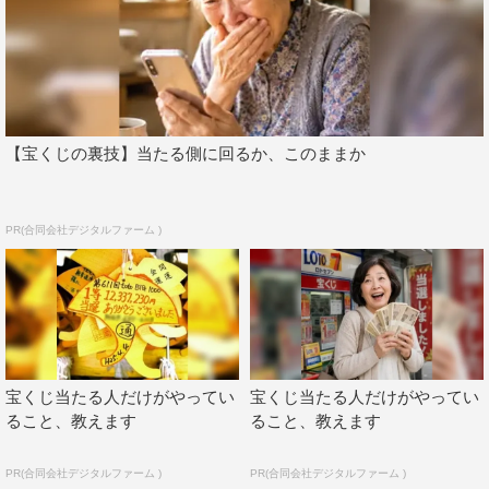
【宝くじの裏技】当たる側に回るか、このままか
PR(合同会社デジタルファーム )
『大奥』髙嶋政伸
宝くじ当たる人だけがやってい
宝くじ当たる人だけがやってい
台本を読ませていただき、あらゆる想像をはるかに超え
ること、教えます
ること、教えます
た、奇想天外120%のファンタジーに驚き、ストーリーの
PR(合同会社デジタルファーム )
PR(合同会社デジタルファーム )
とりこになりました。