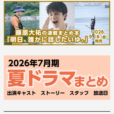
『大奥』高木渉
シーズン1から受け継がれている大奥の中で、鎖国から開
国へと変わっていく激動の幕末期に日本の将来を考えなが
ら老中としてどう阿部正弘を支え、そして後の首座として
振る舞っていくのか。重要な役職ですが、力み過ぎずどこ
か人間っぽく表現できたらと思いながら演じました。たく
さんの皆さんに見ていただけたら幸いです。
津田健次郎 コメント