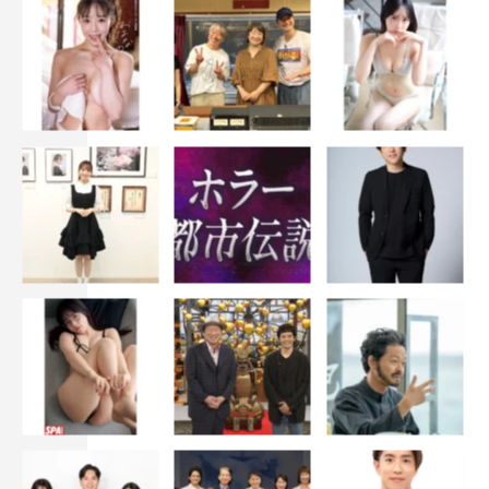
『大奥』味方良介
お話をいただいたとき、大奥という作品に自分が携わると
想像もしていなかったので、大変驚きました。
役所も勝海舟ということで、彼の豪快さや頭の良さのバラ
ンスをどのように表現すればよいのか台本を読みながら楽
しく構築し、シーズン1から続くパワーのある作品の痺れ
るスパイスになれるよう、フルスロットルで挑みました。
スタッフの皆さんのチームワークの良さと、華やかな演者
さんたちと過ごす日々も、とても新鮮で刺激的で、どのよ
うな『大奥』が見られるのか、僕自身も楽しみにしていま
す。