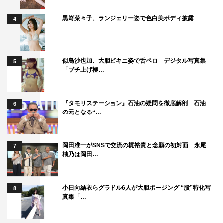
黒嵜菜々子、ランジェリー姿で色白美ボディ披露
4
似鳥沙也加、大胆ビキニ姿で舌ペロ デジタル写真集
5
「ブチ上げ極…
『タモリステーション』石油の疑問を徹底解剖 石油
6
の元となる“…
岡田准一がSNSで交流の梶裕貴と念願の初対面 永尾
7
柚乃は岡田…
小日向結衣らグラドル6人が大胆ポージング “股”特化写
8
真集「…