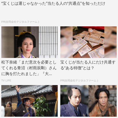
“宝くじは運じゃなかった”当たる人の“共通点”を知っただけ
PR(合同会社デジタルファーム )
松下奈緒「まだ意次を必要とし
宝くじが当たる人にだけ共通す
てくれる青沼（村雨辰剛）さん
る“ある特徴”とは？
に胸を打たれました」『大...
TV LIFE
PR(合同会社デジタルファーム )
『大奥』木村了
中澤役をやらせていただく木村了です。
胤篤の部屋子として、常に側にいる役です。
常に冷静な人間で、人間味あふれる胤篤とは正反対の役ど