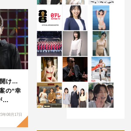
幕開け…
案の“幸
が…
23年08月17日