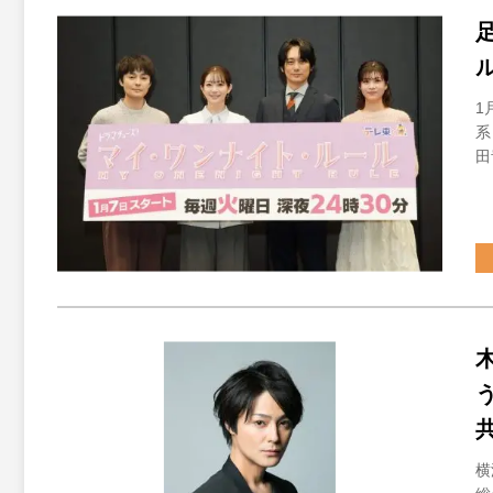
1
系
田
横