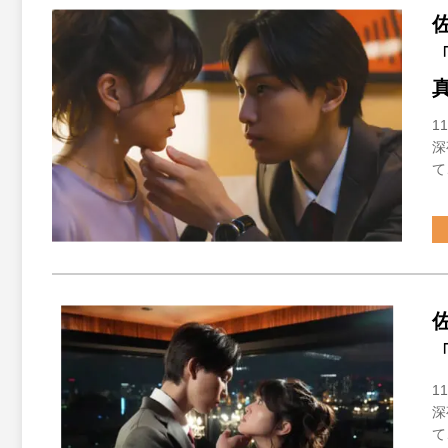
1
深
て
1
深
て