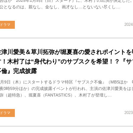
合ほか 2025年1月5日（日）スタート）に、木村了の出演が決定した。
公となるのは、親なし、金なし、画才なし…とないない尽くし…
202
ドラマ
佐津川愛美＆草川拓弥が堀夏喜の愛されポイントを
す！木村了は“身代わり”のサブスクを希望！？『サ
不倫』完成披露
1月9日（木）にスタートするドラマ特区『サブスク不倫』（MBSほか
夜0時59分ほか）の完成披露イベントが行われ、主演の佐津川愛美をは
弥（超特急）、堀夏喜（FANTASTICS）、木村了が登壇し…
202
ドラマ