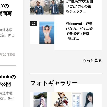
が“群馬の3大お困
LYの
りごと”のその後
をチェック…
場面写
#Mooove!・姫野
10
ひなの、ビキニ姿
 毎週木曜
で美ボディ披露
決定。併せ
『BLT…
3年10月30日
もっと見る
ukiの
フォトギャラリー
が公開
 毎週木曜
に決定。併せ