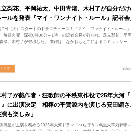
足立梨花、平岡祐太、中田青渚、木村了が自分だけ
ルールを発表『マイ・ワンナイト・ルール』記者会
月7日（火）スタートのドラマチューズ！『マイ・ワンナイト・ルール
 毎週火曜 深夜0時30分～1時）の記者会見が行われ、足立梨花、平
青渚、木村了が登壇した。 本作は、なかおもとこによるコミックシー
202
ドラマ
木村了が戯作者・狂歌師の平秩東作役で25年大河『
う』に出演決定「相棒の平賀源内を演じる安田顕さ
共演も楽しみ」
浜流星が主演を務める2025年大河ドラマ『べらぼう～蔦重栄華乃夢噺～