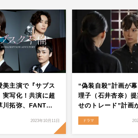
愛美主演で『サブス
“偽装自殺”計画が
』実写化！共演に超
理子（石井杏奈）提
草川拓弥、FANT…
せのトレード”計画
2023年10月11日
ドラマ
20