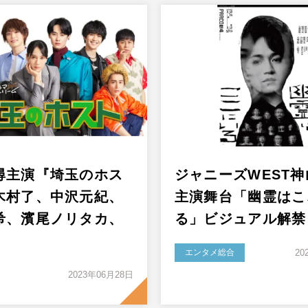
尋主演『埼玉のホス
ジャニーズWEST
木村了、中沢元紀、
主演舞台「幽霊はこ
希、濱尾ノリタカ、
る」ビジュアル解禁
エンタメ総合
20
2023年06月28日