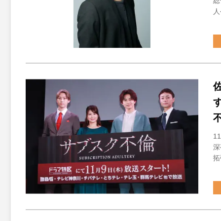
総
人
1
深
拓