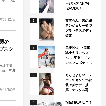
 本作の主
ージング “股”特
化写真集「…
4年09月27日
東雲うみ、黒の紐
6
ランジェリー姿で
グラマラスボディ
披露
明か
美澄衿依、“美脚
7
ブスク
戦士えりいちゃ
ん”に変身してマ
シュマロボディ…
 毎週木曜
じめ、草川
ちとせよしの、レ
8
ースのセクシー衣
装で美ボディ披
3年11月09日
露 デジタル写…
相葉雅紀＆ヒロミ
9