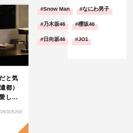
Snow Man
なにわ男子
乃木坂46
櫻坂46
日向坂46
JO1
だと気
林遣都）
愛し…
22年02月25日