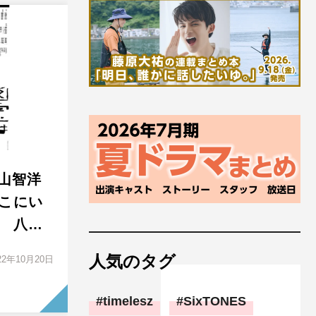
神山智洋
こにい
 八…
人気のタグ
22年10月20日
timelesz
SixTONES