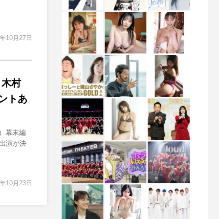
3年10月27日
、木村
ントあ
分）幕末編
出演が決
3年10月23日