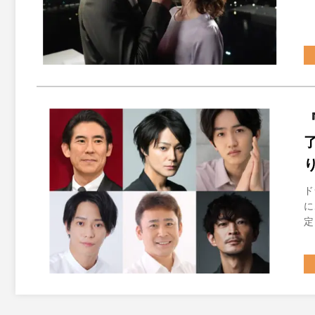
ド
に
定