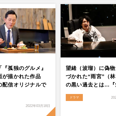
「『孤独のグルメ』
望緒（波瑠）に偽物
面が描かれた作品
づかれた“雨宮”（
の配信オリジナルで
の黒い過去とは…『
ドラマ
20
2022年03月18日