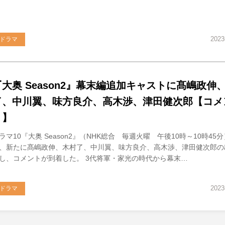
202
ドラマ
『大奥 Season2』幕末編追加キャストに髙嶋政伸
了、中川翼、味方良介、高木渉、津田健次郎【コメ
り】
ラマ10『大奥 Season2』（NHK総合 毎週火曜 午後10時～10時45
、新たに髙嶋政伸、木村了、中川翼、味方良介、高木渉、津田健次郎の
し、コメントが到着した。 3代将軍・家光の時代から幕末…
202
ドラマ