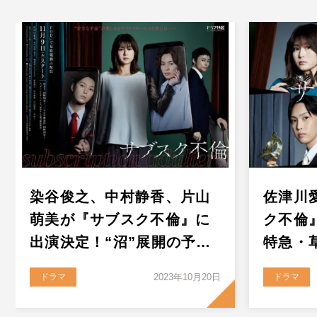
染谷俊之、中村静香、片山
佐津川
萌美が『サブスク不倫』に
ク不倫
出演決定！“沼”展開の予…
特急・
ドラマ
2023年10月20日
ドラマ