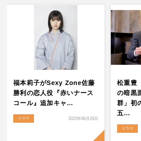
福本莉子がSexy Zone佐藤
松重豊
勝利の恋人役『赤いナース
の暗黒
コール』追加キャ…
群」初
五…
ドラマ
2022年06月25日
ドラマ