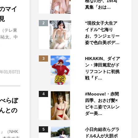
根なのか、1st写
真集「おは…
のマイ
見
“現役女子大生ア
2
イドル”七海り
』（テレ東
お、ランジェリー
岡祐太、中
姿で色白美ボデ…
…
HIKAKIN、ダイア
3
ン・津田篤宏がド
リフコントに初挑
5年01月07日
戦『ド…
#Mooove!・赤間
4
べらぼ
四季、おさげ髪×
ビキニ姿でスレン
んとの
ダー美…
小日向結衣らグラ
5
』（NHK
ドル6人が大胆ポ