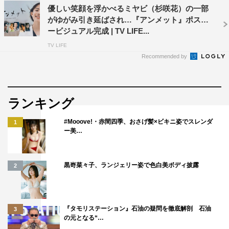
メントは下記に掲載。
優しい笑顔を浮かべるミヤビ（杉咲花）の一部
がゆがみ引き延ばされ…『アンメット』ポスタ
吉瀬美智子 コメント
ービジュアル完成 | TV LIFE...
TV LIFE
Recommended by
ランキング
#Mooove!・赤間四季、おさげ髪×ビキニ姿でスレンダ
1
ー美…
黒嵜菜々子、ランジェリー姿で色白美ボディ披露
2
『タモリステーション』石油の疑問を徹底解剖 石油
3
の元となる“…