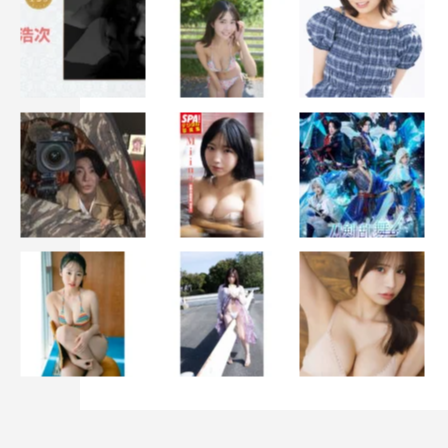
『アンメット ある脳外科医の日記』岡山天音 ©カンテレ
人物設定、ストーリー、そして人間の体における含蓄、あ
らゆる魅力の詰まった原作に夢中になりました。自分の
隣、あるいは自分自身のことなのに、どこか外側のことと
して捉えてしまっていた「人間の体」のことを知り、自分
の現実が拡張されました。陰となってしまう場所にもその
場所だけの色彩があるということ。『アンメット』の世界