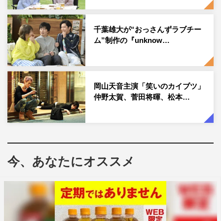
彼女の前に変わり者の脳外科医・三瓶友治（若葉竜也）が
現れる。空気を読まず、強引でマイペースな彼の言動によ
って、ミヤビはもう一度、脳外科医としての道を歩むこと
千葉雄大が“おっさんずラブチー
ム”制作の『unknow…
に。そんな彼女を主治医の大迫紘一（井浦新）も応援。周
囲の心配や反対を受けながらも、ミヤビは脳外科医とし
て、新たな一歩を踏み出していく。
岡山天音主演「笑いのカイブツ」
やがて、ミヤビの“消えた2年間の記憶”の中に隠された謎
仲野太賀、菅田将暉、松本…
が明らかに。取り出せなくなっているミヤビの記憶の中に
ある大きな秘密…そして、彼女の“本当の思い”とは。
このたび、ミヤビに関わる重要人物役として、吉瀬美智
子、千葉雄大、岡山天音、生田絵梨花の出演が決定した。
今、あなたにオススメ
吉瀬が演じるのは、ミヤビの務める丘陵セントラル病院の
看護師長・津幡玲子。医療安全室長も務めており、いかな
るリスクもミスも許さない“安全の鬼”。その徹底ぶりは周
囲を恐れさせている。