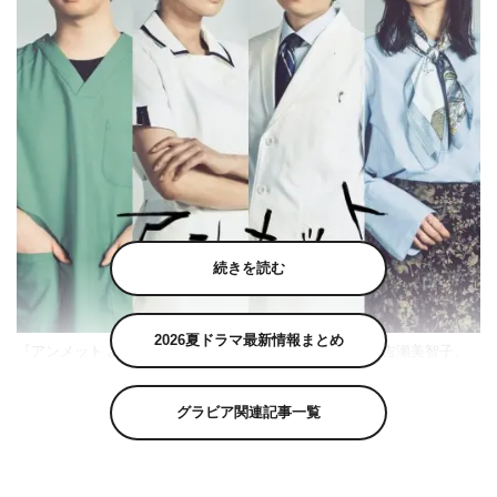
続きを読む
2026夏ドラマ最新情報まとめ
『アンメット ある脳外科医の日記』左から）千葉雄大、吉瀬美智子、
岡山天音、生田絵梨花 ©カンテレ
杉咲花が主演を務める、4月スタートのカンテレ・フジテ
グラビア関連記事一覧
レビ系 新月10ドラマ『アンメット ある脳外科医の日記』
（毎週月曜 午後10時～）に、吉瀬美智子、千葉雄大、岡