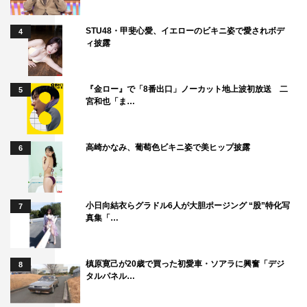
STU48・甲斐心愛、イエローのビキニ姿で愛されボデ
4
ィ披露
『金ロー』で「8番出口」ノーカット地上波初放送 二
5
宮和也「ま…
高崎かなみ、葡萄色ビキニ姿で美ヒップ披露
6
『アンメット ある脳外科医の日記』吉瀬美智子 ©カンテレ
小日向結衣らグラドル6人が大胆ポージング “股”特化写
7
真集「…
医療ドラマには久しぶりの出演でして、強く厳しい看護師
長役をうまく演じることができるか、今から緊張していま
す。今回撮影が始まるまでの期間で髪の毛を伸ばすことが
槙原寛己が20歳で買った初愛車・ソアラに興奮「デジ
8
タルパネル…
でき、いつもとは違うヘアスタイルで臨めることが新鮮で
もあります。ラブもありサスペンスもありと広く楽しめる