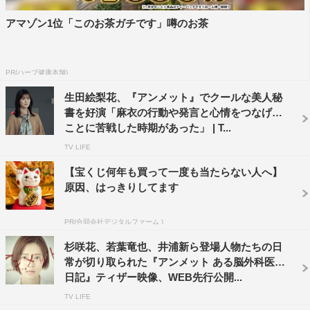
て申し分ない存在。お互い悪びれることもなく、愛のない
アマゾン1位「このお茶ガチです」噂のお茶
政略結婚を推し進めている。
この2人が、ミヤビの“消えた2年間の記憶”とどのように関
PR(ハーブ健康本舗)
わってくるのか。多くの秘密を抱えた野心家カップルが、
生田絵梨花、『アンメット』でクールな美人秘
物語の鍵を握っている。
書を好演「麻衣の行動や発言と心情をつなげる
ことに苦戦した時期があった」 | T...
今回、解禁された4人の登場人物は、それぞれの立場と思
TV LIFE
惑から、ミヤビと関わっていくことに。脳外科医への復帰
を目指すミヤビにとって味方となる者もいれば、敵対する
【宝くじ何年も買って一度も当たらない人へ】
原因、はっきりしてます
立場となる者も。この4人がミヤビの新たな人生にどのよ
うな影響を与えていくのか。
PR(合同会社デジタルファーム )
脳外科の世界という専門的でシリアスな舞台設定ながら
杉咲花、若葉竜也、井浦新ら登場人物たちの日
も、4人を含む魅力的なキャスト陣が持ち前の個性と演技
常が切り取られた『アンメット ある脳外科医の
力で作品に温かみを与えていく。脳外科医たちの日常、織
日記』ティザー映像、WEB先行公開...
りなす会話の妙にも注目だ。吉瀬、千葉、岡山、生田のコ
TV LIFE