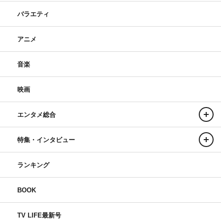
れが迫られているので、1人で解決しようとせず共演者の
バラエティ
皆さまに頼りたいですし、私も少しでも頼っていただける
ように頑張りたいです。
アニメ
番組情報
音楽
『アンメット ある脳外科医の日記』
カンテレ・フジテレビ系
映画
2024年4月スタート
エンタメ総合
毎週月曜 午後10時～
出演：杉咲花、若葉竜也、岡山天音 生田絵梨花 千葉雄
特集・インタビュー
大 吉瀬美智子 井浦新 ほか
原作：子鹿ゆずる（原作）・大槻閑人（漫画）
ランキング
「アンメット－ある脳外科医の日記－」 （講談社「モー
BOOK
ニング」連載）
プロデューサー：米田孝、本郷達也
TV LIFE最新号
制作協力：MMJ