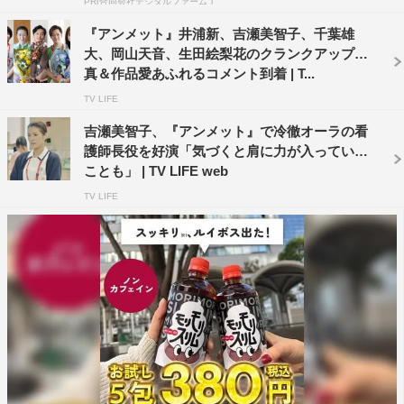
PR(合同会社デジタルファーム )
科医復帰に関わっていく。患者を救うという思いでつなが
『アンメット』井浦新、吉瀬美智子、千葉雄
っているこのチームの関係性が、どのように変化していく
大、岡山天音、生田絵梨花のクランクアップ写
のかにも注目だ。
真＆作品愛あふれるコメント到着 | T...
TV LIFE
岡山が演じるのは、大迫（井浦）が教授を務める関東医大
病院の脳外科医・綾野楓。専門は脳血管内治療（カテーテ
吉瀬美智子、『アンメット』で冷徹オーラの看
護師長役を好演「気づくと肩に力が入っている
ル）で、その分野では国内で最も注目される若手医師の一
ことも」 | TV LIFE web
人。一見、物腰柔らかな好青年だが、その裏で上昇志向が
TV LIFE
強く、権力者の孫娘である麻衣（生田絵梨花）との政略結
婚をもくろみ婚約中。言動に隙がなく、本音が見えない男
だ。
生田が演じるのは、関東医大病院の脳外科秘書・西島麻
衣。周辺地域で絶大な影響力を持つ西島医療グループ会長
の孫娘で、綾野と婚約中。自分の家柄・立場と、それゆえ
の運命を受け入れており、良くも悪くも大人な考えの持ち
主である。彼女にとって、将来有望な綾野は結婚相手とし