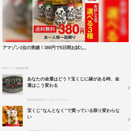
そんな玲子だけに、記憶障害を抱えるミヤビが医療行為に
参加することなど、もってのほか。三瓶がミヤビを強引に
医者に復帰させようとしていることに対しても、強硬に反
対する。
千葉が演じるのは、丘陵セントラル病院の救急部長・星前
アマゾン1位の実績！380円で5日間お試し。
宏太。脳外科も兼務し、「全科で専門医レベル」の医者を
目指している。高すぎる理想を追い求めるのには、彼の過
去のある経験が影響していた。いつでも明るく熱いムード
PR(ハーブ健康本舗)
メーカーで、ミヤビの脳外科医復帰も温かくサポートす
あなたの金運はどう？宝くじに縁がある時、金
る。
運はこう変わる
ややオレ様系で自意識も高めだが、抜けているところもあ
PR(合同会社デジタルファーム )
り、憎めない人物。何だかんだで、周囲から頼りにされて
宝くじ“なんとなく”で買っている限り変わらな
いる。
い
この2人は、同僚として真逆のスタンスからミヤビの脳外