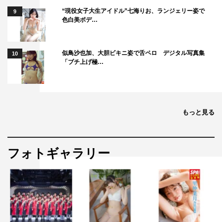
作品ですので、多くの皆さんにご覧いただきたいと思いま
“現役女子大生アイドル”七海りお、ランジェリー姿で
9
色白美ボデ…
す。
千葉雄大 コメント
似鳥沙也加、大胆ビキニ姿で舌ペロ デジタル写真集
10
「ブチ上げ極…
もっと見る
フォトギャラリー