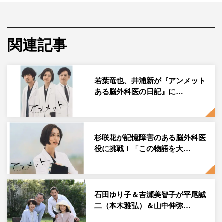
山天音、生田絵梨花の出演が決定し、コメントが到着し
た。
本作は、“記憶障害の脳外科医”という前代未聞の主人公
関連記事
が、目の前の患者を全力で救い、自分自身も再生していく
新たな医療ヒューマンドラマ。原作は、講談社「モーニン
若葉竜也、井浦新が『アンメット
グ」で連載中の同名漫画で、元脳外科医である子鹿ゆずる
ある脳外科医の日記』に…
が描く“リアル脳外科医”の世界が、医療従事者のみなら
ず、各方面から絶賛されている話題作だ。
ある事故で脳を損傷した脳外科医の川内ミヤビ（杉咲花）
杉咲花が記憶障害のある脳外科医
は、過去2年間の記憶をすべて失い、新しい記憶も1日限
役に挑戦！「この物語を大…
り、寝て起きたら前日の記憶がなくなってしまう記憶障害
に。毎朝5時に起きて机の上の日記を読み、失った記憶を
覚え直すことから1日が始まる。
石田ゆり子＆吉瀬美智子が平尾誠
二（本木雅弘）＆山中伸弥…
それゆえ、医師であることを諦めかけたミヤビだったが、