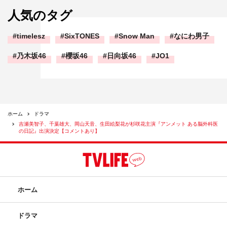
人気のタグ
timelesz
SixTONES
Snow Man
なにわ男子
乃木坂46
櫻坂46
日向坂46
JO1
ホーム
ドラマ
吉瀬美智子、千葉雄大、岡山天音、生田絵梨花が杉咲花主演『アンメット ある脳外科医
の日記』出演決定【コメントあり】
『アンメット ある脳外科医の日記』生田絵梨花 ©カンテレ
権力者の孫娘、政略結婚、いろいろなしがらみの中で揺れ
ホーム
ながらも、純粋に人を想う麻衣の心を根底に感じて対話し
ていきたいなと思います。正解のない難しい選択をそれぞ
ドラマ