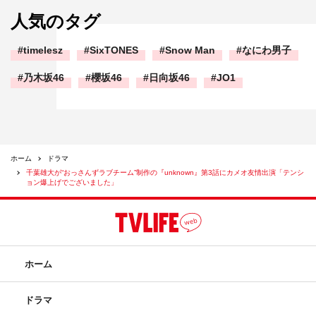
人気のタグ
timelesz
SixTONES
Snow Man
なにわ男子
乃木坂46
櫻坂46
日向坂46
JO1
ホーム
ドラマ
千葉雄大が“おっさんずラブチーム”制作の『unknown』第3話にカメオ友情出演「テンシ
ョン爆上げでございました」
ホーム
ドラマ