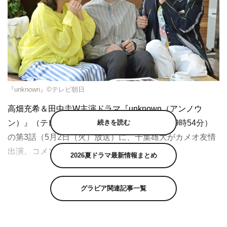
『unknown』©テレビ朝日
高畑充希＆田中圭W主演ドラマ『unknown（アンノウ
ン）』（テレビ朝日系 毎週火曜 午後9時～9時54分）
続きを読む
の第3話（5月2日（火）放送）に、千葉雄大がカメオ友情
出演。コメントが到着した。
2026夏ドラマ最新情報まとめ
高畑充希×田中圭をW主演に据え、“おっさんずラブチー
ム”が制作する、秘密（unknown）を抱えた夫婦の究極の
グラビア関連記事一覧
愛を描く本格ラブ・サスペンスドラマ『unknown（アンノ
ウン）』。そんな本作の第3話に、千葉がカメオ出演す