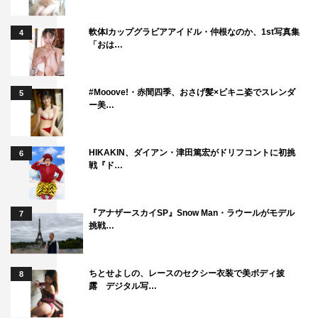
は、指輪選び、式場の予約、新居探し…など、新生活に向
軟体Iカップグラビアアイドル・仲根なのか、1st写真集
4
けて動き出す！
「おは…
そんな中、「虎松の親にあいさつしたい」とこころの母・
伊織（麻生久美子）と父・海造（吉田鋼太郎）が言い出す
#Mooove!・赤間四季、おさげ髪×ビキニ姿でスレンダ
も、虎松はなぜかそれを拒否。こころに「しつこいな」と
5
ー美…
声を荒げてしまい、2人は気まずい空気になってしまう。
考えてみれば、虎松の父親のことも、前妻との離婚の理由
HIKAKIN、ダイアン・津田篤宏がドリフコントに初挑
も、何も知らない。自分はすべてを告白したのに、秘密を
6
戦『ド…
抱えたまま何も教えてくれない虎松に、不満を募らせてゆ
くこころ。そんな様子を見た相棒のカメラマン・加賀美圭
介（町田啓太）は、こころに「じゃぁ別れちゃえば？」と
『アナザースカイSP』Snow Man・ラウールがモデル
7
挑戦…
言い放つ。
一方、春陽町で発生した殺人事件のことで本庁捜査一課の
警部・南十字初（新納慎也）に呼び出された虎松は、捜査
ちとせよしの、レースのセクシー衣装で美ボディ披
8
露 デジタル写…
会議に出席することに。会議では、
2018
年から栄海町で
発生している3件の事件と、先日の事件は《遺体から血を