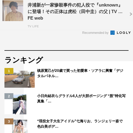
井浦新が一家惨殺事件の犯人役で『unknown』
ものすごく緊張してしまい、どうなることやらと思った
に登場！その正体は虎松（田中圭）の父 | TV LI
ら、思ってたのと全然違う感じになって面白かったです。
FE web
僕も先の展開を知らないので、皆さんと一緒に楽しみにし
TV LIFE
たいと思っております。ぜひ、ご覧ください。
Recommended by
第3話（5月2日放送）あらすじ
ランキング
降りしきる雨、走ってくる男性。その姿は必死に誰かを探
しているようで…。
槙原寛己が20歳で買った初愛車・ソアラに興奮「デジ
1
地面に倒れて動かないウエディングドレス姿の女性。血ま
タルパネル…
みれの手には結婚指輪が光っている。
その女性は、闇原こころ（高畑充希）である――。
小日向結衣らグラドル6人が大胆ポージング “股”特化写
2
やがて、こころが目を覚ますと、視線の先には指輪をした
真集「…
男性が倒れていて――。
“現役女子大生アイドル”七海りお、ランジェリー姿で
3
吸血鬼ハウスへの実家訪問を経て、改めて“夫婦”となるこ
色白美ボデ…
とを決意した、こころと朝田虎松（田中圭）。早速2人