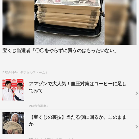
ちまたで流行中のこのゲームのルールは、8枚のカードに
書かれたさまざまなシチュエーションを、それぞれが共通
のせりふを使って表現し、残りのメンバーがどのシチュエ
ーションで発したせりふなのかを当てるというもの。「演
技力が問われるゲームだね！」と言う吉田の言葉どおり、
宝くじ当選者「〇〇をやらずに買うのはもったいない」
バツグンの芝居力を誇る5人がし烈な争いを繰り広げる。
最初のお題は「好き」。グッとくる好き、さりげない好
PR(合同会社デジタルファーム )
き、偽りの好き、色っぽい好き、気持ち悪い好きなど、8
アマゾンで大人気！血圧対策はコーヒーに足し
枚のカードに書かれたシチュエーションで発する「好き」
てみて
を、それぞれが引いたカードに合わせて表現。しかし、い
きなり高畑の演技に惑わされたメンバーが「えーーー!?」
PR(森永乳業)
と絶叫する事態に。一方、町田も吉田のプレッシャー発言
【宝くじの裏技】当たる側に回るか、このまま
に「下手したら公開処刑になる…（笑）」とアタフタし始
か
め…。