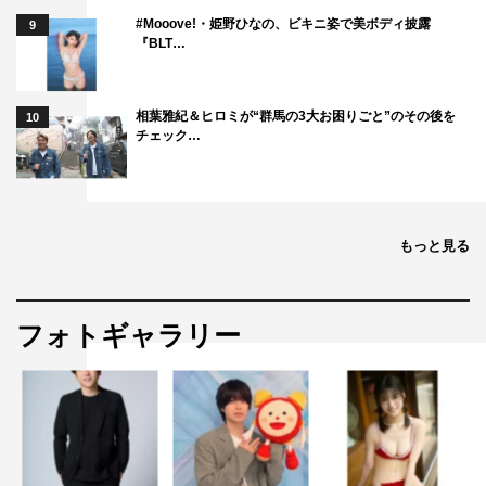
抜く》という手口が同じだったことから、同一犯による連
#Mooove!・姫野ひなの、ビキニ姿で美ボディ披露
9
『BLT…
続殺人事件として捜査することが決定。
事件後、「わっしょいクリーニング」に持ち込まれた血の
ついたハンカチを分析した結果、被害者の血液であること
相葉雅紀＆ヒロミが“群馬の3大お困りごと”のその後を
10
チェック…
が判明したため、虎松は南十字から若手刑事・闇原漣（井
上祐貴）とペアを組んで、ハンカチを預けた人物を特定す
るよう命じられる。2人は町で聞き込みを始めるのだが、
漣はまつりの息子・五十嵐大五郎（曽田陵介）が描いた落
もっと見る
書きが気になるようで……？
動き出す三角関係。
フォトギャラリー
ついに明かされる夫の秘密――。
そしてこころに忍び寄る、怪しい影の正体とは…？
番組情報
『unknown（アンノウン）』