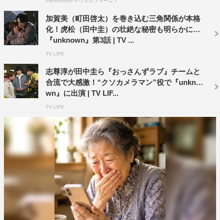
PR(合同会社デジタルファーム )
2回戦のお題はせりふなし、表情だけで表現する「寝
加賀美（町田啓太）を巻き込む三角関係が本格
顔」。ここではなんと田中VS吉田の責任なすりつけあい
化！虎松（田中圭）の壮絶な秘密も明らかに…
バトルがぼっ発!? さらに、3回戦のお題「ヤバい」で
『unknown』第3話 | TV ...
は、「ただゲームやるだけじゃつまらないから、負けた人
TV LIFE
は差し入れしよう」と提案した言い出しっぺの田中が、演
志尊淳が田中圭ら『おっさんずラブ』チームと
技迷子に陥って、とうとうぶっ壊れてしまう…!? 演技達
合流で大感激！“クソカメラマン”役で『unkno
者な5人をも悩ませるシチュエーションの連続に爆笑必至
wn』に出演 | TV LIF...
な5人の芝居バトルも必見だ。
TV LIFE
さらに、5月16日（火）より、テレビ朝日本社1階にある
「EX GARDEN CAFE」にて、期間限定『unknown』コラ
ボが決定。期間中は、ドラマの世界観を楽しめるドリンク
やデザートを提供する。メニューの発表と座席予約の開始
は5月9日（火）を予定しており、今後の最新情報はドラマ
公式SNSアカウントや番組HPで告知される。第3話ゲスト
の千葉によるコメントは以下を参照。