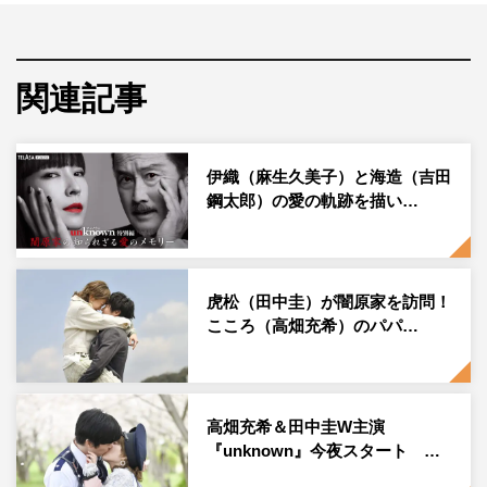
る。
今年1月期の火曜ドラマ『星降る夜に』（2023年）では、
北村匠海の親友の遺品整理士役として手話でのせりふに挑
関連記事
むなど、演技派俳優としても名高い千葉。高畑とは人気コ
ミックを映画化した『アオハライド』（2014年）で共演
し、高校生の甘酸っぱい恋模様を体現。『おっさんずラ
伊織（麻生久美子）と海造（吉田
鋼太郎）の愛の軌跡を描い…
ブ-in the sky-』（2019年）では、田中に思いを寄せられる
役どころで注目を集めた。
本作で再び“おっさんずチーム”に合流する千葉が演じるの
虎松（田中圭）が闇原家を訪問！
は、テンションが異様に高いギャルウエディングプランナ
こころ（高畑充希）のパパ…
ー・御島崎響太郎（みしまざき・きょうたろう）。ようや
く結婚に向けて進み始めた闇原こころ（高畑）と朝田虎松
（田中）の前に、一体どんなキャラクターとして登場する
高畑充希＆田中圭W主演
のか。主演の高畑・田中どちらともプライベートでも友情
『unknown』今夜スタート …
関係の深い千葉の“胸アツのカメオ友情出演”に期待が高ま