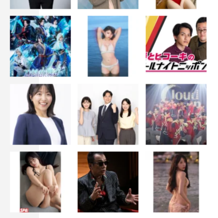
テレビ朝日系
毎週火曜 午後9時～9時54分
番組HP：
https://www.tv-asahi.co.jp/unknown/
Twitter：
@unknown_ex2023
Instagram： @unknown_ex2023
TikTok：
@unknown_ex2023
「動画、はじめてみました」（テレビ朝日公式）：
https://www.youtube.com/channel/UCkGCQ4TN-
8gvb8QCYIqygHw
©テレビ朝日