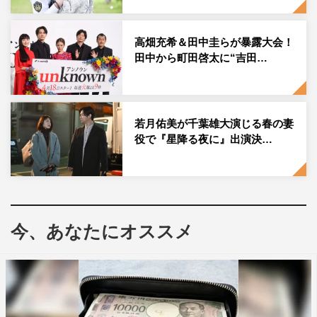
る。
高畑充希＆田中圭らが暴露大会！
田中から町田啓太に“吉田…
若月佑美が千葉雄大演じる春の妻
役で『星降る夜に』出演決…
『unknown』©テレビ朝日
今、あなたにオススメ
また、テレビ朝日の公式YouTubeチャンネル「動画、はじ
めてみました」に、『unknown』に出演している高畑、田
中、町田啓太、麻生久美子、吉田鋼太郎が集結。「胸キュ
ン♡ジェンガバトル」に続き、特別企画「メインキャスト
集合！ はぁって言うゲーム」に挑んでいく。