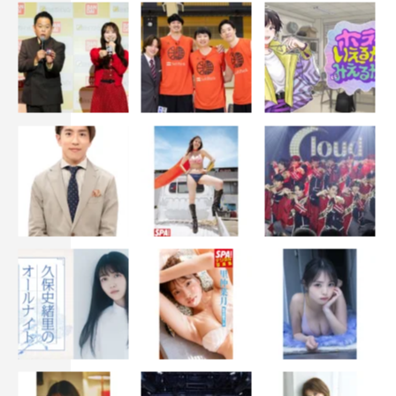
千葉雄大
吉田鋼太郎
田中圭
町田啓太
高畑充希
麻生久美子