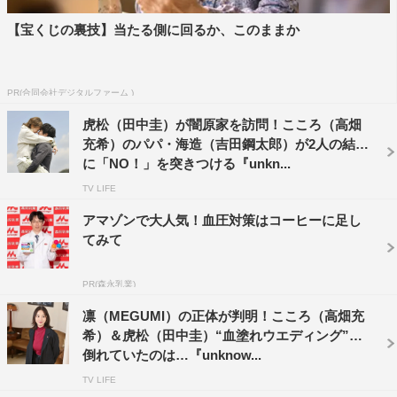
千葉雄大 コメント
【宝くじの裏技】当たる側に回るか、このままか
PR(合同会社デジタルファーム )
虎松（田中圭）が闇原家を訪問！こころ（高畑
充希）のパパ・海造（吉田鋼太郎）が2人の結婚
に「NO！」を突きつける『unkn...
TV LIFE
アマゾンで大人気！血圧対策はコーヒーに足し
てみて
PR(森永乳業)
『unknown』©テレビ朝日
凛（MEGUMI）の正体が判明！こころ（高畑充
希）＆虎松（田中圭）“血塗れウエディング”で
大好きなチーム、大好きな充希ちゃん、大好きな圭さんと
倒れていたのは…『unknow...
ご一緒できるということでテンション爆上げでございまし
TV LIFE
た。すごく取り組みやすい環境だったにも関わらず、最初