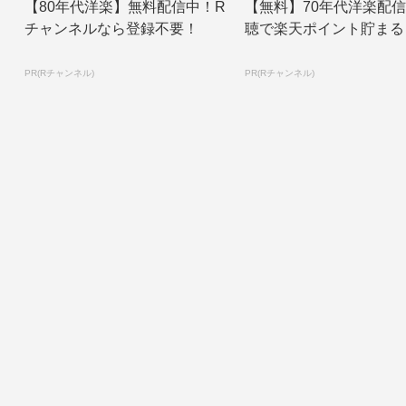
【80年代洋楽】無料配信中！R
【無料】70年代洋楽配
チャンネルなら登録不要！
聴で楽天ポイント貯まる
PR(Rチャンネル)
PR(Rチャンネル)