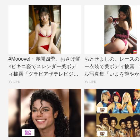
#Mooove!・赤間四季、おさげ髪
ちとせよしの、レースの
×ビキニ姿でスレンダー美ボデ
ー衣装で美ボディ披露 
ィ披露『グラビアザテレビジョ
ル写真集「いまを艶やか
ン』アザ...
面カット公開 |...
TV LIFE
TV LIFE