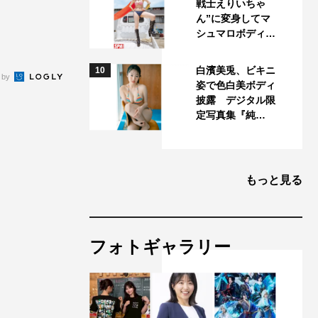
戦士えりいちゃ
ん”に変身してマ
シュマロボディ…
白濱美兎、ビキニ
10
 by
姿で色白美ボディ
披露 デジタル限
定写真集『純…
もっと見る
フォトギャラリー