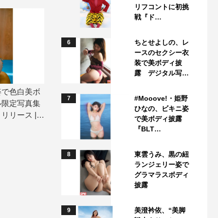
リフコントに初挑
戦『ド…
ちとせよしの、レ
6
ースのセクシー衣
装で美ボディ披
露 デジタル写…
姿で色白美ボ
#Mooove!・姫野
7
ル限定写真集
ひなの、ビキニ姿
リース | T
で美ボディ披露
『BLT…
東雲うみ、黒の紐
8
ランジェリー姿で
グラマラスボディ
披露
美澄衿依、“美脚
9