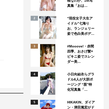
根なのか、1st写
真集「おは…
“現役女子大生ア
2
イドル”七海り
お、ランジェリー
姿で色白美ボデ…
#Mooove!・赤間
3
四季、おさげ髪×
ビキニ姿でスレン
ダー美…
小日向結衣らグラ
4
ドル6人が大胆ポ
ージング “股”特
化写真集「…
HIKAKIN、ダイア
5
ン・津田篤宏がド