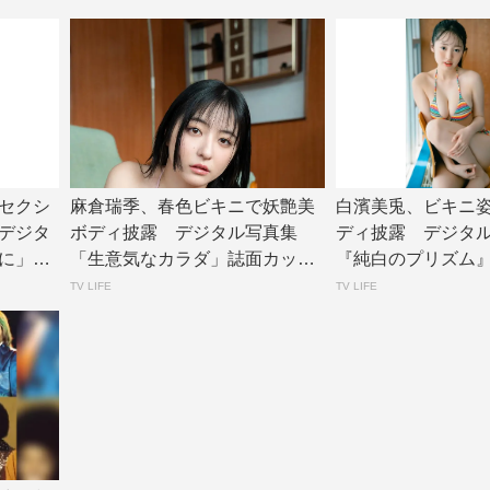
セクシ
麻倉瑞季、春色ビキニで妖艶美
白濱美兎、ビキニ
デジタ
ボディ披露 デジタル写真集
ディ披露 デジタ
に」誌
「生意気なカラダ」誌面カット
『純白のプリズム』リ
公開 | TV L...
V LIF...
TV LIFE
TV LIFE