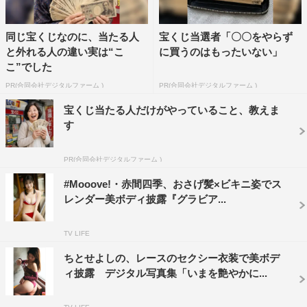
同じ宝くじなのに、当たる人
宝くじ当選者「〇〇をやらず
と外れる人の違い実は“こ
に買うのはもったいない」
こ”でした
PR(合同会社デジタルファーム )
PR(合同会社デジタルファーム )
宝くじ当たる人だけがやっていること、教えま
す
PR(合同会社デジタルファーム )
#Mooove!・赤間四季、おさげ髪×ビキニ姿でス
レンダー美ボディ披露『グラビア...
TV LIFE
ちとせよしの、レースのセクシー衣装で美ボデ
ィ披露 デジタル写真集「いまを艶やかに...