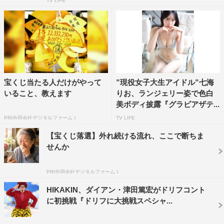
TV LIFE
宝くじ当たる人だけがやって
”現役女子大生アイドル”七海
いること、教えます
りお、ランジェリー姿で色白
美ボディ披露『グラビアザテ...
PR(合同会社デジタルファーム )
TV LIFE
【宝くじ落選】外れ続ける流れ、ここで断ちま
せんか
PR(合同会社デジタルファーム )
HIKAKIN、ダイアン・津田篤宏がドリフコント
に初挑戦『ドリフに大挑戦スペシャ...