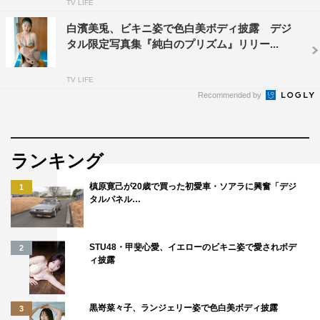
TV LIFE
白濱美兎、ビキニ姿で色白美ボディ披露 デジ
タル限定写真集『純白のプリズム』リリー...
TV LIFE
Recommended by
ランキング
槙原寛己が20歳で買った初愛車・ソアラに興奮「デジ
1
タルパネル…
STU48・甲斐心愛、イエローのビキニ姿で愛されボデ
2
ィ披露
黒嵜菜々子、ランジェリー姿で色白美ボディ披露
3