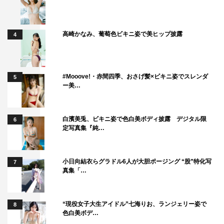
高崎かなみ、葡萄色ビキニ姿で美ヒップ披露
4
#Mooove!・赤間四季、おさげ髪×ビキニ姿でスレンダ
5
ー美…
白濱美兎、ビキニ姿で色白美ボディ披露 デジタル限
6
定写真集『純…
小日向結衣らグラドル6人が大胆ポージング “股”特化写
7
真集「…
“現役女子大生アイドル”七海りお、ランジェリー姿で
8
色白美ボデ…