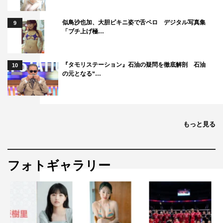
似鳥沙也加、大胆ビキニ姿で舌ペロ デジタル写真集
9
「ブチ上げ極…
『タモリステーション』石油の疑問を徹底解剖 石油
10
の元となる“…
もっと見る
フォトギャラリー