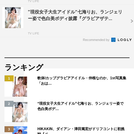
TV LIFE
”現役女子大生アイドル”七海りお、ランジェリ
ー姿で色白美ボディ披露『グラビアザテ...
TV LIFE
Recommended by
ランキング
軟体Iカップグラビアアイドル・仲根なのか、1st写真集
1
「おは…
“現役女子大生アイドル”七海りお、ランジェリー姿で
2
色白美ボデ…
HIKAKIN、ダイアン・津田篤宏がドリフコントに初挑
3