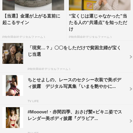
【当選】金運が上がる直前に
“宝くじは運じゃなかった”当
起こるサイン
たる人の“共通点”を知っただ
け
PR(合同会社デジタルファーム )
PR(合同会社デジタルファーム )
「現実…？」〇〇をしただけで貧困主婦が宝く
じ当選
PR(合同会社デジタルファーム )
ちとせよしの、レースのセクシー衣装で美ボデ
ィ披露 デジタル写真集「いまを艶やかに...
TV LIFE
#Mooove!・赤間四季、おさげ髪×ビキニ姿でス
レンダー美ボディ披露『グラビア...