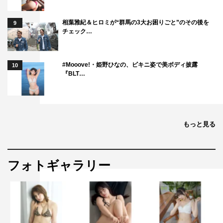
相葉雅紀＆ヒロミが“群馬の3大お困りごと”のその後を
9
チェック…
#Mooove!・姫野ひなの、ビキニ姿で美ボディ披露
10
『BLT…
もっと見る
フォトギャラリー