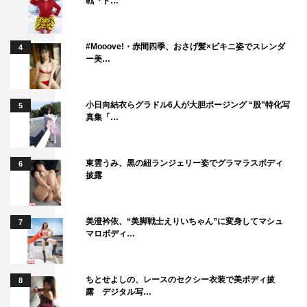
戦『ド…
#Mooove!・赤間四季、おさげ髪×ビキニ姿でスレンダ
4
ー美…
小日向結衣らグラドル6人が大胆ポージング “股”特化写
5
真集「…
東雲うみ、黒の紐ランジェリー姿でグラマラスボディ
6
披露
美澄衿依、“美脚戦士えりいちゃん”に変身してマシュ
7
マロボディ…
ちとせよしの、レースのセクシー衣装で美ボディ披
8
露 デジタル写…