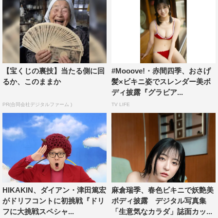
【宝くじの裏技】当たる側に回
#Mooove!・赤間四季、おさげ
るか、このままか
髪×ビキニ姿でスレンダー美ボ
ディ披露『グラビア...
PR(合同会社デジタルファーム )
TV LIFE
HIKAKIN、ダイアン・津田篤宏
麻倉瑞季、春色ビキニで妖艶美
がドリフコントに初挑戦『ドリ
ボディ披露 デジタル写真集
フに大挑戦スペシャ...
「生意気なカラダ」誌面カッ...