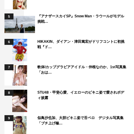
『アナザースカイSP』Snow Man・ラウールがモデル
5
挑戦…
HIKAKIN、ダイアン・津田篤宏がドリフコントに初挑
6
戦『ド…
軟体Iカップグラビアアイドル・仲根なのか、1st写真集
7
「おは…
STU48・甲斐心愛、イエローのビキニ姿で愛されボデ
8
ィ披露
似鳥沙也加、大胆ビキニ姿で舌ペロ デジタル写真集
9
「ブチ上げ極…