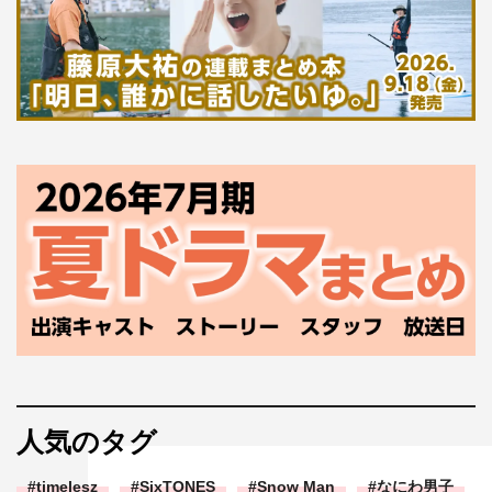
人気のタグ
timelesz
SixTONES
Snow Man
なにわ男子