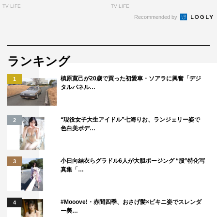
TV LIFE
TV LIFE
Recommended by
ランキング
槙原寛己が20歳で買った初愛車・ソアラに興奮「デジ
1
タルパネル…
“現役女子大生アイドル”七海りお、ランジェリー姿で
2
色白美ボデ…
小日向結衣らグラドル6人が大胆ポージング “股”特化写
3
真集「…
#Mooove!・赤間四季、おさげ髪×ビキニ姿でスレンダ
4
ー美…