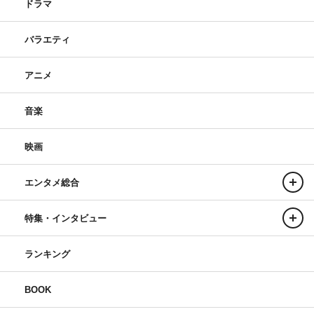
ドラマ
テレビ朝日開局65周年記念 ドラマプレミアム『終りに見
バラエティ
た街』
テレビ朝日系
アニメ
2024年9月21日（土）午後9時
音楽
原作：山田太一『終りに見た街』（小学館文庫刊）
脚本：宮藤官九郎
映画
演出：片山修
エグゼクティブプロデューサー：内山聖子（テレビ朝日）
エンタメ総合
プロデューサー：中込卓也（テレビ朝日）、後藤達哉（テ
レビ朝日）、山形亮介（角川大映スタジオ）、和田昂士
特集・インタビュー
（角川大映スタジオ）
ランキング
制作協力：角川大映スタジオ
制作：テレビ朝日
BOOK
©テレビ朝日