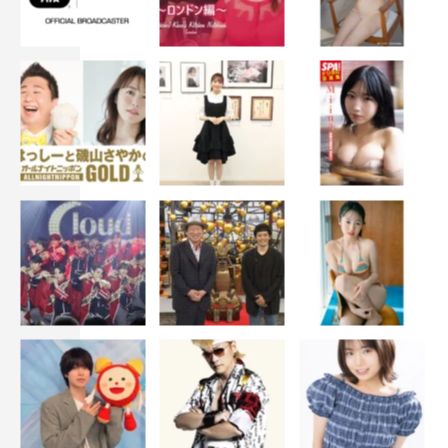
ぱり怖かったんですよね。この時代の人々がこれをリアル
体験していると考えたらどれだけ怖く、絶望的な気持ちで
日々を生きていたんだろうと思うと、改めて本当に恐ろし
い時代だと感じました。
◆大泉洋さんとはご夫婦を演じられましたが、本作で共演
されていかがですか？
大泉さんの存在は安心感がとてつもなくありました。何を
やっても受けてくださるし、もちろん洋さんの方から発信
してくださるアイデアもあって。実際に洋さんが現場で提
案されたことが採用されてシーンに風穴が開いたり、深ま
ったり、広がったりということが幾度となくあったので、
座長としても、そしてお人柄も本当に心から尊敬してい
る、その気持ちを新たに抱いた現場でした。
◆令和の今、この作品を届けることについてどう思います