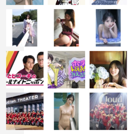
か？
まさに今、世界で戦争が起こっている時代だからこそ、や
る意味がある作品かなと思います。山田さんご自身が戦争
体験者でいらっしゃいますので、山田さんが描かれる描写
は、とても詳細で見ている人がありありと思い浮かべるこ
とができるリアリティがあるんですね。そこに宮藤さんな
らではのユーモアと現代の感覚を持ったリアリティが重な
ることで、若い方にも身近に感じていただけると思いま
す。なので、このドラマをきっかけにより自分事として戦
争をとらえて、できればご家族で話し合いの時間をもって
「これはどう思う？」など、戦争について考えを深めてい
ただきたいなと思います。
◆視聴者へのメッセージをお願いします。
このドラマは戦争ドラマではありますが、自分が理不尽な
状況に置かれた時や自分ではどうしようもできない力が働