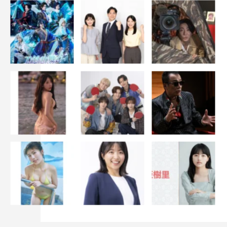
いてる場所に身を置くことになった時に、「あなたはどう
生きるか？」「どう選択するか？」ということを問われて
いる作品でもあると思っています。太一さんがとった選択
にご自身を重ねて、自分だったらどうするだろうと考えて
いただいたり、現実世界においても、例えば、自分ではな
い誰かが理不尽な環境に置かれている時に、どういう声掛
けができるのかなども考えていただけるきっかけになった
らいいなと思います。
堤真一（小島敏夫 役）コメント
◆最初に脚本を読んだ際の感想を教えてください。
僕は元の作品を知らなかったのですが、山田太一さんが描
かれたベースのテーマと、宮藤くんの軽快さというか、会
話の妙みたいなものが合わさって、本当に面白いよくでき
た作品だと思うと同時に、恐ろしい作品だなと思いまし