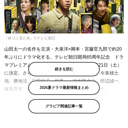
『終りに見た街』©テレビ朝日
山田太一の名作を主演・大泉洋×脚本・宮藤官九郎で約20
年ぶりにドラマ化する、テレビ朝日開局65周年記念 ドラ
マプレミアム『終りに見た街』の放送日が9月21日（土）
続きを読む
に決定。さらに、吉田羊、奥智哉、當真あみ、今泉雄土
哉、勝地涼、三田佳子、堤真一、神木隆之介、田辺誠一、
2026夏ドラマ最新情報まとめ
塚本高史、西田敏行、橋爪功の出演が解禁された。
『終りに見た街』は、テレビ脚本家の第一人者である山田
グラビア関連記事一覧
太一の原作で、戦争体験者の一人として厳しい体験を次世
代に伝えることをテーマに脚本執筆された作品。1982年
と2005年にテレビ朝日で山田自らの執筆でドラマ化され