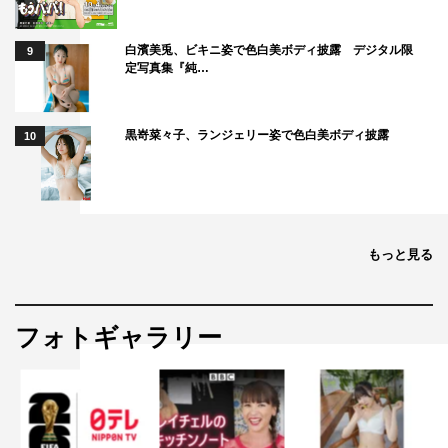
ひかりさんはとても真面目で責任感が強い人なんですよ
ね。現代においても、家事をこなしながら手に職を持って
白濱美兎、ビキニ姿で色白美ボディ披露 デジタル限
9
定写真集『純…
いることを誇りに両立しているんですが、昭和19年にタイ
ムスリップしてからは、最初は戸惑いながらも、彼女はわ
りと早々に受け入れて、そして前向きにいろんなものを諦
黒嵜菜々子、ランジェリー姿で色白美ボディ披露
10
めていきます。彼女には守るべき家族や子供たちがいて、
愛する存在を守るという思いで自ら変わっていくことを選
択していく。そういう強さを持っている人だなと思いまし
た。もし私だったらこんなにスピーディーに受け入れられ
もっと見る
るだろうかと考えましたが、自分もまた、もしかしたらそ
ういう選択をしていくかもしれないなと思った時、そうい
う意味では自分の思考に近いキャラクターだなと思いまし
フォトギャラリー
た。
ただ、このお仕事を始めてから、私は戦前戦中の役を演じ
た経験はそんなに多くなく、お芝居とはいえ当時の格好を
して、昭和19年を生きる俳優さんたちと対峙した時にやっ