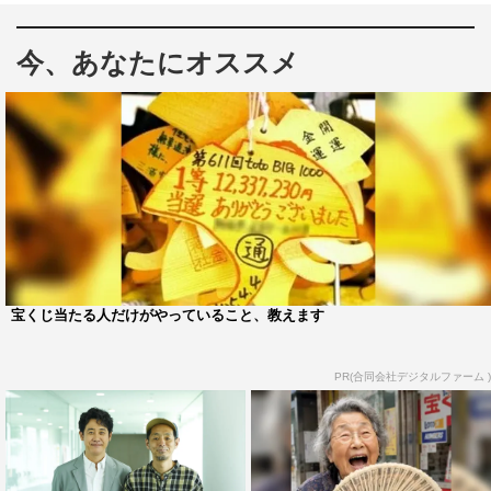
た。
今、あなたにオススメ
そして、終戦80年を目前に、テレビ朝日開局65周年記念
ドラマプレミアム『終りに見た街』として、約20年の時を
経て3度目のドラマ化が実現する。
主演にはテレビ朝日ドラマ初主演となる大泉洋を迎え、同
じ脚本家として山田を尊敬し、ファンであることを公言し
てきた宮藤官九郎が脚本を執筆。令和の時代に東京郊外で
何不自由なくありふれた日常を暮らすテレビ脚本家・田宮
太一（大泉）の一家がある日突然、昭和19年6月にタイム
宝くじ当たる人だけがやっていること、教えます
スリップし、太平洋戦争まっただ中の時代を懸命に生きる
姿を描く。
PR(合同会社デジタルファーム )
太一の妻・田宮ひかりを演じるのは、吉田羊。家庭では太
一が威厳の欠片もなく家族からウザがられる一方、家事や
介護に忙しくしながらも、パートの仕事にやりがいを感じ