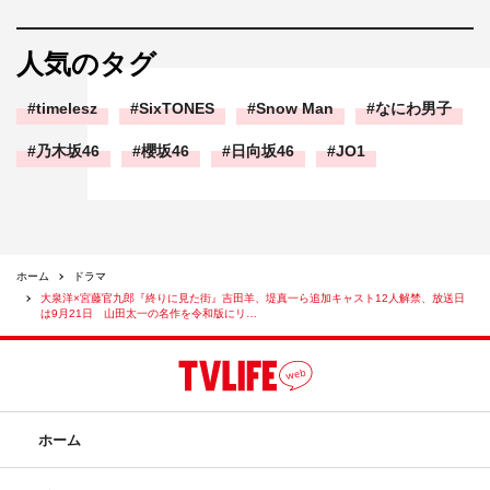
「自分（＝太一）にできない、この世界に適用する象徴」
みたいな形で出ているのかなと思うこともありました。
人気のタグ
◆令和の今、この作品を届けることについてどう思います
timelesz
SixTONES
Snow Man
なにわ男子
か？
乃木坂46
櫻坂46
日向坂46
JO1
僕らが若いころは、毎年夏になって終戦の日である8月15
日が近づくと、各局で終戦や戦争関連の作品が放送されて
きましたが、昨今はどこかその空気が薄くなってきてい
て、特に若い人にとっては「そんな大昔の話は知らん」と
ホーム
ドラマ
いう気持ちになっている人もいたと思うんです。でも、そ
大泉洋×宮藤官九郎『終りに見た街』吉田羊、堤真一ら追加キャスト12人解禁、放送日
ういうことから離れてきている時代にこそ、宮藤くんの脚
は9月21日 山田太一の名作を令和版にリ…
本ならではの軽快さとドラマとしての面白さと最終的にき
ちんと“戦争の悲惨さ”を訴えていくというのはとても意義
のあることだと思うので、宮藤くんが書いたことはとても
大きいと思います。
ホーム
番組情報