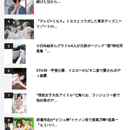
続けた父から…
寄る昭和の老人役で橋爪功が出演する。
吉田羊（田宮ひかり 役）コメント
『テレビ×ミセス』ミセスとコラボした東京ディズニー
4
リゾートの…
◆最初に脚本を読んだ際の感想を教えてください。
山田太一さんの作品はこれまで見ていましたし、宮藤さん
小日向結衣らグラドル6人が大胆ポージング “股”特化写
5
真集「…
の脚本といえば俳優の皆が目指してでもご一緒したい脚本
家さんですので、その2人のタッグである本作ということ
で、大変面白く台本を読ませていただきました。戦争経験
STU48・甲斐心愛、イエローのビキニ姿で愛されボデ
6
者である山田さんが描くリアルさに、宮藤さんならではの
ィ披露
ユーモアと、そして現代的な新しい感覚が合わさって、戦
争ドラマではありますが、これまでに見たことのないよう
“現役女子大生アイドル”七海りお、ランジェリー姿で
7
な全く新しい世界だなと思いました。
色白美ボデ…
◆吉田さんが演じる田宮ひかりという役柄の印象を教えて
岩瀬洋志が“ビジュ神”イケメン役で原菜乃華×堤真一
8
ください。また、実際に演じられていかがでしたか？
『もうパパ…