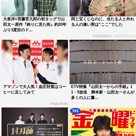
て頑張るしっかり者のひかりは、戦時下でも、時に太一を
叱責しながらも寄り添い、家族が生き延びるために懸命に
大泉洋×宮藤官九郎の初タッグで山
同じ宝くじなのに、当たる人と外れ
支える。
田太一原作『終りに見た街』約20年
る人の違い実は“ここ”でした
ぶり3度目のド...
太一たち一家と時を同じくして過去の世界に迷い込んだ太
PR(合同会社デジタルファーム )
一の父の戦友のおい・小島敏夫を演じるのは、堤真一。太
一が愚痴っぽく、いちいち悩んだり考えたり立ち止まって
いる一方、陽気で人当たりが良く、目の前のことを受け入
れて前向きに動く敏夫は昭和19年の世界にもすぐになじ
み、太一とは正反対ながらも、戦時下で生きる中で太一の
良き支えとなり、仲間に。
アマゾンで大人気！血圧対策はコー
ETV特集『山田太一からの手紙』1
ヒーに足してみて
1・9放送 脚本家・山田太一さんが
多くの人に書...
さらに、ノリが軽すぎる令和のテレビ局プロデューサー役
PR(森永乳業)
に勝地涼。父・敏夫と一緒にタイムスリップした息子・小
島新也役に奥智哉。
思春期真っただ中の太一とひかりの娘・田宮信子役に當真