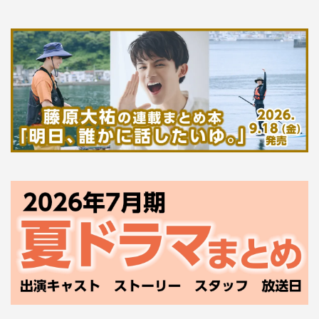
た。
◆本作で演じる小島敏夫という役柄の印象を教えてくださ
い。また、実際に演じられていかがでしたか？
僕が演じた小島敏夫というのは、タイムスリップを何度も
しているんじゃない？と思うほど、あまりに昭和19年を受
け入れすぎている男で、「しょうがないじゃん」みたいな
感じで、どんどん時代に適応していくんです。そういう適
応力や生きていく能力に長けた人ですが、僕自身を考えた
時に、こんなバイタリティもないし、なんだったらパニッ
クを起こして、それだけで終わってしまうんじゃないかと
思うほど、敏夫とは全く違うし理解できなかったです。た
だ、脚本を読んで演じていくうちに、「もしかしたらこれ
は全部“田宮太一の夢”なんじゃないか？」と思えるような
時もあって。そういう意味では、敏夫は太一が作り出した