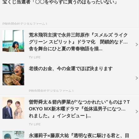
宝くじ当選者「〇〇をやらずに買うのはもったいない」
て三島フトシ役の荒木飛羽さんと共に愛を持って撮影に臨
みました。このドラマはキュンキュンだけじゃ終わりませ
ん！桐野としては、大切な人と自分を秤にかけて葛藤しな
PR(合同会社デジタルファーム )
がら一生懸命に生き抜く強さや美しさ。
荒木飛羽主演で永井三郎原作『スメルズ ライク
小さなコミュニティだからこそ感じる閉塞感、そして人を
グリーン スピリット』ドラマ化 閉鎖的なド田
愛するそれぞれの過程に注目しながら皆さんに見ていただ
舎を舞台にひと夏の青春物語を描...
けたらうれしいです！
TV LIFE
老後のお金、今の金運でほぼ決まります
藤本洸大 コメント
PR(合同会社デジタルファーム )
曽野舜太＆箭内夢菜が“なつかれたい”ものは？T
OKYO MX新木曜ドラマ『低体温男子になつか
れました。』インタビュー |...
TV LIFE
永瀬莉子×藤原大祐『透明な夜に駆ける君と、目