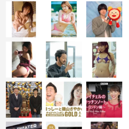
＜配信＞
MBS放送後から「TVer」「MBS動画イズム」にて最新話
無料配信
FODにて独占見放題配信
＜キャスト＞
荒木飛羽、曽野舜太、藤本洸大
＜スタッフ＞
原作：永井三郎（コミックBe「スメルズ ライク グリーン
スピリット」／ふゅーじょんぷろだくと 刊）
監督：澤田育子
脚本：新井友香
制作プロダクション：スタジオブルー
製作：「スメルズ ライク グリーン スピリット」製作委員
会・MBS