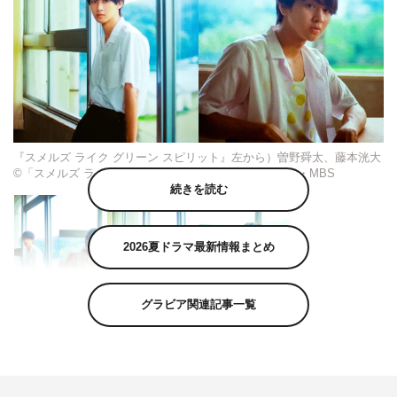
『スメルズ ライク グリーン スピリット』左から）曽野舜太、藤本洸大
©「スメルズ ライク グリーン スピリット」製作委員会・MBS
続きを読む
2026夏ドラマ最新情報まとめ
曽野舜太、藤本洸大が、荒木飛羽が主演を務める9月19日
グラビア関連記事一覧
（木）スタートのドラマフィル枠『スメルズ ライク グリ
ーン スピリット』（MBSほか 毎週木曜 深夜1時29分～
ほか／見逃し配信あり）に出演することが決定した。