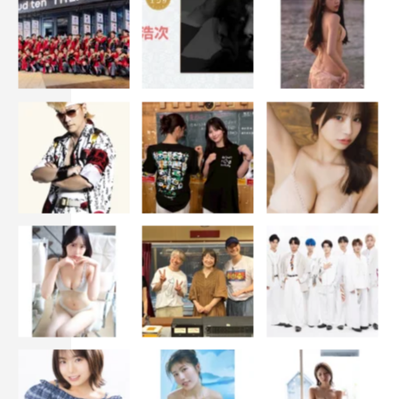
ドラマ公式HP：
https://www.mbs.jp/slgs/
©「スメルズ ライク グリーン スピリット」製作委員会・
MBS
スメルズ ライク グリーン スピリット
曽野舜太
荒木飛羽
藤本洸大