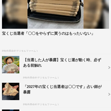
「恋わずらいのエリー」（松竹配給）で初の映画出演。現
在放送中の『磯部磯兵衛物語～浮世はつらいよ～』
（WOWOW）に出演している。
曽野舜太 コメント
宝くじ当選者「〇〇をやらずに買うのはもったいない」
PR(合同会社デジタルファーム )
【当選した人が暴露】宝くじ運が動く時、必ず
ある前触れ
PR(合同会社デジタルファーム )
「2027年の宝くじ当選者は〇〇です」占い師が
暴露
PR(合同会社デジタルファーム )