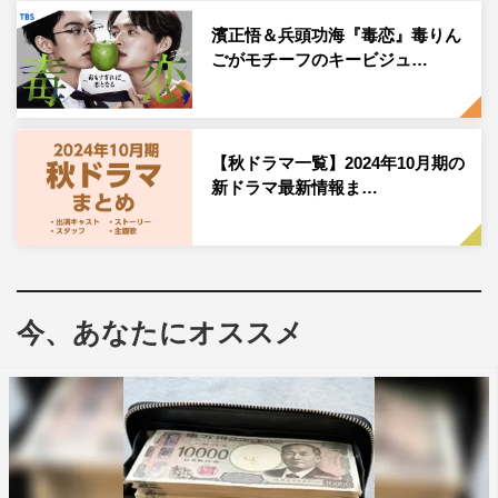
クラスで浮いていて “髪が長い”という理由で、三島をいじ
濱正悟＆兵頭功海『毒恋』毒りん
めるグループのリーダーで、ある日、三島が落とした口紅
ごがモチーフのキービジュ…
を自らの唇に塗ろうとする桐野マコト。
曽野は、2023年12月放送の『佐原先生と土岐くん』
【秋ドラマ一覧】2024年10月期の
（MBS）、現在放送中の『コスメティック・プレイラバ
新ドラマ最新情報ま…
ー』（フジテレビ）や、10月より放送、映画の公開も決定
している『神様のサイコロ』（BS日テレほか）など、
数々のドラマや映画の話題作に出演。2022年には『ZIP!』
（日本テレビ系）の「ベラベラENGLISH 星星the
Teacher」レギュラーに抜擢され、朝の顔としても注目さ
今、あなたにオススメ
れている。
藤本が演じるのは、三島に対し強く当たってしまう、バス
ケ部に所属するクラスのムードメーカー・夢野太郎。藤本
は、2022年に開催された第35回ジュノン・スーパーボー
イ・コンテストでグランプリを受賞し、2024年3月公開の