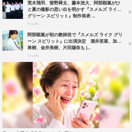
荒木飛羽、曽野舜太、藤本洸大、阿部顕嵐がひ
と夏の撮影の思い出を明かす『スメルズ ライク
グリーン スピリット』制作発表 ...
TV LIFE
阿部顕嵐が初の教師役で『スメルズ ライク グリ
ーン スピリット』に出演決定 酒井若菜、加治
将樹、金井美樹、片田陽依も |...
TV LIFE
桐野マコト役の曽野舜太©「スメルズ ライク グリーン スピリット」製
作委員会・MBS
桐野マコト役の曽野舜太です。今回、原作者の永井三郎先
生をはじめ、監督やプロデューサー、現場の皆さん、そし