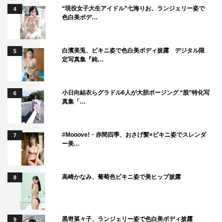
委員会・MBS
“現役女子大生アイドル”七海りお、ランジェリー姿で
4
色白美ボデ…
夢野太郎役を演じさせていただきました藤本洸大です。
今回、初めて挑戦する役どころだったので、クランクイン
白濱美兎、ビキニ姿で色白美ボディ披露 デジタル限
5
前はすごくワクワクしていたのを覚えています。夢野はま
定写真集『純…
だ思春期の学生ということもあって、扱う言葉や行動が少
し荒々しい部分があったり、自身の主張や周りの環境に対
小日向結衣らグラドル6人が大胆ポージング “股”特化写
して困惑してしまうところもありますが、これ以上ないく
6
真集「…
らいまっすぐな姿勢でいろんなことにぶつかりにいきま
す。
#Mooove!・赤間四季、おさげ髪×ビキニ姿でスレンダ
そんな夢野のピュアな心で人と向き合う姿は、人間として
7
ー美…
憧れるすてきな少年だなと感じました。
『スメルズ ライク グリーン スピリット』ぜひご覧くださ
い！
高崎かなみ、葡萄色ビキニ姿で美ヒップ披露
8
番組情報
黒嵜菜々子、ランジェリー姿で色白美ボディ披露
9