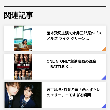
2011年から2012年まで「コミックBe」（ふゅーじょんぷ
ろだくと）で連載され、2012年【SIDE A】、2013年
関連記事
【SIDE B】の計2巻として単行本化された、永井三郎原作
の人気漫画「スメルズ ライク グリーン スピリット」が10
年以上の時を経て実写ドラマ化。
荒木飛羽主演で永井三郎原作『ス
メルズ ライク グリーン…
本作は、閉鎖的な平成のド田舎を舞台に、自分のアイデン
ティティに目覚め、彼を取り巻く少年たちが織り成すひと
夏の淡い青春ストーリー。クラスで浮いていて “髪が長
ONE N’ ONLY主演映画の続編
い”という理由で、同級生からいじめられるが抵抗せず、
「BATTLE K…
唯一の心のよりどころが、隠れて母親の口紅を塗ったり、
服を着たりすることが日課となっている主人公・三島フト
シ役を、まだ18歳ながらに俳優歴10年の荒木飛羽が演じ
宮世琉弥×原菜乃華「恋わずらい
る。
のエリー」エモすぎる瞬間…
このたび、追加キャストとして曽野舜太、藤本洸大の出演
が決定。曽野が演じるのは、「本当の自分」を押し殺し、