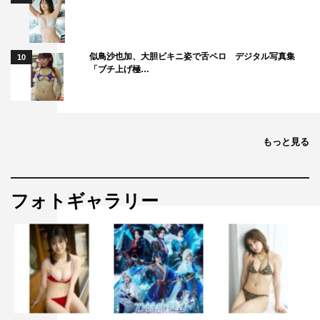
ドラマフィル『スメルズ ライク グリーン スピリット』
MBS：2024年9月19日（木）スタート
毎週木曜 深夜1時29分～
似鳥沙也加、大胆ビキニ姿で舌ペロ デジタル写真集
10
「ブチ上げ極…
テレビ神奈川：2024年9月19日（木）スタート
毎週木曜 深夜1時～
テレ玉：2024年9月23日（月）スタート
もっと見る
毎週月曜 深夜0時～
群馬テレビ：2024年9月24日（火）スタート
フォトギャラリー
毎週火曜 深夜0時30分～
とちテレ：2024年9月25日（水）スタート
毎週水曜 深夜1時～
チバテレ：2024年9月26日（木）スタート
毎週木曜 午後11時～