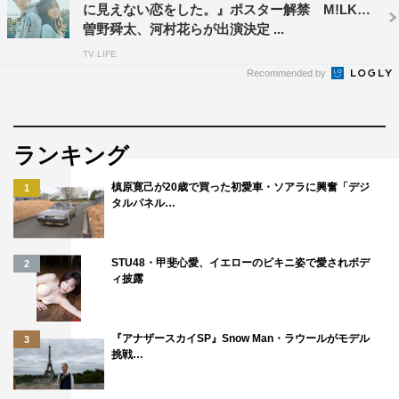
に見えない恋をした。』ポスター解禁 M!LK・
曽野舜太、河村花らが出演決定 ...
TV LIFE
Recommended by
ランキング
槙原寛己が20歳で買った初愛車・ソアラに興奮「デジ
1
タルパネル…
STU48・甲斐心愛、イエローのビキニ姿で愛されボデ
2
ィ披露
『アナザースカイSP』Snow Man・ラウールがモデル
3
挑戦…
夢野太郎役の藤本洸大©「スメルズ ライク グリーン スピリット」製作