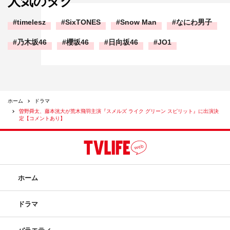
人気のタグ
timelesz
SixTONES
Snow Man
なにわ男子
乃木坂46
櫻坂46
日向坂46
JO1
ホーム
ドラマ
曽野舜太、藤本洸大が荒木飛羽主演『スメルズ ライク グリーン スピリット』に出演決
定【コメントあり】
ホーム
ドラマ