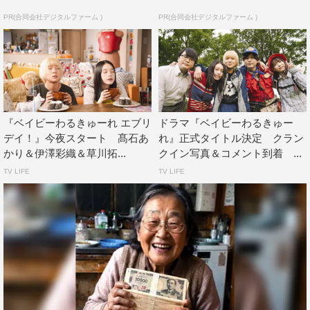
PR(合同会社デジタルファーム )
PR(合同会社デジタルファーム )
『ベイビーわるきゅーれ エブリ
ドラマ『ベイビーわるきゅー
デイ！』今夜スタート 髙石あ
れ』正式タイトル決定 クラン
かり＆伊澤彩織＆草川拓...
クイン写真＆コメント到着 ...
TV LIFE
TV LIFE