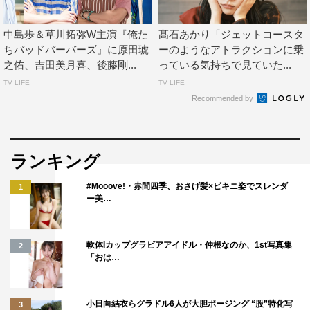
中島歩＆草川拓弥W主演『俺た
髙石あかり「ジェットコースタ
ちバッドバーバーズ』に原田琥
ーのようなアトラクションに乗
之佑、吉田美月喜、後藤剛...
っている気持ちで見ていた...
TV LIFE
TV LIFE
Recommended by
ランキング
#Mooove!・赤間四季、おさげ髪×ビキニ姿でスレンダ
1
ー美…
軟体Iカップグラビアアイドル・仲根なのか、1st写真集
2
「おは…
小日向結衣らグラドル6人が大胆ポージング “股”特化写
3