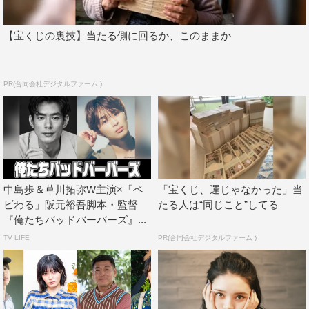
【宝くじの裏技】当たる側に回るか、このままか
PR(合同会社デジタルファーム )
中島歩＆草川拓弥W主演×「ベ
「宝くじ、運じゃなかった」当
ビわる」阪元裕吾脚本・監督
たる人は“同じこと”してる
『俺たちバッドバーバーズ』...
TV LIFE
PR(合同会社デジタルファーム )