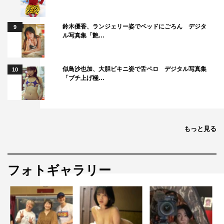
鈴木優香、ランジェリー姿でベッドにごろん デジタ
9
ル写真集「艶…
似鳥沙也加、大胆ビキニ姿で舌ペロ デジタル写真集
10
「ブチ上げ極…
もっと見る
フォトギャラリー