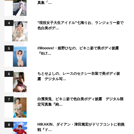
真集「…
“現役女子大生アイドル”七海りお、ランジェリー姿で
4
色白美ボデ…
#Mooove!・姫野ひなの、ビキニ姿で美ボディ披露
5
『BLT…
ちとせよしの、レースのセクシー衣装で美ボディ披
6
露 デジタル写…
白濱美兎、ビキニ姿で色白美ボディ披露 デジタル限
7
定写真集『純…
HIKAKIN、ダイアン・津田篤宏がドリフコントに初挑
8
戦『ド…