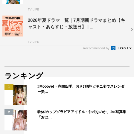
TV LIFE
2026年夏ドラマ一覧｜7月期新ドラマまとめ【キ
ャスト・あらすじ・放送日】 | ...
TV LIFE
Recommended by
ランキング
#Mooove!・赤間四季、おさげ髪×ビキニ姿でスレンダ
1
ー美…
軟体Iカップグラビアアイドル・仲根なのか、1st写真集
2
「おは…