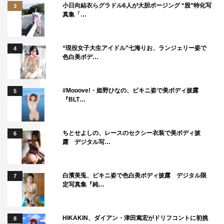
小日向結衣らグラドル6人が大胆ポージング “股”特化写
3
真集「…
“現役女子大生アイドル”七海りお、ランジェリー姿で
4
色白美ボデ…
#Mooove!・姫野ひなの、ビキニ姿で美ボディ披露
5
『BLT…
ちとせよしの、レースのセクシー衣装で美ボディ披
6
露 デジタル写…
白濱美兎、ビキニ姿で色白美ボディ披露 デジタル限
7
定写真集『純…
HIKAKIN、ダイアン・津田篤宏がドリフコントに初挑
8