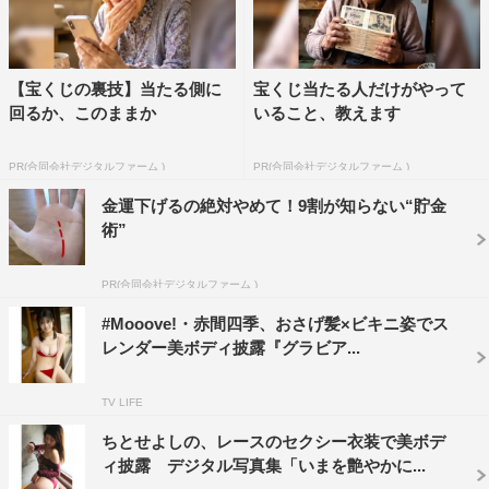
【宝くじの裏技】当たる側に
宝くじ当たる人だけがやって
回るか、このままか
いること、教えます
PR(合同会社デジタルファーム )
PR(合同会社デジタルファーム )
金運下げるの絶対やめて！9割が知らない“貯金
術”
PR(合同会社デジタルファーム )
#Mooove!・赤間四季、おさげ髪×ビキニ姿でス
レンダー美ボディ披露『グラビア...
TV LIFE
ちとせよしの、レースのセクシー衣装で美ボデ
ィ披露 デジタル写真集「いまを艶やかに...