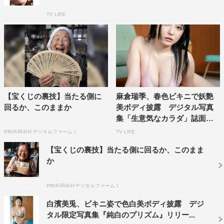
TV LIFE
【宝くじの裏技】当たる側に
麻倉瑞季、春色ビキニで妖艶
回るか、このままか
美ボディ披露 デジタル写真
集「生意気なカラダ」誌面カ
ッ...
PR(合同会社デジタルファーム )
TV LIFE
【宝くじの裏技】当たる側に回るか、このまま
か
PR(合同会社デジタルファーム )
白濱美兎、ビキニ姿で色白美ボディ披露 デジ
タル限定写真集『純白のプリズム』リリー...