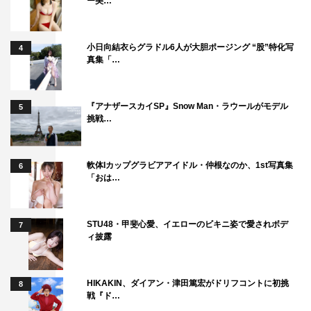
ー美…
小日向結衣らグラドル6人が大胆ポージング “股”特化写
4
真集「…
『アナザースカイSP』Snow Man・ラウールがモデル
5
挑戦…
軟体Iカップグラビアアイドル・仲根なのか、1st写真集
6
「おは…
STU48・甲斐心愛、イエローのビキニ姿で愛されボデ
7
ィ披露
HIKAKIN、ダイアン・津田篤宏がドリフコントに初挑
8
戦『ド…