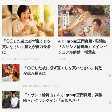
TV LIFE
「〇〇した後に必ず宝くじを
Aぇ! group正門良規×高梨臨
買いなさい」貧乏が億万長者
『ムサシノ輪舞曲』メインビ
に
ジュアル解禁 稲葉友...
PR(合同会社デジタルファーム )
TV LIFE
「〇〇した後に必ず宝くじを買いなさい」貧乏
が億万長者に
PR(合同会社デジタルファーム )
『ムサシノ輪舞曲』Aぇ! group正門良規、高梨
臨らがクランクイン「沼落ちさせ...