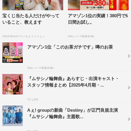
宝くじ当たる人だけがやって
アマゾン1位の実績！380円で5
いること、教えます
日間お試し。
PR(合同会社デジタルファーム )
PR(ハーブ健康本舗)
アマゾン1位「このお茶ガチです」噂のお茶
PR(ハーブ健康本舗)
『ムサシノ輪舞曲』あらすじ・出演キャスト・
スタッフ情報まとめ【2025年4月期・...
TV LIFE
Aぇ! groupの新曲「Destiny」が正門良規主演
『ムサシノ輪舞曲』主題歌...