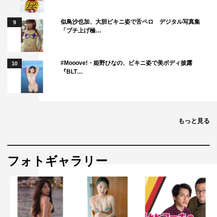
似鳥沙也加、大胆ビキニ姿で舌ペロ デジタル写真集
9
「ブチ上げ極…
#Mooove!・姫野ひなの、ビキニ姿で美ボディ披露
10
『BLT…
もっと見る
フォトギャラリー