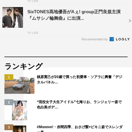
TV LIFE
SixTONES髙地優吾がAぇ! group正門良規主演
『ムサシノ輪舞曲』に出演...
TV LIFE
Recommended by
ランキング
槙原寛己が20歳で買った初愛車・ソアラに興奮「デジ
1
タルパネル…
“現役女子大生アイドル”七海りお、ランジェリー姿で
2
色白美ボデ…
#Mooove!・赤間四季、おさげ髪×ビキニ姿でスレンダ
3