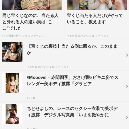
同じ宝くじなのに、当たる人
宝くじ当たる人だけがやって
と外れる人の違い実は“こ
いること、教えます
こ”でした
PR(合同会社デジタルファーム )
PR(合同会社デジタルファーム )
【宝くじの裏技】当たる側に回るか、このまま
か
PR(合同会社デジタルファーム )
#Mooove!・赤間四季、おさげ髪×ビキニ姿でス
レンダー美ボディ披露『グラビア...
TV LIFE
ちとせよしの、レースのセクシー衣装で美ボデ
ィ披露 デジタル写真集「いまを艶やかに...