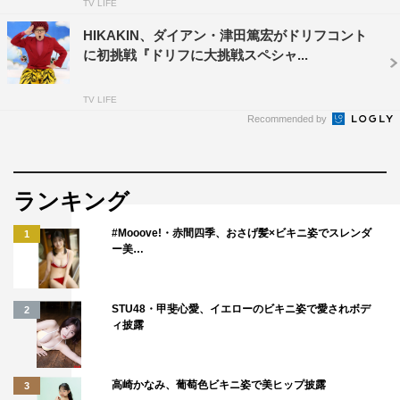
TV LIFE
HIKAKIN、ダイアン・津田篤宏がドリフコント
に初挑戦『ドリフに大挑戦スペシャ...
TV LIFE
Recommended by
ランキング
#Mooove!・赤間四季、おさげ髪×ビキニ姿でスレンダ
1
ー美…
STU48・甲斐心愛、イエローのビキニ姿で愛されボデ
2
ィ披露
高崎かなみ、葡萄色ビキニ姿で美ヒップ披露
3