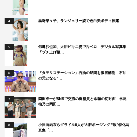
黒嵜菜々子、ランジェリー姿で色白美ボディ披露
4
似鳥沙也加、大胆ビキニ姿で舌ペロ デジタル写真集
5
「ブチ上げ極…
『タモリステーション』石油の疑問を徹底解剖 石油
6
の元となる“…
岡田准一がSNSで交流の梶裕貴と念願の初対面 永尾
7
柚乃は岡田…
小日向結衣らグラドル6人が大胆ポージング “股”特化写
8
真集「…