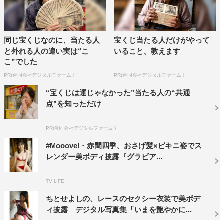
同じ宝くじなのに、当たる人
宝くじ当たる人だけがやって
と外れる人の違い実は“こ
いること、教えます
こ”でした
PR(合同会社デジタルファーム )
PR(合同会社デジタルファーム )
“宝くじは運じゃなかった”当たる人の“共通
点”を知っただけ
PR(合同会社デジタルファーム )
#Mooove!・赤間四季、おさげ髪×ビキニ姿でス
レンダー美ボディ披露『グラビア...
TV LIFE
ちとせよしの、レースのセクシー衣装で美ボデ
ィ披露 デジタル写真集「いまを艶やかに...