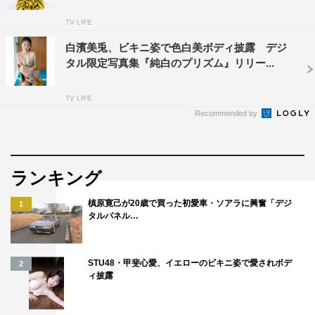
TV LIFE
白濱美兎、ビキニ姿で色白美ボディ披露 デジ
タル限定写真集『純白のプリズム』リリー...
TV LIFE
Recommended by
ランキング
槙原寛己が20歳で買った初愛車・ソアラに興奮「デジ
1
タルパネル…
STU48・甲斐心愛、イエローのビキニ姿で愛されボデ
2
ィ披露