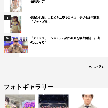
色白美ボデ…
似鳥沙也加、大胆ビキニ姿で舌ペロ デジタル写真集
9
「ブチ上げ極…
『タモリステーション』石油の疑問を徹底解剖 石油
10
の元となる“…
もっと見る
フォトギャラリー