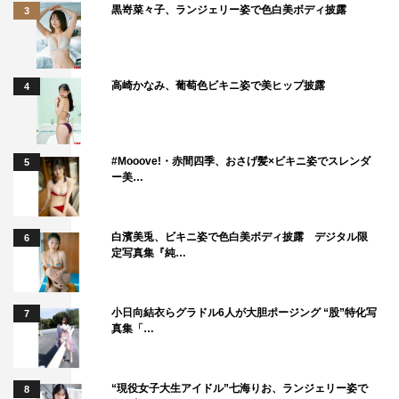
黒嵜菜々子、ランジェリー姿で色白美ボディ披露
3
高崎かなみ、葡萄色ビキニ姿で美ヒップ披露
4
#Mooove!・赤間四季、おさげ髪×ビキニ姿でスレンダ
5
ー美…
白濱美兎、ビキニ姿で色白美ボディ披露 デジタル限
6
定写真集『純…
小日向結衣らグラドル6人が大胆ポージング “股”特化写
7
真集「…
“現役女子大生アイドル”七海りお、ランジェリー姿で
8