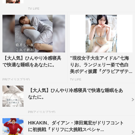
TV LIFE
【大人気】ひんやり冷感寝具
”現役女子大生アイドル”七海
で快適な睡眠をあなたに。
りお、ランジェリー姿で色白
美ボディ披露『グラビアザテ...
PR(アイリスプラザ)
TV LIFE
【大人気】ひんやり冷感寝具で快適な睡眠をあ
なたに。
PR(アイリスプラザ)
HIKAKIN、ダイアン・津田篤宏がドリフコント
に初挑戦『ドリフに大挑戦スペシャ...