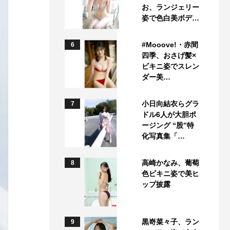
お、ランジェリー
姿で色白美ボデ…
#Mooove!・赤間
6
四季、おさげ髪×
ビキニ姿でスレン
ダー美…
小日向結衣らグラ
7
ドル6人が大胆ポ
ージング “股”特
化写真集「…
高崎かなみ、葡萄
8
色ビキニ姿で美ヒ
ップ披露
黒嵜菜々子、ラン
9