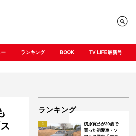
ュー
ランキング
BOOK
TV LIFE最新号
ランキング
も
ブス
槙原寛己が20歳で
1
買った初愛車・ソ