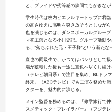
と、プライドや劣等感の狭間でもがきなが
学生時代は校内ヒエラルキートップに君臨
の高さゆえに高明を突き放そうとしながら
也を演じるのは、ダンスボーカルグループ「
マ初主演となる小川史記。グループ活動や
る、“落ちぶれた元・王子様”という新たな
直也の同級生で、かつてはパシリとして扱
場が逆転した後も一途に直也へ尽くし続け
（テレビ朝日系）で注目を集め、BLドラ
終末』（ABCテレビ）でも主演を務めた
クターを、魅力的に演じる。
メイン監督を務めるのは、『修学旅行で仲
スメティック・プレイラバー』（フジテレ