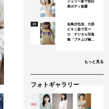
ジェリー姿で色白
美ボディ披露
似鳥沙也加、大胆
10
ビキニ姿で舌ペ
ロ デジタル写真
集「ブチ上げ極…
もっと見る
フォトギャラリー