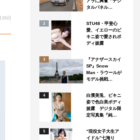
アラに興奮「デジ
タルパネル…
月26日
STU48・甲斐心
2
愛、イエローのビ
キニ姿で愛されボ
ディ披露
『アナザースカイ
3
SP』Snow
Man・ラウールが
モデル挑戦…
白濱美兎、ビキニ
4
姿で色白美ボディ
披露 デジタル限
定写真集『純…
“現役女子大生ア
5
イドル”七海り