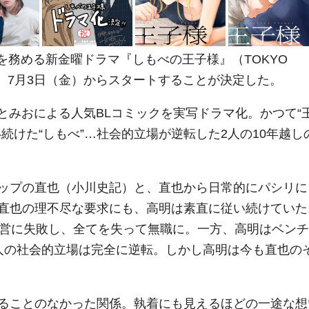
演を務める新金曜ドラマ『しもべの王子様』（TOKYO
が、7月3日（金）からスタートすることが決定した。
もとみおによる人気BLコミックを実写ドラマ化。かつて“
続けた“しもべ”…社会的立場が逆転した2人の10年越し
ップの直也（小川史記）と、直也から日常的にパシリに
直也の理不尽な要求にも、高明は素直に従い続けていた
経営に失敗し、全てを失って無職に。一方、高明はベンチ
人の社会的立場は完全に逆転。しかし高明は今も直也の
。
ることのなかった関係。執着にも見えるほどの一途な想