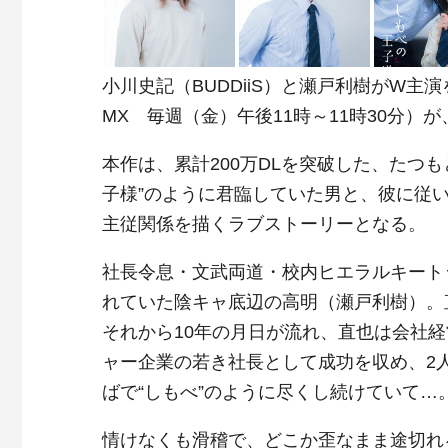
小川史記（BUDDiiS）と瀬戸利樹がW主
MX 毎週（金）午後11時～11時30分）
本作は、累計200万DLを突破した、たつ
子様”のように君臨していた男と、彼に従い
主従関係を描くラブストーリーとなる。
社長令息・文武両道・校内ヒエラルキート
れていた陰キャ底辺の高明（瀬戸利樹）。
それから10年の月日が流れ、直也は会社
ャー企業の若き社長として成功を収め、2
ばで“しもべ”のように尽くし続けていて…
情けなくも滑稽で、どこか歪なまま途切れ