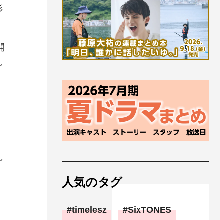
杉
開
。
し
人気のタグ
timelesz
SixTONES