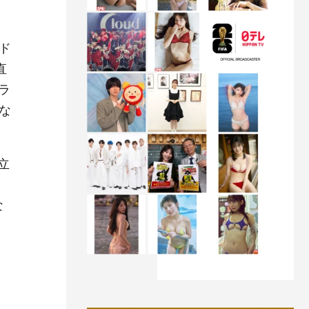
ド
直
ラ
な
立
な