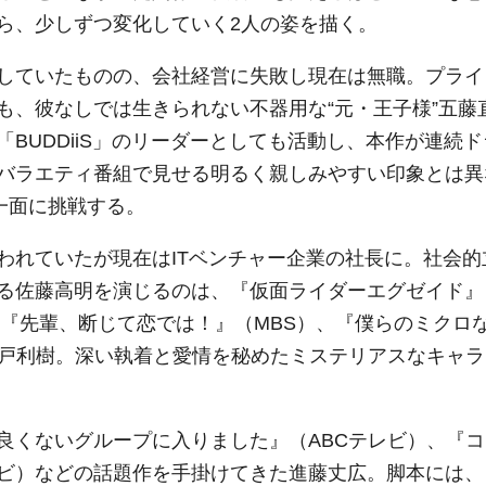
ら、少しずつ変化していく2人の姿を描く。
していたものの、会社経営に失敗し現在は無職。プライ
も、彼なしでは生きられない不器用な“元・王子様”五藤
BUDDiiS」のリーダーとしても活動し、本作が連続ド
バラエティ番組で見せる明るく親しみやすい印象とは異
一面に挑戦する。
われていたが現在はITベンチャー企業の社長に。社会的
る佐藤高明を演じるのは、『仮面ライダーエグゼイド』
マ『先輩、断じて恋では！』（MBS）、『僕らのミクロ
瀬戸利樹。深い執着と愛情を秘めたミステリアスなキャラ
良くないグループに入りました』（ABCテレビ）、『コ
ビ）などの話題作を手掛けてきた進藤丈広。脚本には、