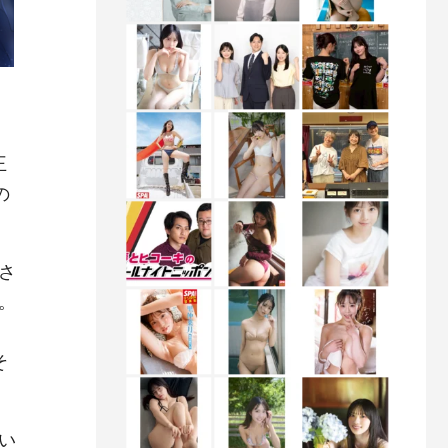
王
の
さ
。
そ
い