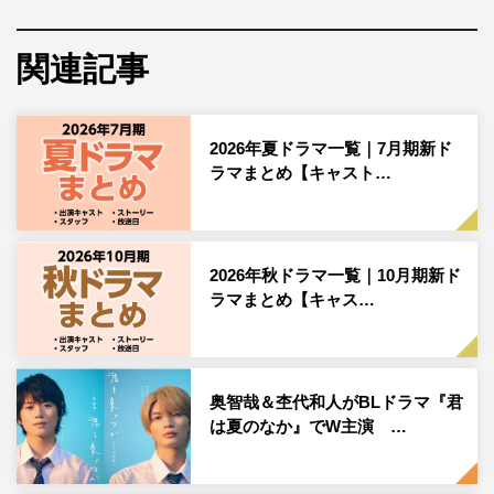
本作は、累計200万DLを突破した、たつもとみおによる人
関連記事
気BLコミックを実写ドラマ化。かつて“王子様”のように君
臨していた男と、彼に従い続けた“しもべ”…社会的立場が
逆転した2人の10年越しの主従関係を描くラブストーリー
2026年夏ドラマ一覧｜7月期新ド
となる。
ラマまとめ【キャスト…
社長令息・文武両道・校内ヒエラルキートップの直也（小
川史記）と、直也から日常的にパシリにされていた陰キャ
底辺の高明（瀬戸利樹）。直也の理不尽な要求にも、高明
2026年秋ドラマ一覧｜10月期新ド
ラマまとめ【キャス…
は素直に従い続けていた。それから10年の月日が流れ、直
也は会社経営に失敗し、全てを失って無職に。一方、高明
はベンチャー企業の若き社長として成功を収め、2人の社
会的立場は完全に逆転。しかし高明は今も直也のそば
奥智哉＆杢代和人がBLドラマ『君
で“しもべ”のように尽くし続けていて…。
は夏のなか』でW主演 …
情けなくも滑稽で、どこか歪なまま途切れることのなかっ