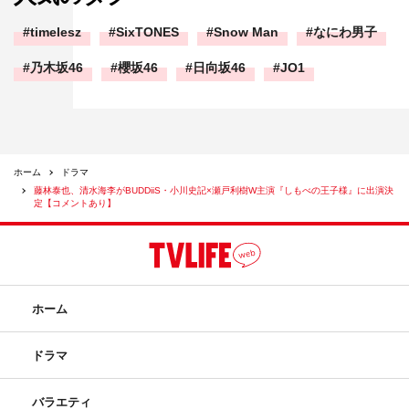
timelesz
SixTONES
Snow Man
なにわ男子
乃木坂46
櫻坂46
日向坂46
JO1
ホーム
ドラマ
藤林泰也、清水海李がBUDDiiS・小川史記×瀬戸利樹W主演『しもべの王子様』に出演決
定【コメントあり】
ホーム
ドラマ
バラエティ