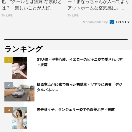
也、“クールとは無縁”な素顔と
ー「まなっちゃんが入ってより
は？「楽しいことが大好...
アットホームな空気感に」...
TV LIFE
TV LIFE
Recommended by
ランキング
STU48・甲斐心愛、イエローのビキニ姿で愛されボデ
1
ィ披露
槙原寛己が20歳で買った初愛車・ソアラに興奮「デジ
2
タルパネル…
黒嵜菜々子、ランジェリー姿で色白美ボディ披露
3