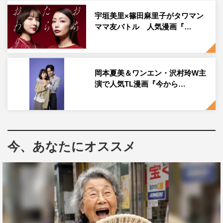
た関係。執着にも見えるほどの一途な想いと、プライドや
宇垣美里×篠田麻里子がタワマン
劣等感の狭間でもがきながら、少しずつ変化していく2人
ママ友バトル 人気漫画『…
の姿を描く。
このたび、新たに藤林泰也、清水海李の出演が決定。藤林
が演じるのは、直也と高明の高校時代の同級生で、直也の
岡本夏美＆ワンエン・沢村玲W主
父親の会社・五藤建設の取引先の社長令息でもある立木紘
演で人気TL漫画『今から…
斗。高校時代は直也の機嫌をとる取り巻きの1人だった立
木だが、10年後、直也と高明の前に再び現れる。
清水が演じるのは、直也の弟で、五藤建設の社員でもある
今、あなたにオススメ
五藤侑真。優秀だった兄・直也に今も劣等感を抱きなが
ら、高圧的な父親の元で社員として働いている。
藤林泰也 コメント
進藤（丈広）監督と再びご一緒できて感激しております！
今回の役は、ある意味パンクな役どころです（笑）。学生