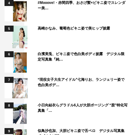
#Mooove!・赤間四季、おさげ髪×ビキニ姿でスレンダ
4
ー美…
高崎かなみ、葡萄色ビキニ姿で美ヒップ披露
5
白濱美兎、ビキニ姿で色白美ボディ披露 デジタル限
6
定写真集『純…
“現役女子大生アイドル”七海りお、ランジェリー姿で
7
色白美ボデ…
小日向結衣らグラドル6人が大胆ポージング “股”特化写
8
真集「…
似鳥沙也加、大胆ビキニ姿で舌ペロ デジタル写真集
9