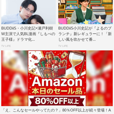
『しもべの王子様』
TOKYO MX
2026年7月3日（金）スタート
毎週（金）午後11時～11時30分
BUDDiiS・小川史記×瀬戸利樹
BUDDiiS小川史記が『よるのブ
W主演で人気BL漫画『しもべの
ランチ』新レギュラーに！「新
※TVerで無料見逃し配信、FODで独占見放題配信
王子様』ドラマ化...
しい風を吹かせて番...
TV LIFE
TV LIFE
出演：小川史記（BUDDiiS）、瀬戸利樹、藤林泰也、清水
海李 ほか
原作：たつもとみお『しもべの王子様』（シーモアコミッ
クス）
脚本：金杉弘子
監督：進藤丈広、松尾大輔
音楽：遠藤浩二
制作プロダクション：ビデオプランニング
製作・著作：TOKYO MX
「え、こんなセールやってたの？」80％OFF以上が続々登場！A