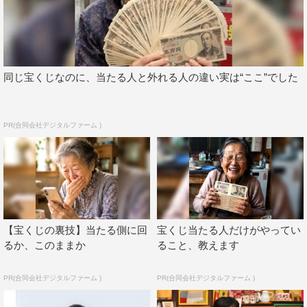
時代から大人になった立木のギャップをしっかり表現でき
るよう、楽しみながら挑みました！
ぜひお楽しみにー！
同じ宝くじなのに、当たる人と外れる人の違い実は“ここ”でした
清水海李 コメント
このたび、進藤監督とご一緒させていただくのが3回目に
PR(合同会社デジタルファーム )
なります。まず再びご一緒させていただくことができ、非
常にうれしく思っております。
今回は“弟役”として、兄との関係性や感情の揺れを特に大
切にして臨みました。
すてきなキャスト、スタッフさんと共に作品作りに関わる
【宝くじの裏技】当たる側に回
宝くじ当たる人だけがやってい
ことができて光栄です。
るか、このままか
ること、教えます
多くの視聴者の皆さんに届くことを祈っています。
PR(合同会社デジタルファーム )
PR(合同会社デジタルファーム )
番組情報