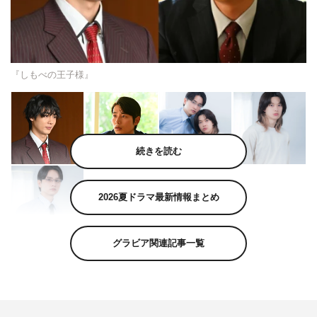
『しもべの王子様』
続きを読む
2026夏ドラマ最新情報まとめ
グラビア関連記事一覧
小川史記（BUDDiiS）と瀬戸利樹がW主演を務める新金曜
ドラマ『しもべの王子様』（TOKYO MX 7月3日（金）
スタート 毎週（金）午後11時～11時30分）に、藤林泰
也、清水海李の出演が決定した。