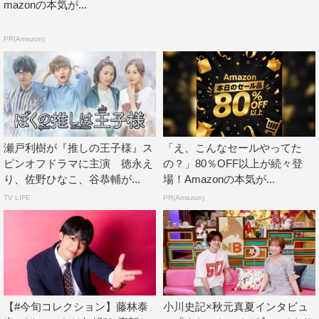
mazonの本気が...
PR(Amazon)
2026年夏ドラマ
夏ドラマ
瀬戸利樹が『推しの王子様』ス
「え、こんなセールやってた
ピンオフドラマに主演 徳永え
の？」80％OFF以上が続々登
り、佐野ひなこ、谷恭輔が...
場！Amazonの本気が...
TV LIFE
PR(Amazon)
【#今旬コレクション】藤林泰
小川史記×秋元真夏インタビュ