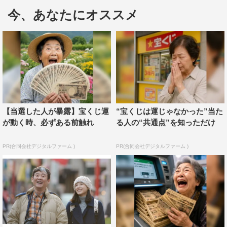
１人暮らしを始めたので、すごく璃子ちゃんの気持ちが良
今、あなたにオススメ
く分かるし、台本読んでいても共感できることが多かっ
た」と年齢は違えど、役柄と自身の心情に重なる部分があ
ったことを明かす。
いっぽう吉野監督は「喬太郎さんと石井さんがほんとうの
親子に見えるためにどうすればいいかはずっと考えてい
て。なので、親子のような阿吽の呼吸を生むためにも、石
【当選した人が暴露】宝くじ運
“宝くじは運じゃなかった”当た
井さんには“お父さんの目を見て話さない”と“名前を呼ばな
が動く時、必ずある前触れ
る人の“共通点”を知っただけ
い”ことを意識してもらいました」と本作のこだわりを。
そんなお父さん役だった喬太郎について石井が「落ち着く
PR(合同会社デジタルファーム )
PR(合同会社デジタルファーム )
な～」と話すと、「その言葉は１番嬉しいです」と照れた
表情を浮かべる喬太郎に、会場もほっこりムード。
最後に喬太郎から「何も考えずに春がくるよ！という話な
ので、何も考えずにボーッと観てほしいですし、100人い
たら100人の見どころを見つけていただけると嬉しいで