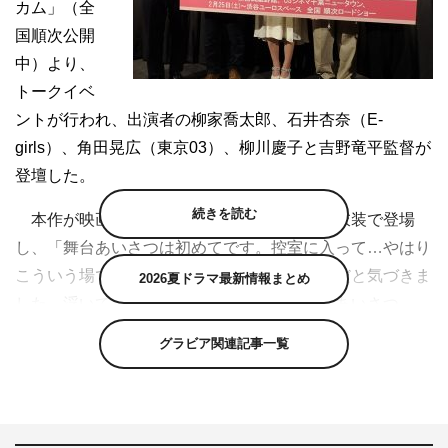
カム」（全
国順次公開
中）より、
トークイベ
ントが行われ、出演者の柳家喬太郎、石井杏奈（E-
girls）、角田晃広（東京03）、柳川慶子と吉野竜平監督が
登壇した。
続きを読む
本作が映画初主演となった喬太郎は自前の衣装で登場
し、「舞台あいさつは初めてです。控室に入って…やはり
こういう場ではちゃんとした格好をするものだと気づきま
2026夏ドラマ最新情報まとめ
した。浮いております（笑）」と恐縮ぎみにあいさつ。
グラビア関連記事一覧
喬太郎演じる父親・肇の娘、大学進学をきっかけに上京す
る璃子を演じた石井は「当時高校１年生で、まだ大学とい
うものを知らなかったので大学生になるってどういうこと
なんだろう…と未知の世界でした。ただ同じタイミングで