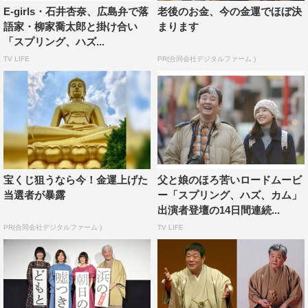
す。 この映画を観終わった後で食べるごはんがおいしく
E-girls・石井杏奈、広島弁で落
老後のお金、今の金運でほぼ決
語家・柳家喬太郎と掛け合い
まります
なると、なお嬉しいです！」とメッセージが送られた。
「スプリング、ハズ...
「スプリング、ハズ、カム」
TV LIFE
PR(合同会社デジタルファーム )
新宿武蔵野館、USシネマ千葉ニュータウンにて公開中／
渋谷ユーロスペースにて2月25日(土)より公開
©『スプリング、ハズ、カム』製作委員会
宝くじ狙うなら今！金運上げた
父と娘のほろ苦いロードムービ
当選者が暴露
ー「スプリング、ハズ、カム」
出演者登壇の14日間連続...
PR(合同会社デジタルファーム )
TV LIFE
東京03
石井杏奈