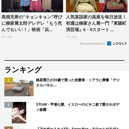
高畑充希の“キョンキョン”呼び
人気落語家の高座を毎日放送！
に柳家喬太郎デレデレ「もう死
初週は柳家さん喬一門『東陽町
んでもいい！」映画「浜...
演芸場』6・8スタート ...
TV LIFE
TV LIFE
Recommended by
ランキング
槙原寛己が20歳で買った初愛車・ソアラに興奮「デジ
1
タルパネル…
STU48・甲斐心愛、イエローのビキニ姿で愛されボデ
2
ィ披露
『アナザースカイSP』Snow Man・ラウールがモデル