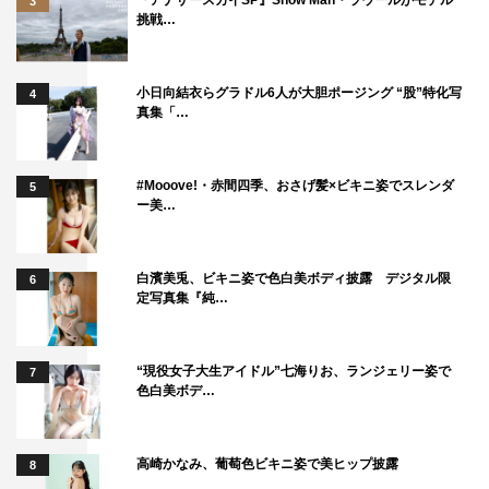
3
挑戦…
小日向結衣らグラドル6人が大胆ポージング “股”特化写
4
真集「…
#Mooove!・赤間四季、おさげ髪×ビキニ姿でスレンダ
5
ー美…
白濱美兎、ビキニ姿で色白美ボディ披露 デジタル限
6
定写真集『純…
“現役女子大生アイドル”七海りお、ランジェリー姿で
7
色白美ボデ…
高崎かなみ、葡萄色ビキニ姿で美ヒップ披露
8