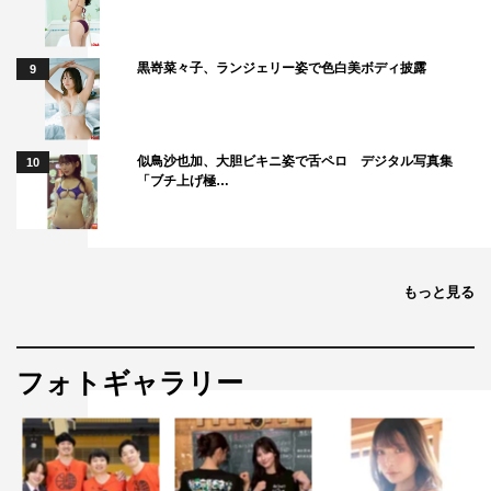
黒嵜菜々子、ランジェリー姿で色白美ボディ披露
9
似鳥沙也加、大胆ビキニ姿で舌ペロ デジタル写真集
10
「ブチ上げ極…
もっと見る
フォトギャラリー