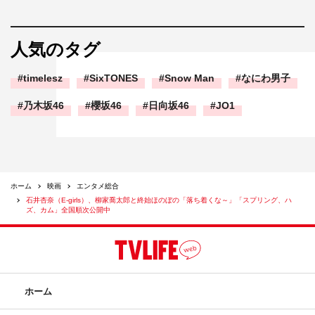
人気のタグ
timelesz
SixTONES
Snow Man
なにわ男子
乃木坂46
櫻坂46
日向坂46
JO1
ホーム
映画
エンタメ総合
石井杏奈（E-girls）、柳家喬太郎と終始ほのぼの「落ち着くな～」「スプリング、ハ
ズ、カム」全国順次公開中
ホーム