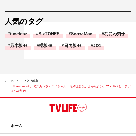
人気のタグ
timelesz
SixTONES
Snow Man
なにわ男子
乃木坂46
櫻坂46
日向坂46
JO1
ホーム
エンタメ総合
『Love music』でスカパラ・スペシャル！尾崎世界観、さかなクン、TAKUMAとコラボ
3・10放送
ホーム