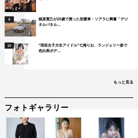
槙原寛己が20歳で買った初愛車・ソアラに興奮「デジ
9
タルパネル…
“現役女子大生アイドル”七海りお、ランジェリー姿で
10
色白美ボデ…
もっと見る
フォトギャラリー