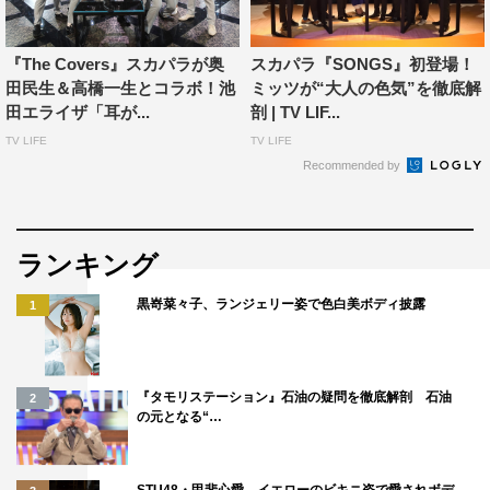
『The Covers』スカパラが奥
スカパラ『SONGS』初登場！
田民生＆高橋一生とコラボ！池
ミッツが“大人の色気”を徹底解
田エライザ「耳が...
剖 | TV LIF...
TV LIFE
TV LIFE
Recommended by
ランキング
黒嵜菜々子、ランジェリー姿で色白美ボディ披露
1
『タモリステーション』石油の疑問を徹底解剖 石油
2
の元となる“…
STU48・甲斐心愛、イエローのビキニ姿で愛されボデ