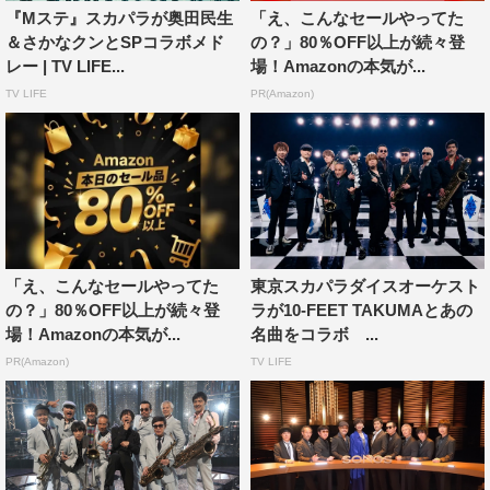
3月10日（金）午後11時30分～11時58分
『Mステ』スカパラが奥田民生
「え、こんなセールやってた
＆さかなクンとSPコラボメド
の？」80％OFF以上が続々登
MC：森高千里、渡部 建
レー | TV LIFE...
場！Amazonの本気が...
TV LIFE
PR(Amazon)
ゲスト：東京スカパラダイスオーケストラ
尾崎世界観（クリープハイプ）
さかなクン
TAKUMA（10-FEET）
番組サイト：
http://www.fujitv.co.jp/lovemusic
「え、こんなセールやってた
東京スカパラダイスオーケスト
東京スカパラダイスオーケストラ
の？」80％OFF以上が続々登
ラが10-FEET TAKUMAとあの
「Paradise Has NO BORDER」
場！Amazonの本気が...
名曲をコラボ ...
3月8日（水）リリース
PR(Amazon)
TV LIFE
［CD ONLY］￥3,000（税抜）
［AL＋DVD2枚組］￥4,200（税抜）
［AL+Blu-ray Disc］￥4,800（税抜）