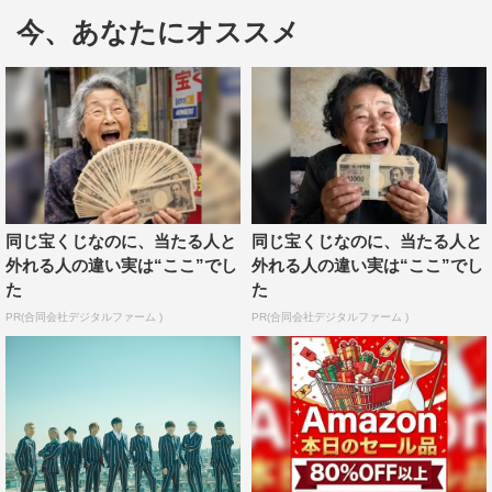
かなクン」は、スカパラと共にテレビCMに登場し、バス
今、あなたにオススメ
サックスをクールに演奏する姿が話題となったさかなクン
と一緒にパフォーマンス。さらに番組では、トークコーナ
ーにもさかなクンが登場。学生時代は吹奏楽部だった彼の
音楽ルーツは全てスカパラだったことなど、スカパラ愛あ
ふれたさかなクンのスカパラ談議が展開される。
また、人気3人組ロックバンド「10-FEET」のフロント
同じ宝くじなのに、当たる人と
同じ宝くじなのに、当たる人と
マン・TAKUMAとは、「Samurai Dreamers〈サビレルナ
外れる人の違い実は“ここ”でし
外れる人の違い実は“ここ”でし
和ヨ〉feat.TAKUMA（10-FEET）」を披露。この曲は
た
た
TAKUMAと共に谷中がボーカルを務めるが、谷中は初め
PR(合同会社デジタルファーム )
PR(合同会社デジタルファーム )
てラップに挑戦したという。また、スカパラとTAKUMA
の共演は「閃光 feat.10-FEET」以来2度目となるが、
TAKUMAが地上波放送で歌唱するのは13年ぶりとなる。
『Love music』
フジテレビ系