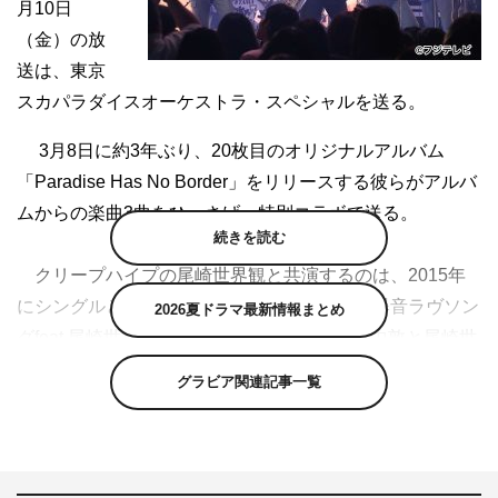
月10日
（金）の放
送は、東京
スカパラダイスオーケストラ・スペシャルを送る。
3月8日に約3年ぶり、20枚目のオリジナルアルバム
「Paradise Has No Border」をリリースする彼らがアルバ
ムからの楽曲3曲をひっさげ、特別コラボで送る。
続きを読む
クリープハイプの尾崎世界観と共演するのは、2015年
にシングルとして先行リリースされている「爆音ラヴソン
2026夏ドラマ最新情報まとめ
グfeat.尾崎世界観（クリープハイプ）」。谷中敦と尾崎世
界観が詞を共作したこの楽曲は、スカパラ史上一番高い音
グラビア関連記事一覧
域で作られ、トランペットもバリトンサックスもトロンボ
ーンも尾崎の高音ボイスに合わせて鳴らしているという。
アルバムのタイトル曲「Paradise Has No Border feat.さ