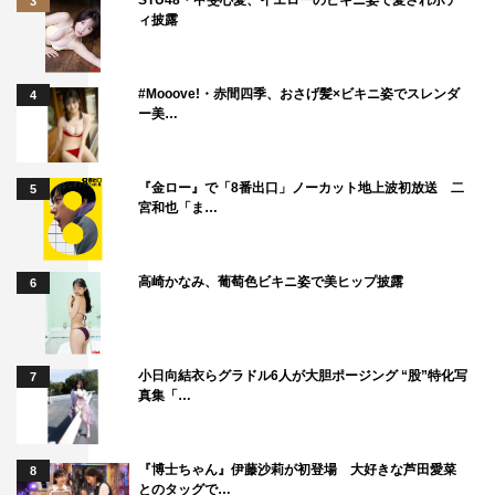
3
ィ披露
#Mooove!・赤間四季、おさげ髪×ビキニ姿でスレンダ
4
ー美…
『金ロー』で「8番出口」ノーカット地上波初放送 二
5
宮和也「ま…
高崎かなみ、葡萄色ビキニ姿で美ヒップ披露
6
小日向結衣らグラドル6人が大胆ポージング “股”特化写
7
真集「…
『博士ちゃん』伊藤沙莉が初登場 大好きな芦田愛菜
8
とのタッグで…