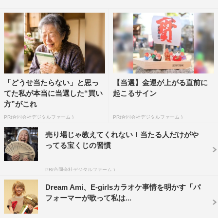
多くのアーティストとの交友関係を持つ彼が、ライブ会場
や、アーティストのゆかりのある場所を訪れ、最新の情報
やここでしか聞くことができないエピソードを聞き出す。
「DAM CHANNEL TV」は、ブロードバンド回線に接続
されている通信カラオケDAMにおいて4月9日より視聴で
きる。
「どうせ当たらない」と思っ
【当選】金運が上がる直前に
てた私が本当に当選した“買い
起こるサイン
公式ホームページ：
http://www.dkkaraoke.co.jp/
方”がこれ
PR(合同会社デジタルファーム )
PR(合同会社デジタルファーム )
「DAM CHANNEL TV」歴代MC
売り場じゃ教えてくれない！当たる人だけがや
初代：菊川怜（2004年8月～2005年1月）
ってる宝くじの習慣
2代目：ベッキー（2005年2月～2005年9月）
3代目：平山あや（2005年10月～2006年3月）
PR(合同会社デジタルファーム )
4代目：マリエ（2006年4月～2007年3月）
Dream Ami、E-girlsカラオケ事情を明かす「パ
5代目：関根麻里（2007年4月～2008年3月）
フォーマーが歌って私は...
6代目：スザンヌ（2008年4月～2009年3月）