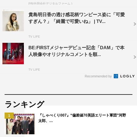
2015年3月 松井玲奈、古畑奈和（SKE48）
PR(合同会社デジタルファーム )
12代目：マギー（2015年4月～2016年3月）
貴島明日香の透け感花柄ワンピース姿に「可愛
13代目：高橋みなみ（2016年4月～2017年3月）
すぎん？」「綺麗で可愛いね」 | TV...
TV LIFE
BE:FIRSTメジャーデビュー記念「DAM」で本
人映像やオリジナルコメントを順...
TV LIFE
Recommended by
ランキング
『しゃべくり007』“偏差値70英語エリート軍団”河野
1
太郎、…