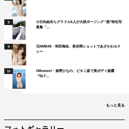
小日向結衣らグラドル6人が大胆ポージング “股”特化写
8
真集「…
元NMB48・和田海佑、美谷間ショットであざかわセク
9
シー
#Mooove!・姫野ひなの、ビキニ姿で美ボディ披露
10
『BLT…
もっと見る