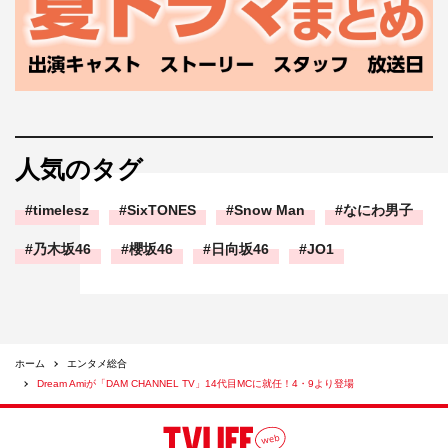
人気のタグ
timelesz
SixTONES
Snow Man
なにわ男子
乃木坂46
櫻坂46
日向坂46
JO1
ホーム
エンタメ総合
Dream Amiが「DAM CHANNEL TV」14代目MCに就任！4・9より登場