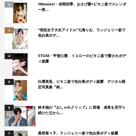
#Mooove!・赤間四季、おさげ髪×ビキニ姿でスレンダ
2
ー美…
“現役女子大生アイドル”七海りお、ランジェリー姿で
3
色白美ボデ…
STU48・甲斐心愛、イエローのビキニ姿で愛されボデ
4
ィ披露
白濱美兎、ビキニ姿で色白美ボディ披露 デジタル限
5
定写真集『純…
鈴木福が『おしゃれクリップ』に登場 成長を見守り
6
続けた父から…
黒嵜菜々子、ランジェリー姿で色白美ボディ披露
7