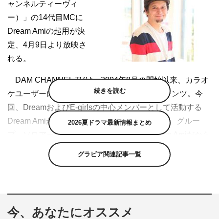
ャンネルティーヴィ
ー）」の14代目MCに
Dream Amiの起用が決
定、4月9日より放映さ
れる。
DAM CHANNEL TVは、2004年8月の開始以来、カラオ
続きを読む
ケユーザーに音楽情報などを届ける情報コンテンツ。今
回、DreamおよびE-girlsの中心メンバーとして活動する
Dream Amiが14代目MCに就任することが決定。グルー
2026夏ドラマ最新情報まとめ
プ、ソロアーティストと多彩に活躍するDream Amiだから
こそ引き出すことができる、さまざまなゲストアーティス
グラビア関連記事一覧
トとのトークに期待したい。
また、インタビューコーナー「DAM ARTIST
INTERVIEW」には、引き続きラジオDJ、VJとして活躍す
今、あなたにオススメ
るジョージ・ウィリアムズがインタビュアーとして出演。