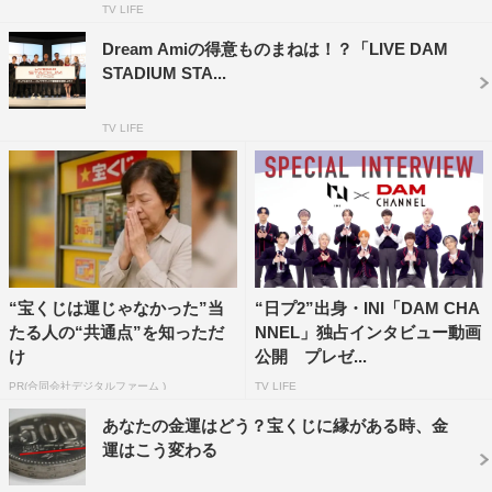
7代目：加藤夏希（2009年4月～2010年3月）
TV LIFE
8代目：南明奈（2010年4月～2011年3月）
Dream Amiの得意ものまねは！？「LIVE DAM
9代目：中川翔子（2011年4月～2012年3月）
STADIUM STA...
10代目：きゃりーぱみゅぱみゅ（2012年4月～2013年9
月）
TV LIFE
■月替わりMC（2013年10月～2014年3月）
2013年10月 Ami（E-girls）
2013年11月 V.I（from BIGBANG）
2013年12月 つるの剛士
2014年1月 道重さゆみ
“宝くじは運じゃなかった”当
“日プ2”出身・INI「DAM CHA
2014年2月 NESMITH（THE SECOND from EXILE）
たる人の“共通点”を知っただ
NNEL」独占インタビュー動画
2014年3月 May J.
け
公開 プレゼ...
11代目：橋本環奈（2014年4月～2014年12月）
PR(合同会社デジタルファーム )
TV LIFE
■SKE48 MC（2015年1～3月）
あなたの金運はどう？宝くじに縁がある時、金
2015年1月 北川綾巴、宮前杏美（SKE48）
運はこう変わる
2015年2月 柴田阿弥、木本花音（SKE48）