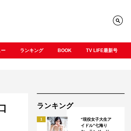
ュー
ランキング
BOOK
TV LIFE最新号
ランキング
口
“現役女子大生ア
1
イドル”七海り