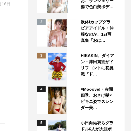
お、ランジェリー
月16日
姿で色白美ボデ…
軟体Iカップグラ
2
ビアアイドル・仲
根なのか、1st写
真集「おは…
HIKAKIN、ダイア
3
ン・津田篤宏がド
リフコントに初挑
戦『ド…
#Mooove!・赤間
4
四季、おさげ髪×
ビキニ姿でスレン
ダー美…
小日向結衣らグラ
5
ドル6人が大胆ポ