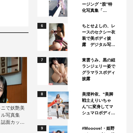
ージング “股”特
化写真集「…
ちとせよしの、レ
6
ースのセクシー衣
装で美ボディ披
露 デジタル写…
東雲うみ、黒の紐
7
ランジェリー姿で
グラマラスボディ
披露
美澄衿依、“美脚
8
戦士えりいちゃ
ん”に変身してマ
キニで妖艶美
シュマロボディ…
タル写真集
」誌面カット
#Mooove!・姫野
9