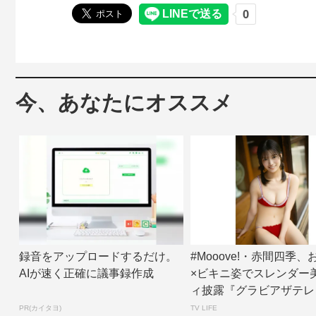
今、あなたにオススメ
録音をアップロードするだけ。
#Mooove!・赤間四季
AIが速く正確に議事録作成
×ビキニ姿でスレンダー
ィ披露『グラビアザテレ
ン』アザ...
PR(カイタヨ)
TV LIFE