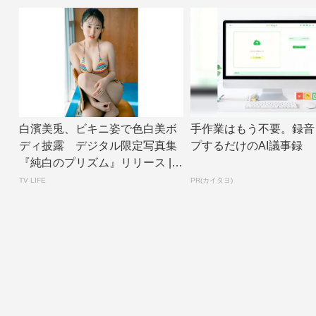
白濱美兎、ビキニ姿で色白美ボ
手作業はもう不要。録音
ディ披露 デジタル限定写真集
プするだけのAI議事録
『純白のプリズム』リリース | T
V LIF...
TV LIFE
PR(カイタヨ)