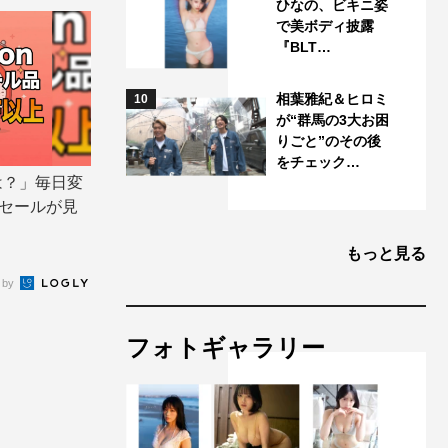
ひなの、ビキニ姿
で美ボディ披露
『BLT…
相葉雅紀＆ヒロミ
10
が“群馬の3大お困
りごと”のその後
をチェック…
は？」毎日変
ムセールが見
もっと見る
 by
フォトギャラリー