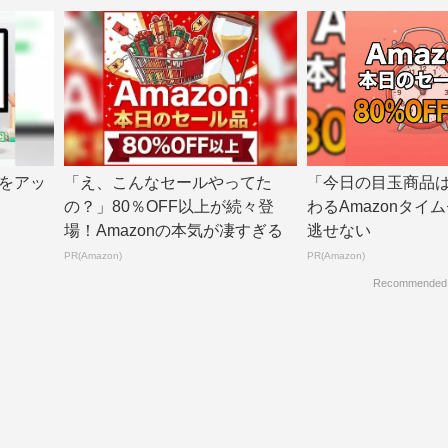
をアッ
「え、こんなセールやってた
「今日の目玉商品
の？」80％OFF以上が続々登
わるAmazonタイ
場！Amazonの本気が凄すぎる
逃せない
PR(Amazon)
PR(Amazon)
Recommended