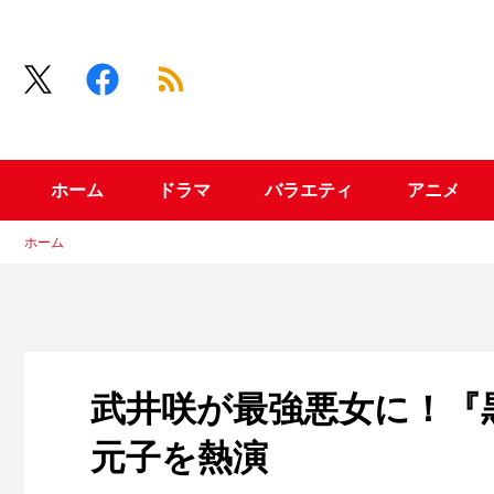
ホーム
ドラマ
バラエティ
アニメ
ホーム
武井咲が最強悪女に！『
元子を熱演