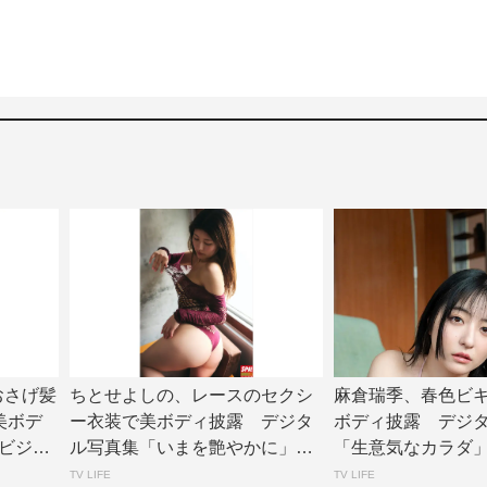
、おさげ髪
ちとせよしの、レースのセクシ
麻倉瑞季、春色ビ
美ボデ
ー衣装で美ボディ披露 デジタ
ボディ披露 デジ
ビジョ
ル写真集「いまを艶やかに」誌
「生意気なカラダ
面カット公開 |...
公開 | TV L...
TV LIFE
TV LIFE