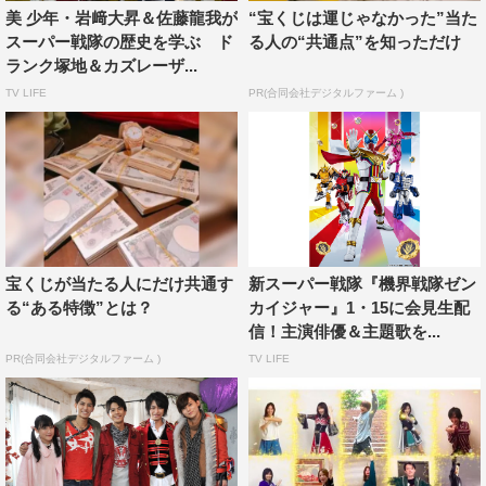
熱い思いを今日の収録にはぶつけたいと思います！
美 少年・岩﨑大昇＆佐藤龍我が
“宝くじは運じゃなかった”当た
スーパー戦隊の歴史を学ぶ ド
る人の“共通点”を知っただけ
僕は小学生のころは『恐竜戦隊ジュウレンジャー』が好
ランク塚地＆カズレーザ...
きでした。『超新星フラッシュマン』や『光戦隊マスクマ
TV LIFE
PR(合同会社デジタルファーム )
ン』はそれまでのスーパー戦隊シリーズの流れとは一線を
画すストーリーで子供心に考えさせられる終わり方だった
のを覚えています。
あと、『天装戦隊ゴセイジャー』を1年間通して観てい
ると、（事務所の先輩の）髭男爵の山田ルイ53世さんの演
技がどんどん上手くなっていく、というところも見どころ
宝くじが当たる人にだけ共通す
新スーパー戦隊『機界戦隊ゼン
のひとつではありますね（笑）。
る“ある特徴”とは？
カイジャー』1・15に会見生配
スーパー戦隊シリーズって、時代劇のような作りで分か
信！主演俳優＆主題歌を...
りやすい、というのが魅力。どんな世代、どんな国の人が
PR(合同会社デジタルファーム )
TV LIFE
見ても伝わりやすい、というのが親しまれる要因ではない
でしょうか。パッと見たときにどっちが悪役でどっちが正
義の味方かが分かりやすいというところも大事なところな
んだと思います。