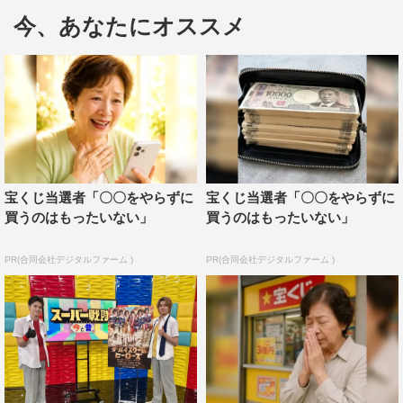
変わらない“様式美”、合体ロボのほか、『ゴレンジャー』
今、あなたにオススメ
の必殺技“ゴレンジャーハリケーン”の珍シーンなどマニア
ックな部分にも注目し、スーパー戦隊大好き芸人ならでは
の熱いトークを繰り広げる。
さらに、『キュウレンジャー』とのここでしか見られな
いスペシャルコラボレーションが実現。ラッキー／シシレ
ッド役の岐洲匠ら本家キャストも登場して盛り上げる。
宝くじ当選者「〇〇をやらずに
宝くじ当選者「〇〇をやらずに
＜メイプル超合金・カズレーザー コメント＞
買うのはもったいない」
買うのはもったいない」
スーパー戦隊シリーズって、本当に幅広い世代に人気が
PR(合同会社デジタルファーム )
PR(合同会社デジタルファーム )
ありますよね！ 子どもたちはもちろん、お子さんと一緒
に観ているお父さん、お母さんも多いでしょうし、お子さ
んはいないけどずっとコアなファンでいる“原理主義者”の
ような方もいっぱいいると思うんです。そういう方々から
見たら「こいつら生半可なこと語ってるんじゃねーぞ」っ
て思われちゃうかも知れませんが（笑）、大好きだという