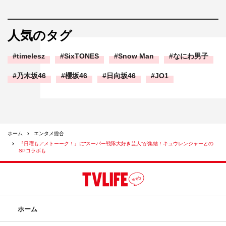
人気のタグ
timelesz
SixTONES
Snow Man
なにわ男子
乃木坂46
櫻坂46
日向坂46
JO1
ホーム
エンタメ総合
『日曜もアメトーーク！』に“スーパー戦隊大好き芸人”が集結！キュウレンジャーとの
SPコラボも
ホーム