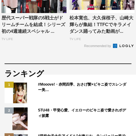
今回は『宇宙戦隊キュウレンジャー』とのすごいコラボ
レーションもあります！ 戦隊好きとしては夢のようなこ
歴代スーパー戦隊の5戦士がド
松本寛也、大久保桜子、山崎大
とが起きていますので、そこもご期待ください！
リームチームを結成！シリーズ
輝らが集結！TTFCでキラメイ
初の4週連続スペシャル ...
ダンス踊ってみた動画が...
＜トレンディエンジェル・たかし コメント＞
TV LIFE
TV LIFE
今日の収録では、スーパー戦隊を「面白おかしく語る」
Recommended by
のではなく、かっこよさだけを伝えたいんです。笑いとか
はいらないんで！（笑） だから今日の収録には本当はお
客さんは入れたくなかった…（笑）。
ランキング
僕が小学校のときに見ていて一番印象に残っているのは
#Mooove!・赤間四季、おさげ髪×ビキニ姿でスレンダ
1
『忍者戦隊カクレンジャー』。ケイン・コスギさんが出て
ー美…
いたんですよ！ 近年の作品だと『海賊戦隊ゴーカイジャ
ー』は、全員が“正義の味方”というより、“悪役”っぽい感
STU48・甲斐心愛、イエローのビキニ姿で愛されボデ
2
じがいいんです。
ィ披露
スーパー戦隊シリーズって、若手俳優の登龍門的な位置
づけにもなっているんですよね。今や超人気になっている
“現役女子大生アイドル”七海りお、ランジェリー姿で