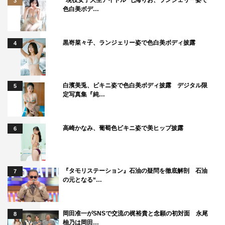
3
俳優さんのデビューのころを見られるというのも楽しみの
色白美ボデ…
ひとつですね。
『アメトーーク！』の「スーパー戦隊大好き芸人」を見
黒嵜菜々子、ランジェリー姿で色白美ボディ披露
て、それをきっかけに過去のスーパー戦隊シリーズに興味
4
を持って、見てみてもらえたら、こんなうれしいことはな
いですね！
白濱美兎、ビキニ姿で色白美ボディ披露 デジタル限
5
©2017 テレビ朝日・東映AG・東映
定写真集『純…
高崎かなみ、葡萄色ビキニ姿で美ヒップ披露
6
『タモリステーション』石油の疑問を徹底解剖 石油
7
の元となる“…
岡田准一がSNSで交流の梶裕貴と念願の初対面 永尾
8
柚乃は岡田…