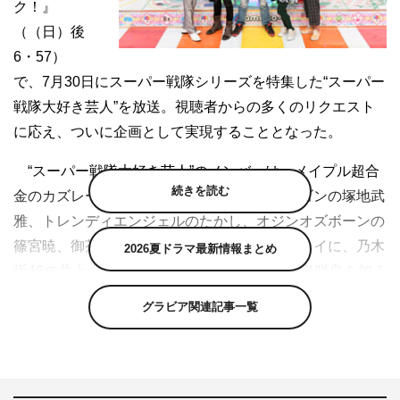
ク！』
（（日）後
6・57）
で、7月30日にスーパー戦隊シリーズを特集した“スーパー
戦隊大好き芸人”を放送。視聴者からの多くのリクエスト
に応え、ついに企画として実現することとなった。
“スーパー戦隊大好き芸人”のメンバーは、メイプル超合
続きを読む
金のカズレーザー、土田晃之、ドランクドラゴンの塚地武
雅、トレンディエンジェルのたかし、オジンオズボーンの
篠宮暁、御茶ノ水男子のしいはしジャスタウェイに、乃木
2026夏ドラマ最新情報まとめ
坂46の井上小百合とフリーアナウンサーの宮島咲良を加え
た8人。
グラビア関連記事一覧
番組では、1975年の第1作『秘密戦隊ゴレンジャー』か
ら現在放送中の第41作『宇宙戦隊キュウレンジャー』まで
を一挙プレーバック。全作品に共通する法則や、当初から