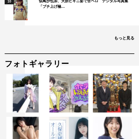
似鳥沙也加、大胆ビキニ姿で舌ペロ デジタル写真集
10
「ブチ上げ極…
もっと見る
フォトギャラリー