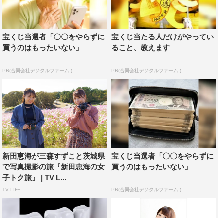
宝くじ当選者「〇〇をやらずに
宝くじ当たる人だけがやってい
買うのはもったいない」
ること、教えます
PR(合同会社デジタルファーム )
PR(合同会社デジタルファーム )
新田恵海が三森すずこと茨城県
宝くじ当選者「〇〇をやらずに
で写真撮影の旅『新田恵海の女
買うのはもったいない」
子トク旅』 | TV L...
TV LIFE
PR(合同会社デジタルファーム )