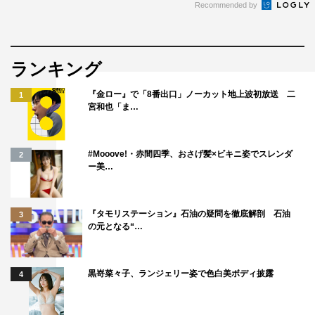
Recommended by
ランキング
『金ロー』で「8番出口」ノーカット地上波初放送 二
1
宮和也「ま…
#Mooove!・赤間四季、おさげ髪×ビキニ姿でスレンダ
2
ー美…
『タモリステーション』石油の疑問を徹底解剖 石油
3
の元となる“…
黒嵜菜々子、ランジェリー姿で色白美ボディ披露
4