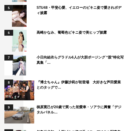
STU48・甲斐心愛、イエローのビキニ姿で愛されボデ
5
ィ披露
高崎かなみ、葡萄色ビキニ姿で美ヒップ披露
6
小日向結衣らグラドル6人が大胆ポージング “股”特化写
7
真集「…
『博士ちゃん』伊藤沙莉が初登場 大好きな芦田愛菜
8
とのタッグで…
槙原寛己が20歳で買った初愛車・ソアラに興奮「デジ
9
タルパネル…