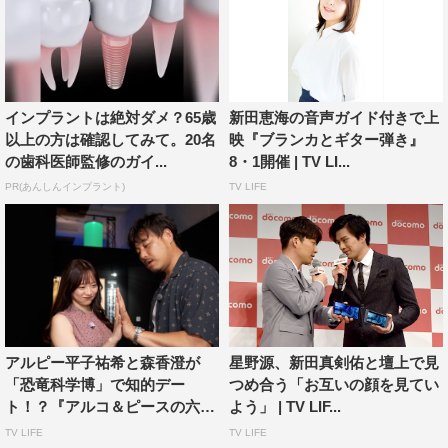
インプラントは絶対ダメ？65歳
新田恵海の音声ガイド付きで上
以上の方は確認してみて。20名
映『ブランカとギター弾き』
の歯科医師監修のガイ...
8・1開催 | TV LI...
PR(あんしんインプラント)
TV LIFE
アルピー平子祐希と森香澄が
星野源、新田真剣佑と壇上で見
「恐竜科学博」で知的デー
つめ合う「お互いの顔を見てい
ト！？『アルコ＆ピースの六本
よう」 | TV LIF...
木...
TV LIFE
TV LIFE