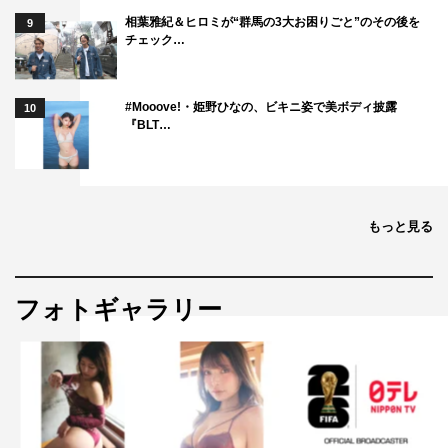
相葉雅紀＆ヒロミが“群馬の3大お困りごと”のその後を
9
チェック…
#Mooove!・姫野ひなの、ビキニ姿で美ボディ披露
10
『BLT…
浅野忠信
神木隆之介
もっと見る
フォトギャラリー