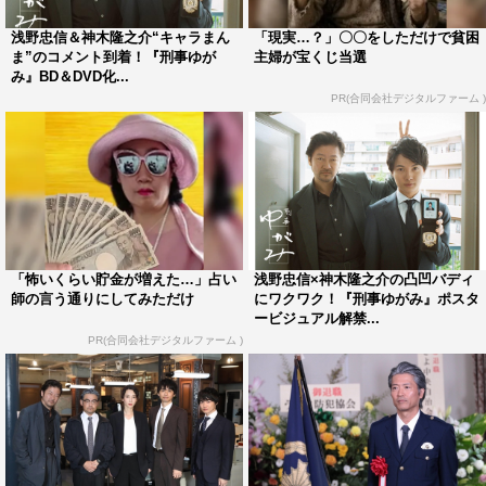
に近い男性なので、どんなふうに等身大で演じていける
浅野忠信＆神木隆之介“キャラまん
「現実…？」〇〇をしただけで貧困
か、今からとても楽しみです。監督やプロデューサーと話
ま”のコメント到着！『刑事ゆが
主婦が宝くじ当選
み』BD＆DVD化...
をして、何でも挑戦していい環境を用意して下さっている
PR(合同会社デジタルファーム )
と感じたので、この作品で今までにないさまざまなことを
試してみたいです」
◇初共演の浅野忠信さんについて
「しっかりとお芝居でご一緒するのは初めてなので本当に
うれしい気持ちでいっぱいです。以前、道ばたで偶然声を
「怖いくらい貯金が増えた…」占い
浅野忠信×神木隆之介の凸凹バディ
かけていただいたことがあって、とても気さくで優しい方
師の言う通りにしてみただけ
にワクワク！『刑事ゆがみ』ポスタ
だと思いました。カフェが好きだとおっしゃっていたの
ービジュアル解禁...
で、そんなお話しもできるかな・・・と今から楽しみで
PR(合同会社デジタルファーム )
す」
◇羽生をどのように演じていきたいか
「年齢とか関係なく、遠慮せず弓神に突っ込み、たまに突
っ込まれるというおもしろい2人になればいいなと思いま