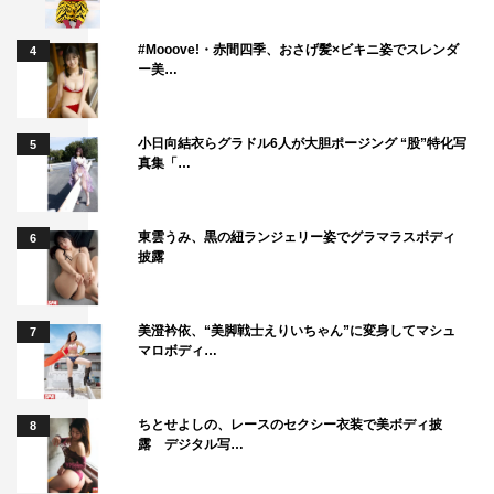
ー！』）
藤井清美（映画「るろうに剣心」シリーズ、『恋愛時代』
#Mooove!・赤間四季、おさげ髪×ビキニ姿でスレンダ
4
ー美…
『ウツボカズラの夢』）
プロデュース：
藤野良太（『好きな人がいること』『恋仲』『水球ヤンキ
小日向結衣らグラドル6人が大胆ポージング “股”特化写
5
真集「…
ース』）
高田雄貴（『Chef～三ツ星の給食～』『OUR
HOUSE』）
東雲うみ、黒の紐ランジェリー姿でグラマラスボディ
6
披露
演出：
西谷弘（『昼顔～平日午後3時の恋人たち～』『ガリレ
オ』『任侠ヘルパー』）
美澄衿依、“美脚戦士えりいちゃん”に変身してマシュ
7
マロボディ…
加藤裕将（『最高の離婚』『問題のあるレストラン』『ラ
スト・フレンズ』）
宮木正悟（『水球ヤンキース』『残念な夫。』『失恋ショ
ちとせよしの、レースのセクシー衣装で美ボディ披
8
露 デジタル写…
コラティエ』）
制作：フジテレビ