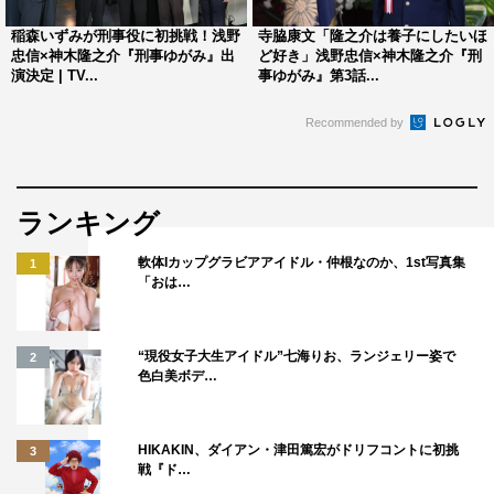
す」
稲森いずみが刑事役に初挑戦！浅野
寺脇康文「隆之介は養子にしたいほ
忠信×神木隆之介『刑事ゆがみ』出
ど好き」浅野忠信×神木隆之介『刑
木曜劇場『刑事ゆがみ』
演決定 | TV...
事ゆがみ』第3話...
フジテレビ系
Recommended by
2017年10月スタート
毎週（木）午後10時～10時54分
＜出演者＞
ランキング
浅野忠信、神木隆之介 他
軟体Iカップグラビアアイドル・仲根なのか、1st写真集
1
「おは…
＜スタッフ＞
原作：井浦秀夫「刑事ゆがみ」（小学館「ビッグコミック
オリジナル」連載中）
“現役女子大生アイドル”七海りお、ランジェリー姿で
2
色白美ボデ…
脚本：
倉光泰子（『ラヴソング』『突然ですが、明日結婚しま
す』）
HIKAKIN、ダイアン・津田篤宏がドリフコントに初挑
3
戦『ド…
大北はるか（『好きな人がいること』『テディ・ゴ