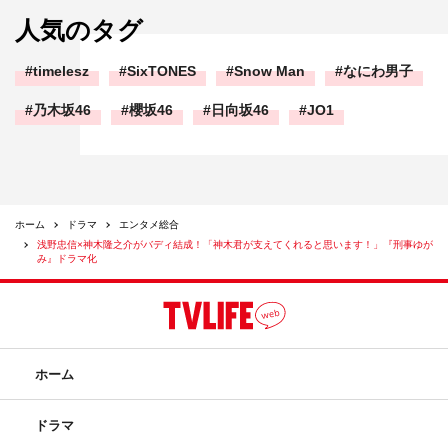
人気のタグ
timelesz
SixTONES
Snow Man
なにわ男子
乃木坂46
櫻坂46
日向坂46
JO1
ホーム
ドラマ
エンタメ総合
浅野忠信×神木隆之介がバディ結成！「神木君が支えてくれると思います！」『刑事ゆが
み』ドラマ化
ホーム
ドラマ