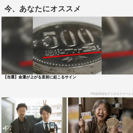
＜コメント＞
今、あなたにオススメ
■浅野忠信
◇出演が決まった時の感想
「ラッキー！と思いました！」
◇主人公・弓神をどのように演じていきたいか
「共演者に頼って演じていこうと思います！」
◇初共演の神木隆之介さんについて
「神木君が僕を支えてくれると思います！」
【当選】金運が上がる直前に起こるサイン
◇ご自身の見どころを含め、視聴者にメッセージ
「一人では何もできない中年刑事を思う存分楽しみたいと
PR(合同会社デジタルファーム )
思います！皆様のおかげです！」
■神木隆之介
◇出演が決まった時の感想
「今回演じさせていただく羽生は、25歳という自分の年齢