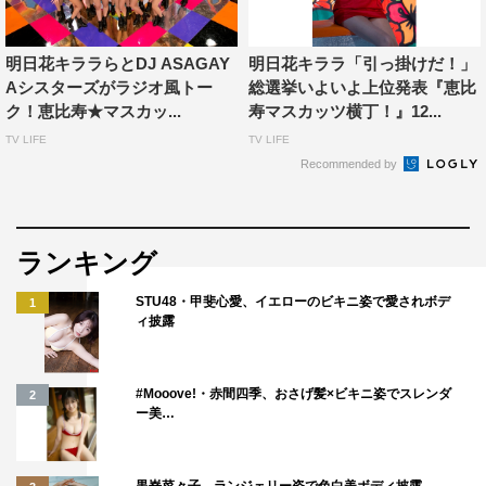
明日花キララらとDJ ASAGAY
明日花キララ「引っ掛けだ！」
Aシスターズがラジオ風トー
総選挙いよいよ上位発表『恵比
ク！恵比寿★マスカッ...
寿マスカッツ横丁！』12...
TV LIFE
TV LIFE
恵比寿マスカッツ
明日花キララ
Recommended by
ランキング
STU48・甲斐心愛、イエローのビキニ姿で愛されボデ
1
ィ披露
#Mooove!・赤間四季、おさげ髪×ビキニ姿でスレンダ
2
ー美…
黒嵜菜々子、ランジェリー姿で色白美ボディ披露