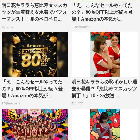
明日花キララら恵比寿★マスカ
「え、こんなセールやってた
＜収録楽曲＞
ッツが生着替え＆水着でパフォ
の？」80％OFF以上が続々登
1．ASKA金（※アスカマネー）作詞 漢 a.k.a. GAMI／作曲
ーマンス！「夏のペロペロ...
場！Amazonの本気が...
DJ BAKU
TV LIFE
PR(Amazon)
2．A-ZABU（※アザブ）作詞 シュガーandソルト／作曲
DJ BAKU
3．ASKA金＜Instrumental＞作詞 漢 a.k.a. GAMI／作曲 DJ
BAKU
4．A-ZABU＜Instrumental＞作詞 シュガーandソルト／作
曲 DJ BAKU
「え、こんなセールやってた
明日花キララらの恥ずかしい過
の？」80％OFF以上が続々登
去を暴露!?『恵比寿マスカッツ
発売元：EBISU MUSCATS PROJECT
場！Amazonの本気が...
横丁！』10・25放送...
販売元：ポニーキャニオン
PR(Amazon)
TV LIFE
「恵比寿★マスカッツ」公式HP：https://www.ebisu-
muscats.com/
©EBISU★MUSCATS PROJECT