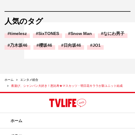
人気のタグ
timelesz
SixTONES
Snow Man
なにわ男子
乃木坂46
櫻坂46
日向坂46
JO1
ホーム
エンタメ総合
夜遊び、シャンパン大好き！恵比寿★マスカッツ・明日花キララが新ユニット結成
ホーム