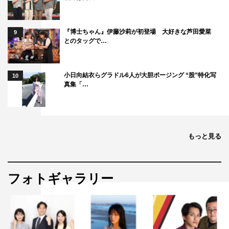
『博士ちゃん』伊藤沙莉が初登場 大好きな芦田愛菜
9
とのタッグで…
小日向結衣らグラドル6人が大胆ポージング “股”特化写
10
真集「…
もっと見る
フォトギャラリー