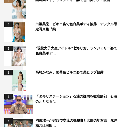
3
白濱美兎、ビキニ姿で色白美ボディ披露 デジタル限
4
定写真集『純…
“現役女子大生アイドル”七海りお、ランジェリー姿で
5
色白美ボデ…
高崎かなみ、葡萄色ビキニ姿で美ヒップ披露
6
『タモリステーション』石油の疑問を徹底解剖 石油
7
の元となる“…
岡田准一がSNSで交流の梶裕貴と念願の初対面 永尾
8
柚乃は岡田…