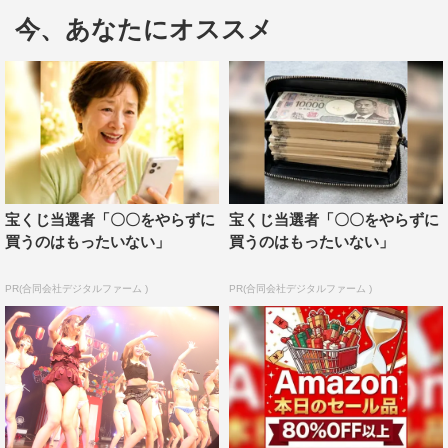
今、あなたにオススメ
CD封入特典には『CHAMPAGNE KING』＜明日花キラ
ラ withゲッスーブー＞の生写真×1枚（15種のうち、1枚を
ランダム封入）、さらに、数量限定の初回製造分のみ
に“明日花キララの生シャンパンティー”（セクシー下着）
が封入される。
楽曲とパフォーマンスは、8月19日（土）開催のライブ
「夏のペロペロ祭り2017～山根も浴衣に着替えたら？～in
宝くじ当選者「〇〇をやらずに
宝くじ当選者「〇〇をやらずに
Zepp Tokyo」で初披露される予定。ライブ会場限定でCD
買うのはもったいない」
買うのはもったいない」
の先行販売も実施される。ライブのチケットやCDに関す
PR(合同会社デジタルファーム )
PR(合同会社デジタルファーム )
る情報は、公式サイトをチェック。
「CHAMPAGNE KING＜明日花キララ with ゲッスーブー
＞」
9月6日（水）発売／8月18日（金）より先行配信開始
価格：￥1,852（本体）＋税