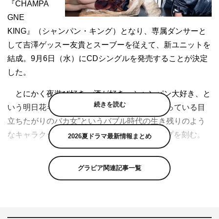
『CHAMPA
GNE
KING』（シャンパン・キング）となり、専属ダンサーと
して吉澤ゲッスー友貴とスーブーを従えて、新ユニットを
結成。9月6日（水）にCDシングルを発売することが決定
した。
とにかく夜遊び好き、酒が好き、シャンパン大好き、と
続きを読む
いう明日花キララの特性を生かし“金だけは持っている目
立ちたがりのバカ女”というバブル時代の生き残りのよう
なキャラクターが、“酒”や“金”をテーマにラップを刻む。
2026夏ドラマ最新情報まとめ
作詞には『フリースタイルダンジョン』（テレビ朝日）
グラビア関連記事一覧
でおなじみ、「9sari group」MC漢 a.k.a. GAMI、作曲には
HIPHOPユニット｢般若｣としてデビューし、解散後も精力
的な活動を続けるDJ BAKUが務め、本格的なラップ・ミ
ュージックが完成した。