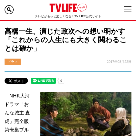
テレビがもっと楽しくなる！TV LIFE公式サイト
高橋一生、演じた政次への想い明かす
「これからの人生にも大きく関わるこ
とは確か」
ドラマ
2017年08月22日
NHK大河
ドラマ「お
んな城主 直
虎」完全版
第壱集ブル