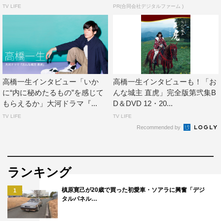
TV LIFE
PR(合同会社デジタルファーム )
「気賀」メイキング featuring ムロツヨシ
2分プレマップ 城主編
スペシャルムービー
・「おんな城主 直虎」城主ライブ編／「おんな城主 直
虎」城主女子会編
高橋一生インタビュー「いか
高橋一生インタビューも！「お
＜封入特典＞
に“内に秘めたるもの”を感じて
んな城主 直虎」完全版第弐集B
もらえるか」大河ドラマ『...
D＆DVD 12・20...
特製ブックレット
TV LIFE
TV LIFE
＜初回限定封入特典＞
Recommended by
ポストカードセット
※初回特典は数量限定により、在庫がなくなり次第終了
ランキング
発行：NHKエンタープライズ
販売元：ポニーキャニオン
槙原寛己が20歳で買った初愛車・ソアラに興奮「デジ
1
タルパネル…
©2017 NHK