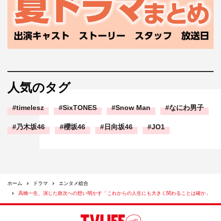
人気のタグ
timelesz
SixTONES
Snow Man
なにわ男子
乃木坂46
櫻坂46
日向坂46
JO1
ホーム
ドラマ
エンタメ総合
高橋一生、演じた政次への想い明かす「これからの人生にも大きく関わることは確か」