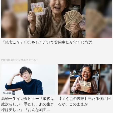
直虎の花が咲く！タイトル映像ができるまで
＜封入特典＞
特製ブックレット
＜初回限定封入特典＞
オリジナルポストカードスタンド＆ポストカードセット
「現実…？」〇〇をしただけで貧困主婦が宝くじ当選
※初回特典は数量限定により、在庫がなくなり次第終了
「おんな城主 直虎」完全版 第弐集 ブルーレイBOX＆
PR(合同会社デジタルファーム )
DVD-BOX
12月20日（水）発売
＜ブルーレイ／DVD＞
価格：各￥21,500＋税
収録時間：各本編845分＋特典映像（分数未定）
高橋一生インタビュー「最後は
【宝くじの裏技】当たる側に回
政次らしい一手だし、あの生き
るか、このままか
＜特典映像（予定）＞
様は美しい」『おんな城主...
高橋一生インタビュー