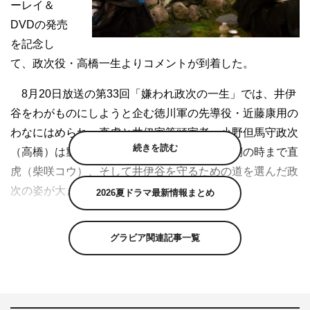
ーレイ＆
DVDの発売
を記念し
て、政次役・高橋一生よりコメントが到着した。
8月20日放送の第33回「嫌われ政次の一生」では、井伊
谷をわがものにしようと企む徳川軍の先導役・近藤康用の
わなにはめられ、直虎と井伊家筆頭家老・小野但馬守政次
続きを読む
（高橋）は窮地に立たされる展開に。その最期の時まで直
虎（柴咲コウ）、そして井伊谷を守るための道を選んだ政
次の姿が大きな反響を呼んだ。
2026夏ドラマ最新情報まとめ
＜小野但馬守政次役・高橋一生コメント＞
グラビア関連記事一覧
小野但馬守政次という人間を一年近く生きさせていただけ
た経験が、自分のこれからの人生にも大きく関わることは
確かで、それだけ政次が自分で在って、自分が政次で在っ
た感覚は、きっと撮影していた期間の長さではなく、政次