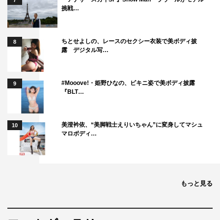
7
挑戦…
ちとせよしの、レースのセクシー衣装で美ボディ披
8
露 デジタル写…
#Mooove!・姫野ひなの、ビキニ姿で美ボディ披露
9
『BLT…
美澄衿依、“美脚戦士えりいちゃん”に変身してマシュ
10
マロボディ…
もっと見る