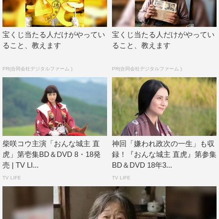
好評発売中
ブルーレイ／DVD
宝くじ当たる人だけがやってい
宝くじ当たる人だけがやってい
価格：各￥12,900＋税
ること、教えます
ること、教えます
収録時間：各本編547分＋特典映像61分
PR(合同会社デジタルファーム )
PR(合同会社デジタルファーム )
＜特典映像＞
出演者インタビュー（柴咲コウ／三浦春馬／高橋一生）
直虎スペシャルトーク ロングバージョン
・柴咲コウ×貫地谷しほり×山口紗弥加／三浦春馬×高橋一
生×ムロツヨシ
柴咲コウ主演「おんな城主 直
神回「嫌われ政次の一生」も収
スペシャルムービー
虎」第壱集BD＆DVD 8・18発
録！『おんな城主 直虎』第参集
・「おんな城主 直虎」ライブ編／「おんな城主 直虎」女
売 | TV LI...
BD＆DVD 18年3...
子会編
TV LIFE
TV LIFE
2分プレマップ
3分PR
ノンクレジットタイトルバック