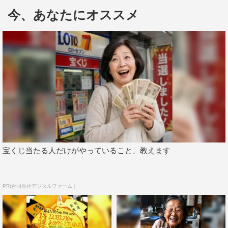
今、あなたにオススメ
を作り上げてくれた『直虎』のスタッフさん、監督、プロ
デューサー、脚本家、そして共演者の方たちの思いのお陰
だったと強く思います。
心から、政次と皆さんに感謝しています。
皆さんで作り上げた政次に、これからも僕は助けられてい
くだろうと思います。
史実は史実ですが、史実がすべて真実と云えるのか、僕に
は疑問です。作り話では心が動かないわけではない、と僕
は思います。
心が動いたことが本当であって、真実だと思います。
宝くじ当たる人だけがやっていること、教えます
どうか政次の一生を、確かに共に生きた直虎や直親、井伊
谷の人々の人生を、このDVDを手に取って、じっくりと
感じていただければと思います。
PR(合同会社デジタルファーム )
「おんな城主 直虎」完全版 第壱集 ブルーレイBOX＆
DVD-BOX