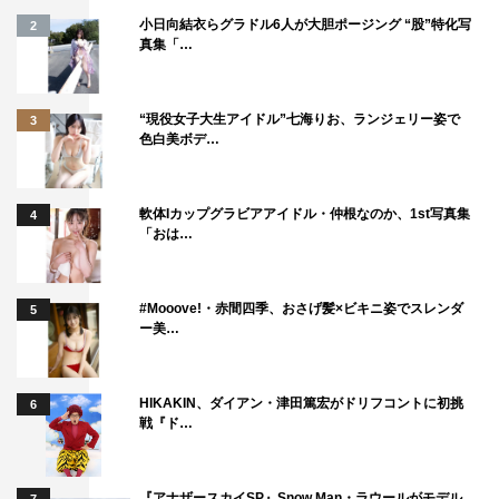
「おんな城主 直虎」ブルーレイ＆DVD特設サイト：
小日向結衣らグラドル6人が大胆ポージング “股”特化写
2
真集「…
https://naotora.ponycanyon.co.jp/
“現役女子大生アイドル”七海りお、ランジェリー姿で
3
色白美ボデ…
軟体Iカップグラビアアイドル・仲根なのか、1st写真集
4
「おは…
柴咲コウ
高橋一生
#Mooove!・赤間四季、おさげ髪×ビキニ姿でスレンダ
5
ー美…
HIKAKIN、ダイアン・津田篤宏がドリフコントに初挑
6
戦『ド…
『アナザースカイSP』Snow Man・ラウールがモデル