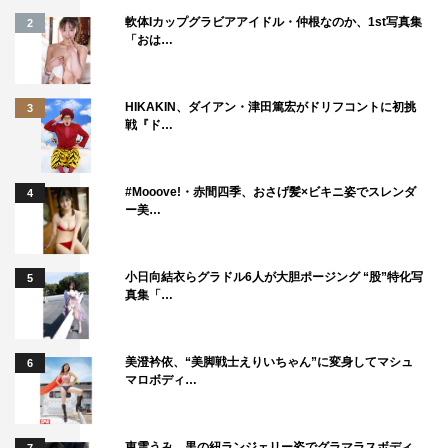
キしたりホッとしたりズッコケたりしてください。ツムた
軟体Iカップグラビアアイドル・仲根なのか、1st写真集
2
「おは…
ちがいかに大変な思いをしているか、ご理解いただけると
思います（笑）
HIKAKIN、ダイアン・津田篤宏がドリフコントに初挑
3
『ディズニー ツムツム』DVD
戦『ド…
8月23日（水）発売
価格：2,800円＋税
#Mooove!・赤間四季、おさげ髪×ビキニ姿でスレンダ
4
ー美…
公式サイト：
http://www.disney.co.jp/studio/animation/1424.html
小日向結衣らグラドル6人が大胆ポージング “股”特化写
5
©2017 Disney
真集「…
美澄衿依、“美脚戦士えりいちゃん”に変身してマシュ
6
マロボディ…
東雲うみ、黒の紐ランジェリー姿でグラマラスボディ