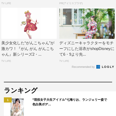
◆音楽へのこだわり
TV LIFE
PR(アイリスプラザ)
「かわいいツムにかわいいストーリー展開を用意しても意
外性がない」のと同じで、いかにも使われそうなほんわか
系の曲だったりオーケストラ風の音楽を持って来ても「ま
んま」すぎます。こんなかわいいツムなのに、音楽がエレ
クトリカルなテクノだったり、ギンギンなギターロックだ
美少女化した“がんこちゃん”が
ディズニーキャラクターをモチ
ったりするから楽しいのです。キーワードは「意外性」。
激カワ！『がん がん がんこち
ーフにした浴衣がshopDisneyに
ゃん』新シリーズ2・...
て6・9より先...
これに尽きます。
TV LIFE
TV LIFE
◆ファンへのメッセージ
Recommended by
ツムたちが好奇心の赴くままにいろんなところに足を踏み
入れ、予想外の体験をしまくります。ポップコーンまみれ
ランキング
になったり、幽霊屋敷に迷い込んだり、チョコのコーティ
ングをされたり、大気圏を脱出したり、ホタルとパレード
“現役女子大生アイドル”七海りお、ランジェリー姿で
1
色白美ボデ…
をしたり。おまけにカレーまで作っちゃいます。そんなハ
チャメチャ体験を連続して見ていただき、笑ったりドキド