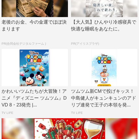
ーにしても見終わった時の印象は「かわいい～♪」になり
ます。なので、ストーリーまでほんわか・かわいいものに
してしまうと意外性のないものになってしまいます。だか
老後のお金、今の金運でほぼ決
【大人気】ひんやり冷感寝具で
ら、ド派手なアクションや驚きの展開を必ず盛り込むよう
まります
快適な睡眠をあなたに。
にしました。そして、共通のテーマは「ツムたちの好奇心
PR(合同会社デジタルファーム )
PR(アイリスプラザ)
が暴走し、とんでもない目に遭う」ということです。その
果てに「今回は最後にズッコケるのかな？それとも結果オ
ーライかな？」というオチを予想しながら見てもらえるス
トーリー展開を心がけてます。
◆エピソード「ツムツム寿司」のこだわりや見どころ
かわいいツムたちが大冒険！ア
ツムツム新CMで投げキッス！
ニメ『ディズニー ツムツム』D
中島健人がキュンキュンのアド
日本で生まれた「ツムツム」を題材に、日本で作っている
VD 8・23発売 |...
リブ連発で王子の本領を発...
アニメーションですから日本っぽいテーマを選びました。
TV LIFE
TV LIFE
でも、それは全世界の人々が知っている日本っぽさでなけ
ればなりません。そこで白羽の矢を立てたのが「回転寿
司」というテーマでした。ツムたちがお寿司に扮している