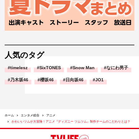
人気のタグ
timelesz
SixTONES
Snow Man
なにわ男子
乃木坂46
櫻坂46
日向坂46
JO1
ホーム
エンタメ総合
アニメ
かわいいツムが大冒険！アニメ『ディズニー ツムツム』制作チームのこだわりとは？