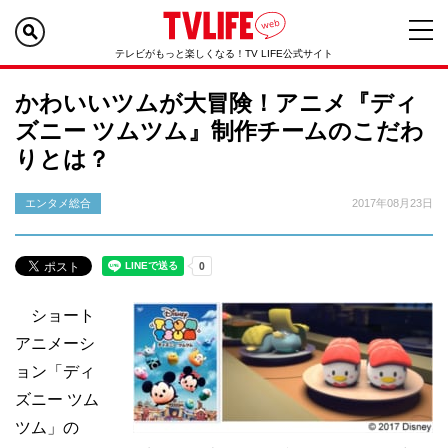
テレビがもっと楽しくなる！TV LIFE公式サイト
かわいいツムが大冒険！アニメ『ディ
ズニー ツムツム』制作チームのこだわ
りとは？
エンタメ総合
2017年08月23日
ショート
アニメーシ
ョン「ディ
ズニー ツム
ツム」の