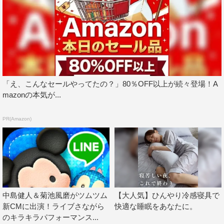
の、かわいいでしょ！（笑）ちなみに、たぶん海苔以外は
本物の食材を使っていないイメージです。玉子はスポンジ
ですし、まぐろはクッション。イクラはプラスティックで
す。食べ物で遊んでいるという印象を与えたくなかったか
らこそのこだわりです。こだわりと言えば、エビの殻のダ
ンスは獅子舞ですし、ミッキーツムが叩くのは和太鼓で
「え、こんなセールやってたの？」80％OFF以上が続々登場！A
す。スティッチツムやティガーツムがエビの上ではしゃぐ
mazonの本気が...
のは出初式（でぞめしき）。お寿司以外にもいっぱい
「和」を取り入れてます。
PR(Amazon)
奇抜な絵とスピーディーな暴走に気を取られ、隠れミッキ
ーを見つけるのに苦労するエピソードだと思いますが、ヒ
ントを差し上げましょう！一つ目は中盤でスティッチツム
がエビの上で遊んでいるあたり。二つ目はベルトコンベア
ーがスピードアップし、ミッキーツムがコース外へと飛ば
中島健人＆菊池風磨がツムツム
【大人気】ひんやり冷感寝具で
されるあたりです。
新CMに出演！ライブさながら
快適な睡眠をあなたに。
のキラキラパフォーマンス...