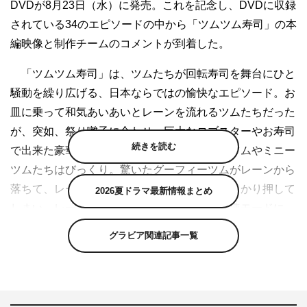
DVDが8月23日（水）に発売。これを記念し、DVDに収録
されている34のエピソードの中から「ツムツム寿司」の本
編映像と制作チームのコメントが到着した。
「ツムツム寿司」は、ツムたちが回転寿司を舞台にひと
騒動を繰り広げる、日本ならではの愉快なエピソード。お
皿に乗って和気あいあいとレーンを流れるツムたちだった
が、突如、祭り囃子に合わせ、巨大なロブスターやお寿司
続きを読む
で出来た豪華絢爛な山車が出現し、ミッキーツムやミニー
ツムたちはびっくり。驚いたグーフィーツムがレーンから
落ちて、レーンの速度調整をするレバーをうっかり押して
2026夏ドラマ最新情報まとめ
しまい、レーンはまるでカーレース張りの高速モードに。
果たして、ツムたちの運命は…？
グラビア関連記事一覧