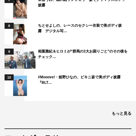
7
ディズニー
披露
ちとせよしの、レースのセクシー衣装で美ボディ披
8
露 デジタル写…
相葉雅紀＆ヒロミが“群馬の3大お困りごと”のその後を
9
チェック…
#Mooove!・姫野ひなの、ビキニ姿で美ボディ披露
10
『BLT…
もっと見る