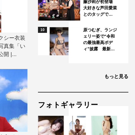
藤沙莉が初登場
大好きな芦田愛菜
とのタッグで…
原つむぎ、ランジ
10
ェリー姿で“令和
クシー衣装
の最強最高ボデ
写真集「い
ィ”披露 最新…
|...
もっと見る
フォトギャラリー