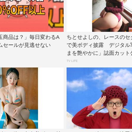
玉商品は？」毎日変わるA
ちとせよしの、レースのセ
イムセールが見逃せない
で美ボディ披露 デジタル
まを艶やかに」誌面カット公開 
TV LIFE