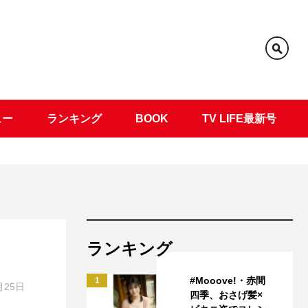
ュー
ランキング
BOOK
TV LIFE最新号
ランキング
#Mooove!・赤間
1
月25日
四季、おさげ髪×