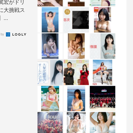
田篤宏がドリ
に大挑戦ス
..
 by