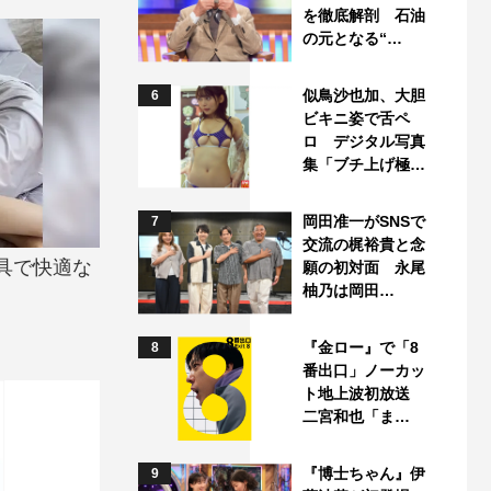
を徹底解剖 石油
の元となる“…
似鳥沙也加、大胆
6
ビキニ姿で舌ペ
ロ デジタル写真
集「ブチ上げ極…
岡田准一がSNSで
7
交流の梶裕貴と念
具で快適な
願の初対面 永尾
柚乃は岡田…
『金ロー』で「8
8
番出口」ノーカッ
ト地上波初放送
二宮和也「ま…
『博士ちゃん』伊
9