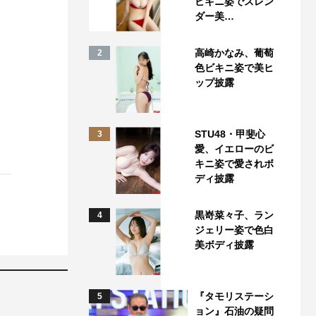
ビキニ姿でスレン
ダー美…
高崎かなみ、葡萄
2
色ビキニ姿で美ヒ
ップ披露
STU48・甲斐心
3
愛、イエローのビ
キニ姿で愛されボ
ディ披露
黒嵜菜々子、ラン
4
ジェリー姿で色白
美ボディ披露
『タモリステーシ
5
ョン』石油の疑問