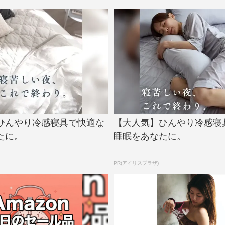
ひんやり冷感寝具で快適な
【大人気】ひんやり冷感寝
たに。
睡眠をあなたに。
PR(アイリスプラザ)