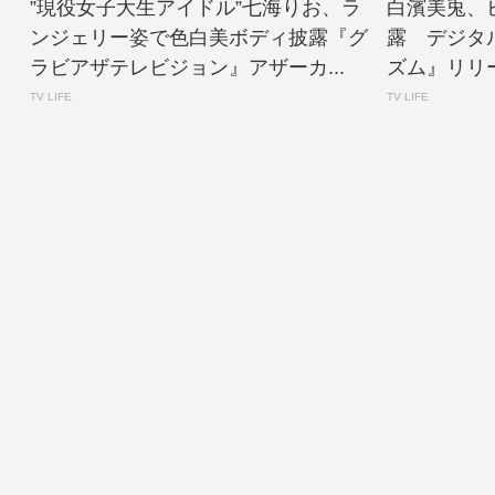
”現役女子大生アイドル”七海りお、ラ
白濱美兎、
ンジェリー姿で色白美ボディ披露『グ
露 デジタ
ラビアザテレビジョン』アザーカ...
ズム』リリース 
TV LIFE
TV LIFE