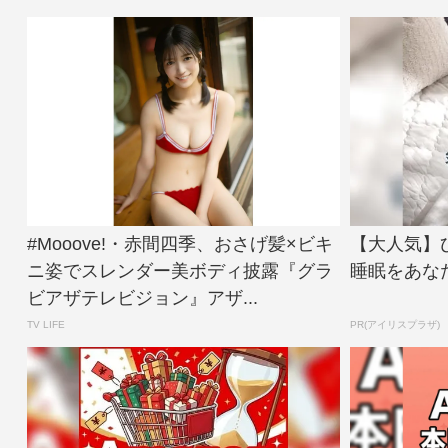
#Mooove!・赤間四季、おさげ髪×ビキ
【大人気】
ニ姿でスレンダー美ボディ披露『グラ
睡眠をあな
ビアザテレビジョン』アザ...
TV LIFE
PR(アイリスプラザ)