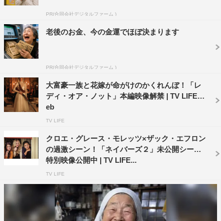
＜ストーリー＞
PR(合同会社デジタルファーム )
2015年10月21日、オーストラリアのアデレード沖。突然
襲ってきた高波に呑まれ、クルーザー が転覆。「シャー
老後のお金、今の金運でほぼ決まります
ク・ケージ・ダイビング」を楽しんでいた観光客たちは、
海に投げ出されてしまう。その中に、エクストリームゲー
PR(合同会社デジタルファーム )
ム番組のオーディション・テープを撮影するためツアーに
参加していた3人のアメリカ人、ジョシュ、メーガン、ジ
大富豪一族と花嫁が命がけのかくれんぼ！「レ
ディ・オア・ノット」本編映像解禁 | TV LIFE w
ェフがいた。救助隊は現れず、漂流者たちは次々とサメの
eb
餌食になってゆく。スリリングなアドベンチャー・ツアー
TV LIFE
は、生死を賭けたサバイバルに姿を変えた。その模様を、
クロエ・グレース・モレッツ×ザック・エフロン
小型水中カメラで記録するジョシュ。やがて夜になり、3
の過激シーン！「ネイバーズ２」未公開シーン
人は救命イカダを発見。これで助かったかと思われたが、
特別映像公開中 | TV LIFE...
真の恐怖は始まったばかりだった…。
TV LIFE
キャスト：ジョエル・ホーガン（野島健児）、ミーガン・
ペータ・ヒル（安國愛菜）、ジョシュ・ポソフ（内田岳
志）