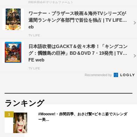
PR(合同会社デジタルファーム )
マットと5人の仲間たち。10カ月前の事故で片目を失った
マットは、超小型カメラを内蔵した義眼を装着していた。
ワーナー・ブラザース映画＆海外TVシリーズが
週間ランキング各部門で首位を独占 | TV LIFE w
それでバカンスの模様を記録し、サプライズ・ビデオを作
eb
ろうというのだ。だがその夜、近くの山に飛行物体が落
TV LIFE
下。現場に向かったマットは不思議な隕石を回収するが、
日本語吹替はGACKT＆佐々木希！「キングコン
それを機に想像を超えた現象が彼らを襲いはじめる。携帯
グ：髑髏島の巨神」BD＆DVD 7・19発売 | TV LI
の画面に映る奇怪なマーク、夜の森を動き回る謎の生物。
FE web
異変は彼らが逃げ込んだ山荘にも襲いかかり、やがて次々
TV LIFE
に姿を消してゆく仲間たち。そのすべてを記録し続けてゆ
Recommended by
く、マットの義眼カメラ。この恐怖に終わりはあるのか？
そして、隕石に秘められた驚愕の謎とは？
ランキング
キャスト：マチュー・ラザ
監督・製作・脚本・編集：マチュー・ラザ
#Mooove!・赤間四季、おさげ髪×ビキニ姿でスレンダ
1
ー美…
VFX：ロデオFX
発売・販売元：ワーナー・ブラザース ホームエンターテ