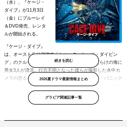
（水）、『ケージ・
ダイブ』が11月3日
（金）にブルーレイ
＆DVD発売、レンタ
ルが開始される。
『ケージ・ダイブ』
は、オーストラリア沖で「シャーク・ケージ・ダイビン
続きを読む
グ」のクルーザーが高波により転覆し、サメだらけの海に
男女3人が漂流。行方不明となった彼らが撮影した水中カ
メラの恐るべき映像が映し出される、シャーク・パニック
2026夏ドラマ最新情報まとめ
ムービー。ファウンド・フッテージという手法によるモキ
ュメンタリーとなっている。10月11日（水）にブルーレ
グラビア関連記事一覧
イ＆DVDの発売、レンタル、デジタル配信も開始され
る。
『グレースフィールド・インシデント』は、カナダの南西