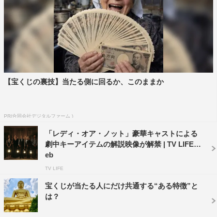
監督・脚本・製作・撮影：ジェラルド・ラシオナト
発売・販売元：ワーナー・ブラザース ホームエンターテ
イメント
©2016 Just One More Productions Pty Ltd All rights
reserved.
【宝くじの裏技】当たる側に回るか、このままか
『グレース・フィールド』
11月3日（金）ブルーレイ＆DVDリリース／デジタル配信
PR(合同会社デジタルファーム )
開始
「レディ・オア・ノット」豪華キャストによる
劇中キーアイテムの解説映像が解禁 | TV LIFE w
ブルーレイ＆DVD セット（2枚組）3,990円＋税
eb
ブルーレイ、DVD レンタル・デジタル配信
TV LIFE
本編：85分
宝くじが当たる人にだけ共通する“ある特徴”と
は？
＜ストーリー＞
カナダの山岳地帯、グレースフィールドの山荘に出かけた