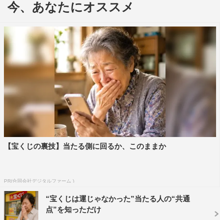
今、あなたにオススメ
部、グレースフィールドで起きた謎の行方不明事件の現場
に残された義眼カメラが捉えていた衝撃的な映像による
SFホラームービー。『ライラの冒険/黄金の羅針盤』でア
カデミー賞・英国アカデミー賞の視覚効果賞を受賞し、
「ゲーム・オブ・スローンズ」のVFX制作においてもエミ
ー賞視覚効果賞を3度も受賞したVFX集団が手がけてい
る。11月3日（金）にブルーレイ＆DVDの発売、レンタ
ル、デジタル配信も開始される。
『ケージ・ダイブ』
10月11日（水）ブルーレイ＆DVDリリース／デジタル配
【宝くじの裏技】当たる側に回るか、このままか
信開始
ブルーレイ＆DVDセット（2枚組）3,990円＋税
PR(合同会社デジタルファーム )
ブルーレイ、DVDレンタル ・デジタル配信
“宝くじは運じゃなかった”当たる人の“共通
本編：81分
点”を知っただけ