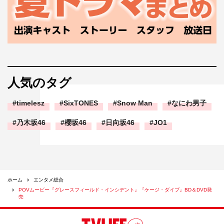
人気のタグ
timelesz
SixTONES
Snow Man
なにわ男子
乃木坂46
櫻坂46
日向坂46
JO1
ホーム
エンタメ総合
POVムービー『グレースフィールド・インシデント』『ケージ・ダイブ』BD＆DVD発
売