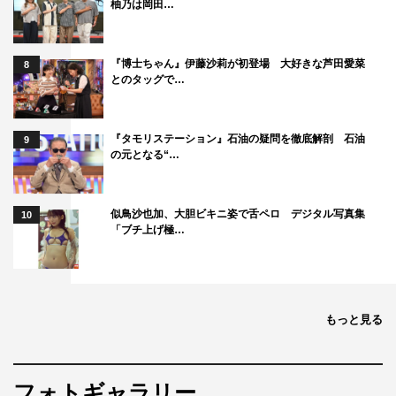
柚乃は岡田…
『博士ちゃん』伊藤沙莉が初登場 大好きな芦田愛菜
8
とのタッグで…
『タモリステーション』石油の疑問を徹底解剖 石油
9
の元となる“…
似鳥沙也加、大胆ビキニ姿で舌ペロ デジタル写真集
10
「ブチ上げ極…
もっと見る
フォトギャラリー