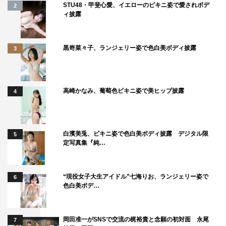
STU48・甲斐心愛、イエローのビキニ姿で愛されボデ
2
イメント
ィ披露
CMMV BY UNDISCLOSED LLC. ALL RIGHTS
RESERVED
黒嵜菜々子、ランジェリー姿で色白美ボディ披露
3
高崎かなみ、葡萄色ビキニ姿で美ヒップ披露
4
白濱美兎、ビキニ姿で色白美ボディ披露 デジタル限
5
定写真集『純…
“現役女子大生アイドル”七海りお、ランジェリー姿で
6
色白美ボデ…
岡田准一がSNSで交流の梶裕貴と念願の初対面 永尾
7