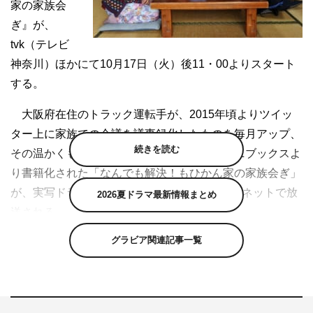
家の家族会
ぎ』が、
tvk（テレビ
神奈川）ほかにて10月17日（火）後11・00よりスタート
する。
大阪府在住のトラック運転手が、2015年頃よりツイッ
ター上に家族での会議を議事録化したものを毎月アップ、
続きを読む
その温かくも笑える議事録が話題となり、ワニブックスよ
り書籍化された「なんでも解決！もひかん家の家族会ぎ」
が、実写ドラマ化。ドラマは10月より全国6局ネットで放
2026夏ドラマ最新情報まとめ
送される。
グラビア関連記事一覧
主演の“もひかん“役は『仮面ライダー響鬼』『仮面ライ
ダー電王』の中村優一、ママ役は三倉佳奈が演じる。
『もひかん家の家族会ぎ』は、tvkほかにて10月17日
（火）後11・00よりスタート。全10話。