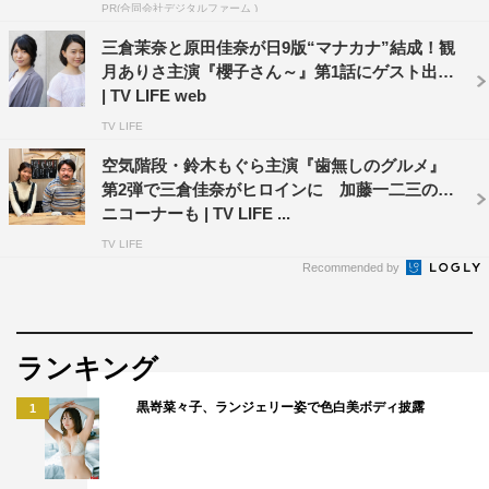
PR(合同会社デジタルファーム )
三倉茉奈と原田佳奈が日9版“マナカナ”結成！観
月ありさ主演『櫻子さん～』第1話にゲスト出演
| TV LIFE web
TV LIFE
空気階段・鈴木もぐら主演『歯無しのグルメ』
第2弾で三倉佳奈がヒロインに 加藤一二三のミ
ニコーナーも | TV LIFE ...
TV LIFE
Recommended by
ランキング
黒嵜菜々子、ランジェリー姿で色白美ボディ披露
1