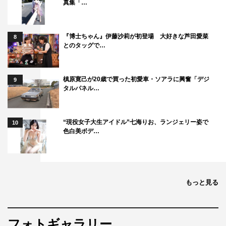
真集「…
『博士ちゃん』伊藤沙莉が初登場 大好きな芦田愛菜
8
とのタッグで…
槙原寛己が20歳で買った初愛車・ソアラに興奮「デジ
9
タルパネル…
“現役女子大生アイドル”七海りお、ランジェリー姿で
10
色白美ボデ…
もっと見る
フォトギャラリー