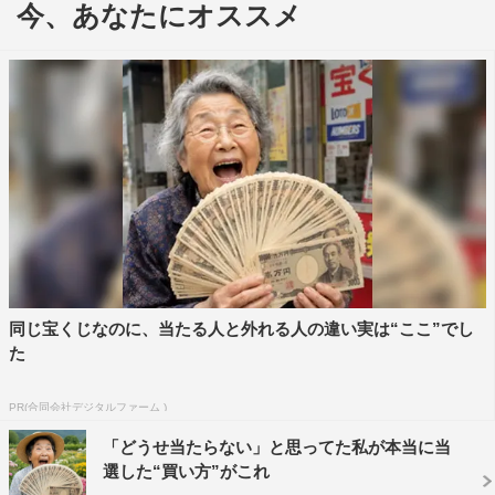
今、あなたにオススメ
『もひかん家の家族会ぎ』
tvkほか
10月17日スタート
毎週（火）後11・00～11・30
出演：中村優一、三倉佳奈、平尾菜々花、山川大遥、徳井
優 ほか
脚本：金杉弘子
監督：三原光尋
同じ宝くじなのに、当たる人と外れる人の違い実は“ここ”でし
公式HP：http://www.tvk-yokohama.com/mohikan/
た
公式ツイッター：@mohikandorama
PR(合同会社デジタルファーム )
＜放送スケジュール＞
「どうせ当たらない」と思ってた私が本当に当
tvk
選した“買い方”がこれ
10月17日～毎週（火）後11・00より放送