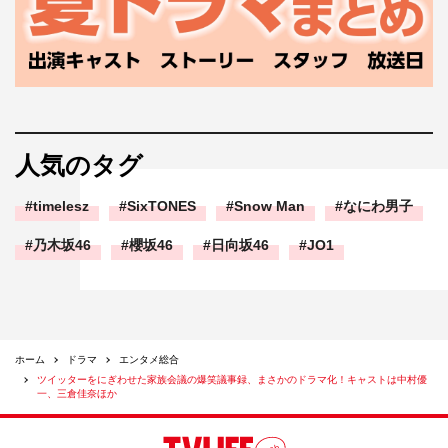
人気のタグ
timelesz
SixTONES
Snow Man
なにわ男子
乃木坂46
櫻坂46
日向坂46
JO1
ホーム
ドラマ
エンタメ総合
ツイッターをにぎわせた家族会議の爆笑議事録、まさかのドラマ化！キャストは中村優
一、三倉佳奈ほか