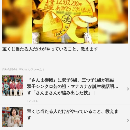
中村優一
宝くじ当たる人だけがやっていること、教えます
PR(合同会社デジタルファーム )
『さんま御殿』に双子6組、三つ子1組が集結
双子シンクロ芸の祖・マナカナが誕生秘話明か
す「さんまさんが編み出した技」 |...
TV LIFE
宝くじ当たる人だけがやっていること、教えま
す