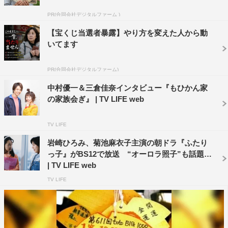
PR(合同会社デジタルファーム )
テレ玉
【宝くじ当選者暴露】やり方を変えた人から動
10月22日～毎週（日）深0・00より放送
いてます
チバテレ
PR(合同会社デジタルファーム)
10月19日～毎週（木）後11・00より放送
中村優一＆三倉佳奈インタビュー『もひかん家
三重テレビ
の家族会ぎ』 | TV LIFE web
10月19日～毎週（木）後10・45より放送
TV LIFE
KBS京都
岩崎ひろみ、菊池麻衣子主演の朝ドラ『ふたり
10月21日～毎週（土）後11・30より放送
っ子』がBS12で放送 “オーロラ照子”も話題に
| TV LIFE web
サンテレビ
TV LIFE
10月21日～毎週（土）後11・30より放送