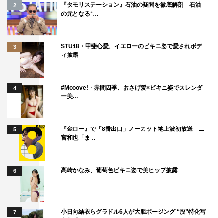
『タモリステーション』石油の疑問を徹底解剖 石油
2
の元となる“…
STU48・甲斐心愛、イエローのビキニ姿で愛されボデ
3
ィ披露
#Mooove!・赤間四季、おさげ髪×ビキニ姿でスレンダ
4
ー美…
『金ロー』で「8番出口」ノーカット地上波初放送 二
5
宮和也「ま…
高崎かなみ、葡萄色ビキニ姿で美ヒップ披露
6
小日向結衣らグラドル6人が大胆ポージング “股”特化写
7