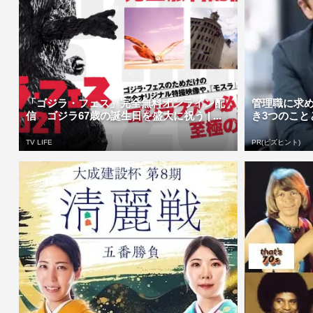
「ゴジラ・フェス」完全無料オンライン配
管理職に求め
信 ゴジラ67歳の誕生日を盛大に祝う | ...
き3つのこと
TV LIFE
PR(ビズヒント)