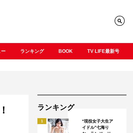
ュー
ランキング
BOOK
TV LIFE最新号
ランキング
！
“現役女子大生ア
1
イドル”七海り