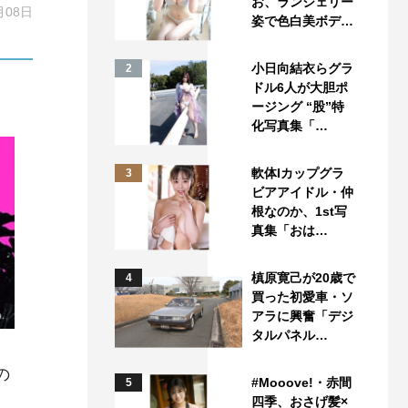
お、ランジェリー
月08日
姿で色白美ボデ…
小日向結衣らグラ
2
ドル6人が大胆ポ
ージング “股”特
化写真集「…
軟体Iカップグラ
3
ビアアイドル・仲
根なのか、1st写
真集「おは…
槙原寛己が20歳で
4
買った初愛車・ソ
アラに興奮「デジ
タルパネル…
の
#Mooove!・赤間
5
四季、おさげ髪×