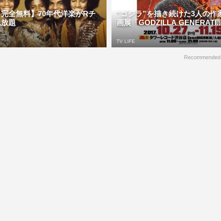
完全無料】70年代洋楽がRチ
“ゴジラ”を描き続けた3人の作
見放題
画展「GODZILLA GENERATI..
TV LIFE
Recommended