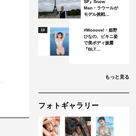
SP』Snow
Man・ラウールが
モデル挑戦…
#Mooove!・姫野
10
ひなの、ビキニ姿
で美ボディ披露
『BLT…
もっと見る
フォトギャラリー