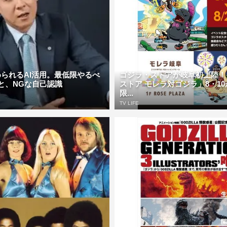
られるAI活用。最低限やるべ
ゴジラ・ストアが岐阜初上陸！
と、NGな自己認識
ストア モレラ対ゴジラ」8・1
限...
TV LIFE