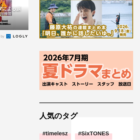
家による原
.
 by
人気のタグ
timelesz
SixTONES