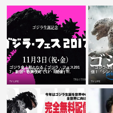
ゴジラ史上初となる「ゴジラ・フェス201
「ゴジラ-1.0
7」新宿・歌舞伎町で11・3開催 | T...
信！「シン・
TV LIFE
TV LIFE