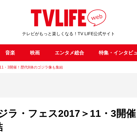
テレビがもっと楽しくなる！TV LIFE公式サイト
音楽
映画
エンタメ総合
特集・インタビ
11・3開催！歴代8体のゴジラ像も集結
ラ・フェス2017＞11・3開催
結