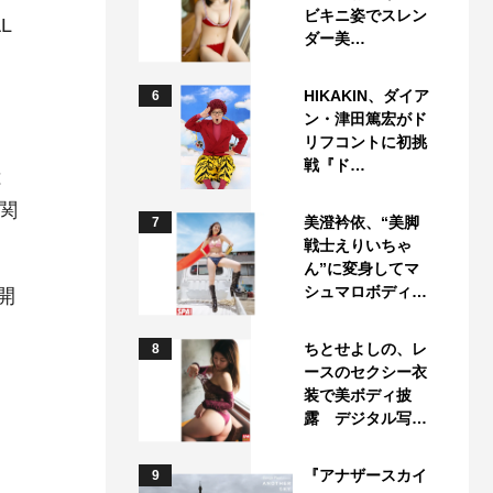
ビキニ姿でスレン
L
ダー美…
HIKAKIN、ダイア
6
ン・津田篤宏がド
リフコントに初挑
戦『ド…
は
関
美澄衿依、“美脚
7
戦士えりいちゃ
ん”に変身してマ
シュマロボディ…
開
ちとせよしの、レ
8
ースのセクシー衣
装で美ボディ披
露 デジタル写…
『アナザースカイ
9