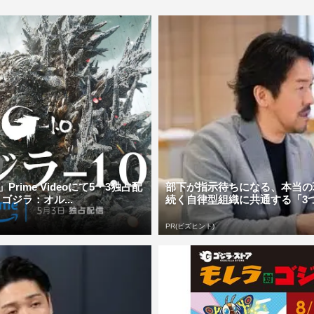
」Prime Videoにて5・3独占配
部下が指示待ちになる、本当の
ゴジラ：オル...
続く自律型組織に共通する「3
PR(ビズヒント)