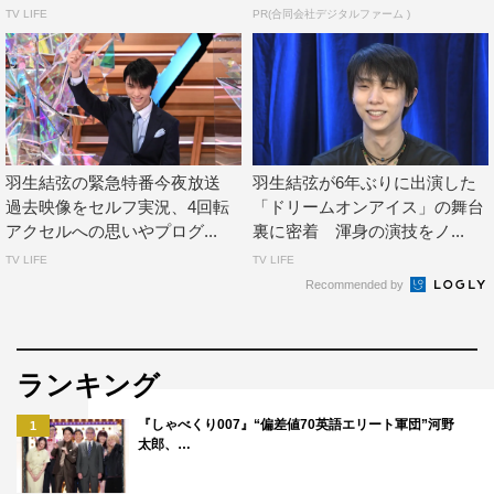
TV LIFE
PR(合同会社デジタルファーム )
羽生結弦の緊急特番今夜放送
羽生結弦が6年ぶりに出演した
過去映像をセルフ実況、4回転
「ドリームオンアイス」の舞台
アクセルへの思いやプログ...
裏に密着 渾身の演技をノ...
TV LIFE
TV LIFE
Recommended by
ランキング
『しゃべくり007』“偏差値70英語エリート軍団”河野
1
太郎、…