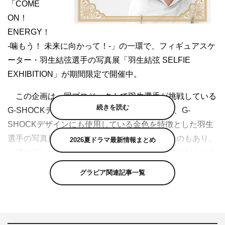
「COME
ON！
ENERGY！
-噛もう！ 未来に向かって！-」の一環で、フィギュアスケ
ーター・羽生結弦選手の写真展「羽生結弦 SELFIE
EXHIBITION」が期間限定で開催中。
この企画は、同プロジェクトで羽生選手が挑戦している
続きを読む
G-SHOCKデザインのプロデュース連動企画で、G-
SHOCKデザインにも使用している金色を特徴とした羽生
選手の写真展となる。中にはフレームつきのものもあり、
2026夏ドラマ最新情報まとめ
一緒にフレームに入ってツーショット感覚で楽しむことも
できる。
グラビア関連記事一覧
展示は、東武 池袋ラウンドワイドボードで10月22日
（日）までの期間限定となる。
「羽生結弦展」概要