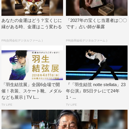
羽生結弦
あなたの金運はどう？宝くじに
「2027年の宝くじ当選者は〇〇
縁がある時、金運はこう変わる
です」占い師が暴露
PR(合同会社デジタルファーム )
PR(合同会社デジタルファーム )
「羽生結弦展」全国6会場で開
『「羽生結弦 notte stellata」23
催！衣装、スケート靴、メダル
年公演』BS日テレにて24年
なども展示 | TV L...
1・...
TV LIFE
TV LIFE