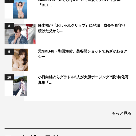
7
『BLT…
鈴木福が『おしゃれクリップ』に登場 成長を見守り
8
続けた父から…
元NMB48・和田海佑、美谷間ショットであざかわセク
9
シー
小日向結衣らグラドル6人が大胆ポージング “股”特化写
10
真集「…
もっと見る