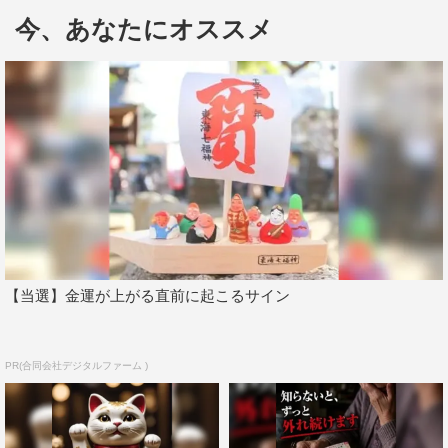
今、あなたにオススメ
展示会日程：10月16日（月）～22日（日）
展示場所：東武 池袋ラウンドワイドボード
羽生結弦デザインプロデュース「オリジナルG-SHOCKプ
レゼントキャンペーン」
応募期間 ：10月17日10：00～2018年3月31日23：59
賞品：羽生結弦プロデュース オリジナルG-SHOCK
当選者数：1,000名様
対象商品：キシリトールXアソートボトル（必須）、キシ
リトールシリーズ全品
【当選】金運が上がる直前に起こるサイン
キャンペーンサイト：https://xylitol20th.jp/campaign/
PR(合同会社デジタルファーム )