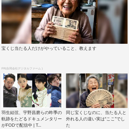
宝くじ当たる人だけがやっていること、教えます
PR(合同会社デジタルファーム )
羽生結弦、宇野昌磨らの昨季の
同じ宝くじなのに、当たる人と
軌跡をたどるドキュメンタリー
外れる人の違い実は“ここ”でし
がFODで配信中 | T...
た