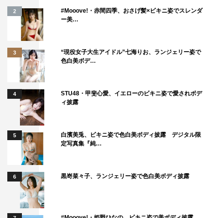
#Mooove!・赤間四季、おさげ髪×ビキニ姿でスレンダ
2
ー美…
“現役女子大生アイドル”七海りお、ランジェリー姿で
3
色白美ボデ…
STU48・甲斐心愛、イエローのビキニ姿で愛されボデ
4
ィ披露
白濱美兎、ビキニ姿で色白美ボディ披露 デジタル限
5
定写真集『純…
黒嵜菜々子、ランジェリー姿で色白美ボディ披露
6
#Mooove!・姫野ひなの、ビキニ姿で美ボディ披露