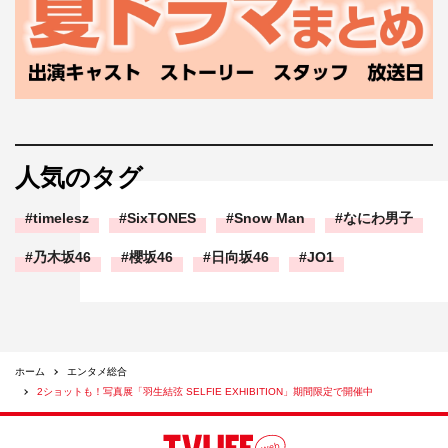
人気のタグ
timelesz
SixTONES
Snow Man
なにわ男子
乃木坂46
櫻坂46
日向坂46
JO1
ホーム
エンタメ総合
2ショットも！写真展「羽生結弦 SELFIE EXHIBITION」期間限定で開催中