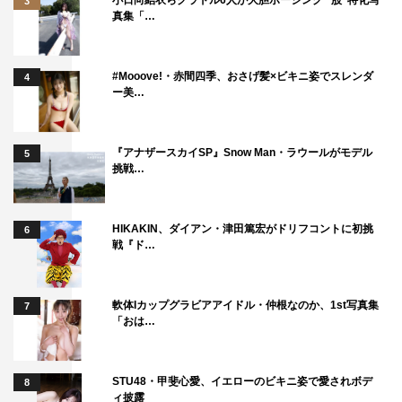
3
真集「…
#Mooove!・赤間四季、おさげ髪×ビキニ姿でスレンダ
4
ー美…
『アナザースカイSP』Snow Man・ラウールがモデル
5
挑戦…
HIKAKIN、ダイアン・津田篤宏がドリフコントに初挑
6
戦『ド…
軟体Iカップグラビアアイドル・仲根なのか、1st写真集
7
「おは…
STU48・甲斐心愛、イエローのビキニ姿で愛されボデ
8
ィ披露