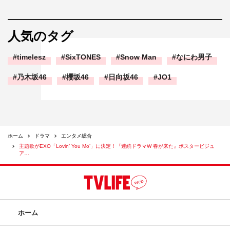
人気のタグ
timelesz
SixTONES
Snow Man
なにわ男子
乃木坂46
櫻坂46
日向坂46
JO1
ホーム
ドラマ
エンタメ総合
主題歌がEXO「Lovin’ You Mo’」に決定！『連続ドラマW 春が来た』ポスタービジュ
ア…
ホーム