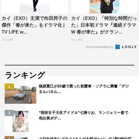
カイ（EXO）主演で向田邦子の
カイ（EXO）「特別な時間だっ
傑作「春が来た」をドラマ化 |
た」日本初ドラマ『連続ドラマ
TV LIFE w...
W 春が来た』がクラン...
TV LIFE
TV LIFE
Recommended by
ランキング
槙原寛己が20歳で買った初愛車・ソアラに興奮「デジ
1
タルパネル…
“現役女子大生アイドル”七海りお、ランジェリー姿で
2
色白美ボデ…
小日向結衣らグラドル6人が大胆ポージング “股”特化写