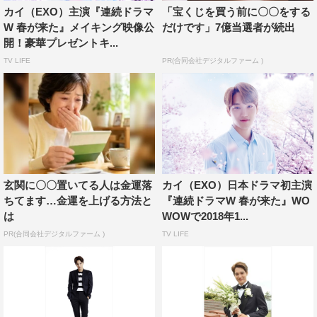
カイ（EXO）主演『連続ドラマ
「宝くじを買う前に〇〇をする
W 春が来た』メイキング映像公
だけです」7億当選者が続出
開！豪華プレゼントキ...
TV LIFE
PR(合同会社デジタルファーム )
玄関に〇〇置いてる人は金運落
カイ（EXO）日本ドラマ初主演
ちてます…金運を上げる方法と
『連続ドラマW 春が来た』WO
は
WOWで2018年1...
PR(合同会社デジタルファーム )
TV LIFE