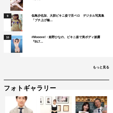
似鳥沙也加、大胆ビキニ姿で舌ペロ デジタル写真集
9
「ブチ上げ極…
#Mooove!・姫野ひなの、ビキニ姿で美ボディ披露
10
『BLT…
もっと見る
フォトギャラリー