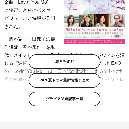
楽曲「Lovin’ You Mo’」
に決定。さらにポスター
ビジュアルと特報が公開
された。
脚本家・向田邦子の傑
作短編「春が来た」を現
代リメイクし、カイ（EXO）が主人公のイ・ジウィンを演
続きを読む
じる『連続ドラマW 春が来た』。主題歌に決定したEXO
の「Lovin’ You Mo’」は、日本語の歌詞で、まるで冬の世
界から春へと移り変わっていくように影を帯びたイントロ
2026夏ドラマ最新情報まとめ
から、切ないメロディへと展開していくEXOらしいナンバ
ーとなっている。
グラビア関連記事一覧
また特報冒頭に登場する、桜並木を歩くジウォンと直子
（倉科カナ）の2人の後ろ姿から「重い扉を開けてくれた
のはその人でした。」のナレーションと共に振り返るジウ