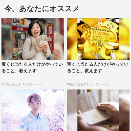
ォンの表情にも注目だ。
今、あなたにオススメ
主題歌の一部も聴くことができる30秒特報映像は、ドラ
マ特設サイト
（http://www.wowow.co.jp/dramaw/harugakita/）にて公開
中。
『連続ドラマW 春が来た』
2018年1月13日（土）WOWOWプライムにて放送スター
宝くじ当たる人だけがやってい
宝くじ当たる人だけがやってい
ト
ること、教えます
ること、教えます
毎週土曜 後10・00～（全5話）第1話無料放送
PR(合同会社デジタルファーム )
PR(合同会社デジタルファーム )