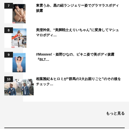
東雲うみ、黒の紐ランジェリー姿でグラマラスボディ
7
で、2人の距離は一気に縮まっていく…。
披露
誰の心にも眠る“あの頃”の記憶を呼び覚まし、台湾・香港
で超メガヒットを記録。
美澄衿依、“美脚戦士えりいちゃん”に変身してマシュ
多感な十代を送ったすべての大人に捧げる、可笑しくて切
8
マロボディ…
ない、珠玉のラブストーリー。
©『あの頃、君を追いかけた』フィルムパートナーズ
#Mooove!・姫野ひなの、ビキニ姿で美ボディ披露
9
『BLT…
相葉雅紀＆ヒロミが“群馬の3大お困りごと”のその後を
10
チェック…
山田裕貴
齋藤飛鳥
もっと見る