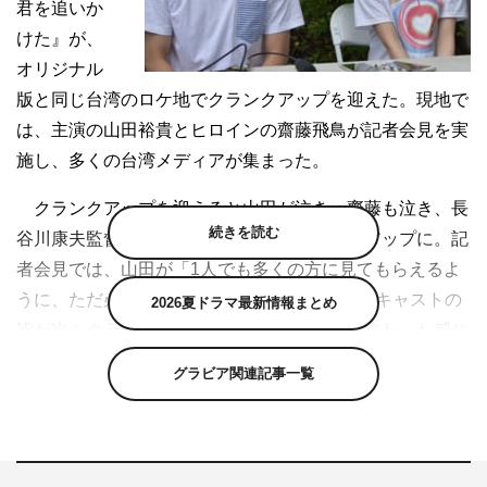
君を追いか
けた』が、
オリジナル
版と同じ台湾のロケ地でクランクアップを迎えた。現地で
は、主演の山田裕貴とヒロインの齋藤飛鳥が記者会見を実
施し、多くの台湾メディアが集まった。
クランクアップを迎えると山田が泣き、齋藤も泣き、長
続きを読む
谷川康夫監督までも泣きだす感動的なオールアップに。記
者会見では、山田が「1人でも多くの方に見てもらえるよ
うに、ただ必死で“君”を追いかけてみました。キャストの
2026夏ドラマ最新情報まとめ
皆が次々クランクアップしていっても、全然終わった感じ
がしないのは、本当のアップは観客の皆さんに見てもらっ
グラビア関連記事一覧
た時だと思っているからかもしれません。台湾版は僕の大
好きな映画の一本。その素晴らしい物語のリメイクなの
で、リスペクトし、オマージュを捧げている場面も多々あ
りますが、一方でそこまで意識せず、齋藤飛鳥ちゃんと僕