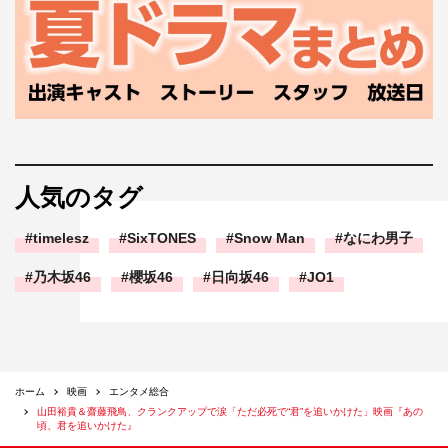
人気のタグ
timelesz
SixTONES
Snow Man
なにわ男子
乃木坂46
櫻坂46
日向坂46
JO1
ホーム
映画
エンタメ総合
山田裕貴＆齋藤飛鳥、クランクアップで涙「ただ必死で“君”を追いかけた」映画『あの
頃、君を追いかけた』