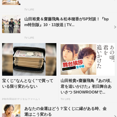
だいたことも新鮮でした」と。
TV LIFE
女優業を続けていくかと聞かれると「お芝居の楽しさは
山田裕貴＆齋藤飛鳥＆松本穂香がSP対談！『bp
m特別版』10・13放送 | TV...
分かりましたが、そんなことを言えるレベルではないの
で。でもこれからも挑戦していければいいなと思います。
TV LIFE
台湾の印象は“優しい”ですかね。言葉が通じなくても話し
ていることを笑顔で聞いていてくださったり、今日のため
にいろいろ調べてきてくださったり。台湾は2度目です
が、今回は台湾版を見ているので、ここはあのシーンを撮
った場所だとテンションが上がりました。映画が好きなん
ですけど、恋愛ものを見る習慣が本当になくて……。最初
宝くじ“なんとなく”で買って
山田裕貴×齋藤飛鳥『あの頃、
は大丈夫かなと少し心配でした。でもこの映画を演じてみ
いる限り変わらない
君を追いかけた』初日舞台あ
て、嫌な感じのしない恋愛ものもあるんだなと、これから
いさつ SHOWROOMで...
は恋愛ものも見てみたいと思います（笑）」と語った。
PR(合同会社デジタルファーム )
TV LIFE
あなたの金運はどう？宝くじに縁がある時、金
最後に、長谷川康夫監督が「この2人をはじめとする7人
運はこう変わる