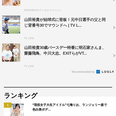
の若者の物語です。彼らキャストやスタッフたちに支えら
れた撮影でした。日本での撮影最終日にはコー監督が台湾
PR(合同会社デジタルファーム )
のお土産を抱えて現場を訪ねてくださり、皆、感激しまし
山田裕貴が始球式に登板！元中日選手の父と同
た。オリジナルへのリスペクトを込めて同じカット割りに
じ背番号30でマウンドへ | TV L...
したシーンも少なくありませんので、日本版だけではなく
両作を見比べて頂けたら幸いです。この映画が日本と台湾
TV LIFE
の皆さんに楽しんで頂き、万が一にも両国の文化交流に貢
山田裕貴30歳バースデー特番に明石家さんま、
献できたならとてもうれしく思います」を熱いを思いを伝
齋藤飛鳥、中川大志、EXITらがVT...
えた。
TV LIFE
映画『あの頃、君を追いかけた』
Recommended by
2018年秋、全国ロードショー
監督：長谷川康夫
ランキング
脚本：飯田健三郎／谷間月 栞
原作：九把刀「那些年，我們一起追的女孩」
“現役女子大生アイドル”七海りお、ランジェリー姿で
1
色白美ボデ…
出演：山田裕貴 齋藤飛鳥／松本穂香 佐久本 宝 國島直希