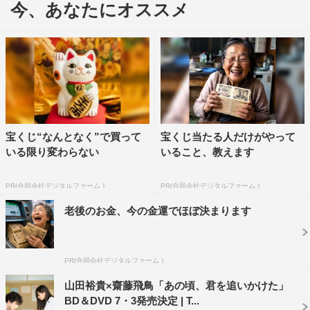
今、あなたにオススメ
だからできる真愛と浩介を大事にしようと模索しました」
と。
台湾メディアから台湾版にある、家の中では裸族の設定
やキスシーンはあるのかと聞かれると、山田は「鍛えた肉
体をアピールするというより、拳法が好きな普通の高校生
男子の肉体的リアリティを求めてみました。キスシーンは
宝くじ“なんとなく”で買って
宝くじ当たる人だけがやって
内緒！ 僕の裸も、キスシーンも映画を見てのお楽しみで
いる限り変わらない
いること、教えます
す。10年ぶりの海外に、『あの頃、君を追いかけた』の撮
影で来られたこと、そのクランクアップを台湾で迎えられ
PR(合同会社デジタルファーム )
PR(合同会社デジタルファーム )
たことをすごくうれしく思っています」と語った。
老後のお金、今の金運でほぼ決まります
齋藤は「真愛に選んでいただいた時、どうして私なんだ
ろうと思いました。乃木坂46のメンバーだったらより取り
PR(合同会社デジタルファーム )
見取りなので。でも撮影が終わってしまう今は少し寂しい
山田裕貴×齋藤飛鳥「あの頃、君を追いかけた」
です。乃木坂46から一定の期間離れて他のことに関わった
BD＆DVD 7・3発売決定 | T...
ことも、この撮影のスタッフさんに娘のように接していた