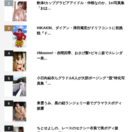
軟体Iカップグラビアアイドル・仲根なのか、1st写真集
2
「おは…
HIKAKIN、ダイアン・津田篤宏がドリフコントに初挑
3
戦『ド…
#Mooove!・赤間四季、おさげ髪×ビキニ姿でスレンダ
4
ー美…
小日向結衣らグラドル6人が大胆ポージング “股”特化写
5
真集「…
東雲うみ、黒の紐ランジェリー姿でグラマラスボディ
6
披露
ちとせよしの、レースのセクシー衣装で美ボディ披
7