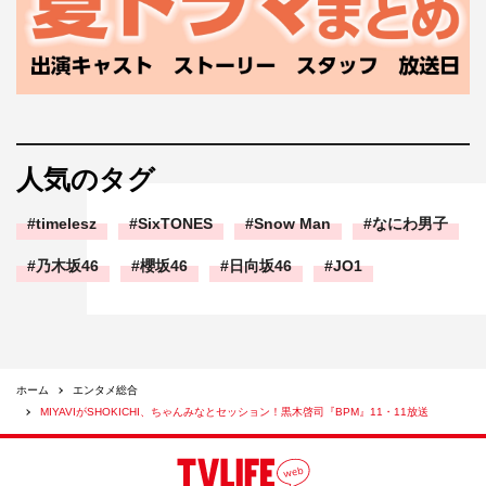
人気のタグ
timelesz
SixTONES
Snow Man
なにわ男子
乃木坂46
櫻坂46
日向坂46
JO1
ホーム
エンタメ総合
MIYAVIがSHOKICHI、ちゃんみなとセッション！黒木啓司『BPM』11・11放送