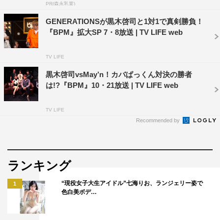
AbemaTV
EXILE
MIYAVI
PR(森永乳業)
GENERATIONSが黒木啓司と1対1で真剣勝負！
SHOKICHI
黒木啓司
『BPM』拡大SP 7・8放送 | TV LIFE web
TV LIFE
黒木啓司vsMay’n！カバぱっくん対決の勝者
は!?『BPM』10・21放送 | TV LIFE web
TV LIFE
Recommended by
ランキング
“現役女子大生アイドル”七海りお、ランジェリー姿で
1
色白美ボデ…