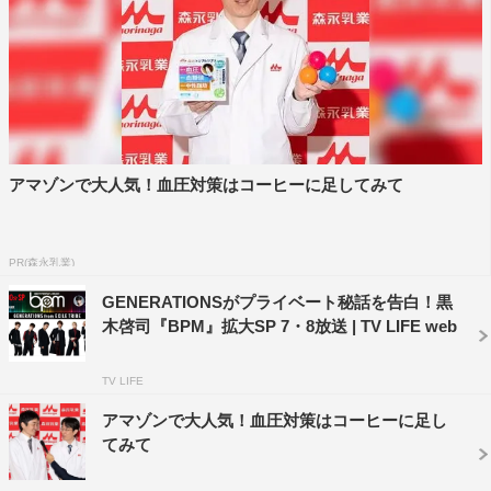
＜ゲスト＞
MIYAVI
EXILE SHOKICHI
ちゃんみな
放送URL：https://abema.tv/channels/abema-
アマゾンで大人気！血圧対策はコーヒーに足してみて
special/slots/AY6Rhyg5NNDNdM
※放送内容は変更になる場合があります。
※過去の放送回は「Abemaビデオ」で視聴可能。
PR(森永乳業)
GENERATIONSがプライベート秘話を告白！黒
©AbemaTV
木啓司『BPM』拡大SP 7・8放送 | TV LIFE web
TV LIFE
アマゾンで大人気！血圧対策はコーヒーに足し
てみて