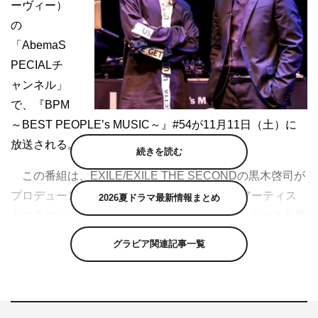
ーヴィー）
の
「AbemaS
PECIALチ
ャンネル」
で、『BPM
～BEST PEOPLE’s MUSIC～』#54が11月11日（土）に
放送される。
続きを読む
この番組は、EXILE/EXILE THE SECONDの黒木啓司が
プロデュースし、DJ SOULJAHと共に最高のアーティス
2026夏ドラマ最新情報まとめ
トにスポットを当て、スペシャルセッションとトークを展
開する音楽番組。11月11日の放送回では、2回目の出演と
グラビア関連記事一覧
なる“サムライ・ギタリスト”MIYAVIが登場する。
番組では、11月8日に発売した最新アルバム
『SAMURAI SESSIONS vol.2』について、MIYAVIがさま