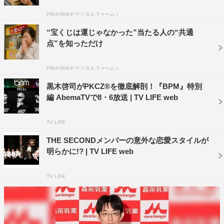
歳の人気女性ラッパー・ちゃんみなが登場。MIYAVIとの
PR(合同会社デジタルファーム )
共演のきっかけやコラボ楽曲「No Thanks Ya」のコンセ
プト、互いの印象などを語る。
“宝くじは運じゃなかった”当たる人の“共通
点”を知っただけ
スペシャルパフォーマンスのコーナーでは、最新アルバ
ム『SAMURAI SESSIONS vol.2』から、EXILE
PR(合同会社デジタルファーム )
SHOKICHIとのセッションで「Fight Club」、ちゃんみな
黒木啓司がPKCZ®を徹底解剖！『BPM』特別
とのセッションで「No Thanks Ya」をビルボードライブ
編 AbemaTVで8・6放送 | TV LIFE web
東京で披露する。
TV LIFE
AbemaTV『BPM～BEST PEOPLE’s MUSIC～』#54
THE SECONDメンバーの意外な恋愛スタイルが
放送日程：11月11日（土）
明らかに!? | TV LIFE web
放送時間：夜9時～10時
放送チャンネル：AbemaSPECIAL
TV LIFE
出演者：黒木啓司（EXILE/EXILE THE SECOND）、DJ
SOULJAH
ゲストMC：井戸田潤（スピードワゴン）、野崎萌香