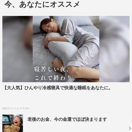
今、あなたにオススメ
ざまなジャンルのアーティストたちとのコラボレーション
秘話や、アルバムの見どころ、アルバムに込めた想いなど
をたっぷり語る。
また、アルバムでコラボ共演をしたEXILE SHOKICHIが
ゲストで登場し、コラボのきっかけが『BPM』での共演
だったことや、収録曲「Fight Club」についての制作秘話
などを語る。
さらに、MCのスピードワゴンの井戸田潤が、インター
ネットやまた聞きなどで調べた2人の“甘め”のリサーチを
紹介していくコーナーでは、「MIYAVIさんが最近買った
【大人気】ひんやり冷感寝具で快適な睡眠をあなたに。
一番高い買い物はキャビア50g」「SHOKICHIさんは最
近、朝早く起きられるようになった」など、他では見られ
PR(アイリスプラザ)
ない2人の素顔が明かされる。
老後のお金、今の金運でほぼ決まります
番組後半では、コラボ共演をしたもう1人のゲスト、19