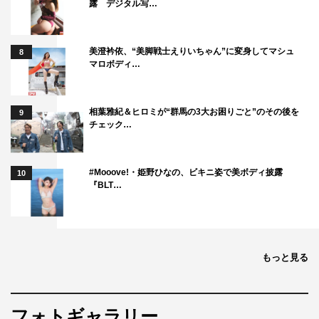
露 デジタル写…
美澄衿依、“美脚戦士えりいちゃん”に変身してマシュ
8
マロボディ…
相葉雅紀＆ヒロミが“群馬の3大お困りごと”のその後を
9
チェック…
#Mooove!・姫野ひなの、ビキニ姿で美ボディ披露
10
『BLT…
もっと見る
フォトギャラリー