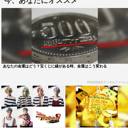
今、あなたにオススメ
公式Twitter：https://twitter.com/luckydog_stage
#ラキステ
＜原作あらすじ＞
物語は、その名を轟かせていたマフィアグループの幹部
4人が芋づる式に逮捕されるという、前代未聞のスキャン
ダルから幕が開ける。主人公はというと、刑務所の中。訳
あって刑務所暮らしをしているが、一構成員でしかない主
あなたの金運はどう？宝くじに縁がある時、金運はこう変わる
人公は幹部が捕まっても特に興味もなくのんびりと過ごし
ていた。そんな時に、突如、チャンスは落ちてきた。一構
PR(合同会社デジタルファーム )
成員である主人公が、マフィアのボスになれるという、人
生最大のチャンス。そのチャンスを活かすか、逃がすか。
それは『LUCKY DOG』と呼ばれる主人公の運次第。