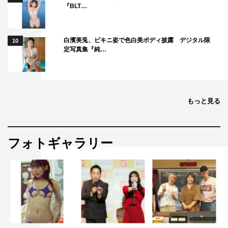
『BLT…
白濱美兎、ビキニ姿で色白美ボディ披露 デジタル限
10
定写真集『純…
もっと見る
フォトギャラリー