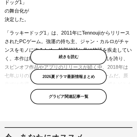
ドッグ1」
の舞台化が
決定した。
「ラッキードッグ1」は、2011年にTennoujiからリリース
されたPCゲーム。強運の持ち主、ジャン・カルロがチャ
ンスをモノにするため、幹部候補と共に物語を疾走してい
続きを読む
く。本作はBLゲームの金字塔として根強い人気を誇り、
スピンオフ作品やアプリのリリースが続く中、2018年は
七年ぶりの新作も発表。注目度急上昇のBLゲームだ。原
2026夏ドラマ最新情報まとめ
作では赤裸々な性描写もあるだけに、ドキドキ感をどこま
で2.5次元化で表現するのか注目だ。
グラビア関連記事一覧
舞台「ラッキードッグ1」は、2018年3月24（土）～30
日（金）、東京都・六行会ホールにて上演。キャスト、ス
タッフ、チケット等の詳細は順次発表予定。
公式HP：http://luckydog.eigeki.jp/