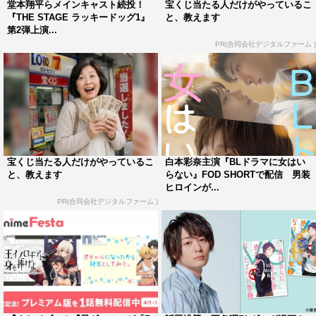
堂本翔平らメインキャスト続投！
宝くじ当たる人だけがやっているこ
『THE STAGE ラッキードッグ1』
と、教えます
第2弾上演...
PR(合同会社デジタルファーム )
ステージ
宝くじ当たる人だけがやっているこ
白本彩奈主演『BLドラマに女はい
と、教えます
らない』FOD SHORTで配信 男装
ヒロインが...
PR(合同会社デジタルファーム )