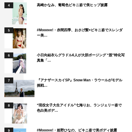
高崎かなみ、葡萄色ビキニ姿で美ヒップ披露
4
#Mooove!・赤間四季、おさげ髪×ビキニ姿でスレンダ
5
ー美…
小日向結衣らグラドル6人が大胆ポージング “股”特化写
6
真集「…
『アナザースカイSP』Snow Man・ラウールがモデル
7
挑戦…
“現役女子大生アイドル”七海りお、ランジェリー姿で
8
色白美ボデ…
#Mooove!・姫野ひなの、ビキニ姿で美ボディ披露
9