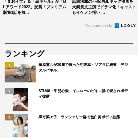
『まおイブ』＆『黒ギャル』が「B
話題沸騰の不条理BLギャグ漫画を
Lアワード2022」受賞！プレミアム
犬飼貴丈主演でドラマ化！キャスト
版第1話を無...
もイケメン揃い ...
Recommended by
ランキング
槙原寛己が20歳で買った初愛車・ソアラに興奮「デジ
1
タルパネル…
STU48・甲斐心愛、イエローのビキニ姿で愛されボデ
2
ィ披露
黒嵜菜々子、ランジェリー姿で色白美ボディ披露
3