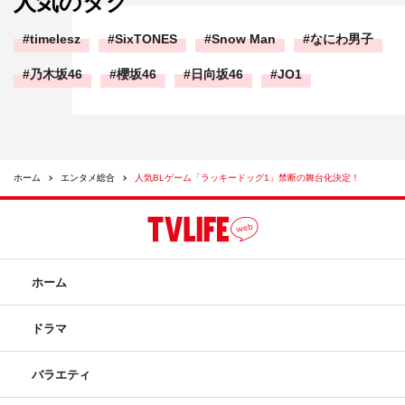
人気のタグ
timelesz
SixTONES
Snow Man
なにわ男子
乃木坂46
櫻坂46
日向坂46
JO1
ホーム
エンタメ総合
人気BLゲーム「ラッキードッグ1」禁断の舞台化決定！
ホーム
ドラマ
バラエティ