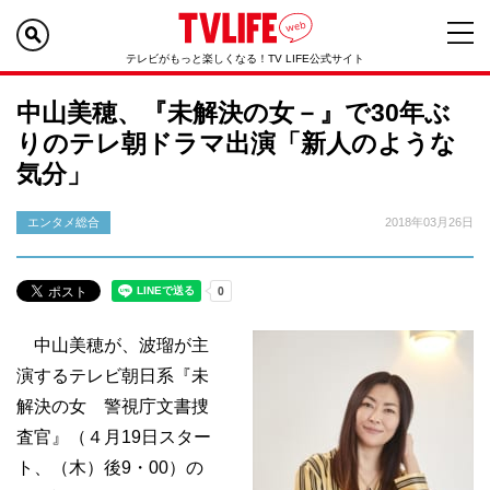
テレビがもっと楽しくなる！TV LIFE公式サイト
中山美穂、『未解決の女－』で30年ぶ
りのテレ朝ドラマ出演「新人のような
気分」
エンタメ総合
2018年03月26日
中山美穂が、波瑠が主
演するテレビ朝日系『未
解決の女 警視庁文書捜
査官』（４月19日スター
ト、（木）後9・00）の