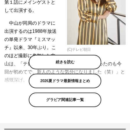
第１話にメインゲストと
して出演する。
中山が同局のドラマに
出演するのは1988年放送
の単発ドラマ『ミスマッ
チ』以来、30年ぶり。こ
(C)テレビ朝日
のほど撮影に参加した中
続きを読む
山は、「テレ朝の新社屋（2003年完成）に入ったのも今
回が初めてで、新人のような気分になりました（笑）」と
感慨深げ。
2026夏ドラマ最新情報まとめ
30年前の自身については「ドラマも掛け持ちするほど、
グラビア関連記事一覧
本当に忙しかった時期で…。当時は等身大の役が多かった
ので、演じるというよりも、なるべく自然にいられるよう
に…という思いで、女優業に取り組んでいましたね」。今
では「想像に想像を重ねながら、別人になりきって役を演