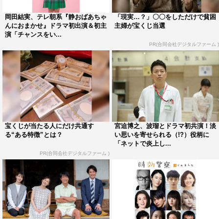
岡田結実、テレ朝系『静おばあちゃ
「現実…？」〇〇をしただけで貧困
んにおまかせ』ドラマ初出演＆初主
主婦が宝くじ当選
演「チャンスをい...
PR(合同会社デジタルファーム )
宝くじが当たる人にだけ共通す
宮迫博之、波瑠とドラマ初共演！淡
る“ある特徴”とは？
い思いを寄せられる（!?）役柄に
「ネットで炎上し...
PR(合同会社デジタルファーム )