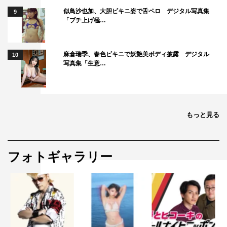
似鳥沙也加、大胆ビキニ姿で舌ペロ デジタル写真集
9
「ブチ上げ極…
麻倉瑞季、春色ビキニで妖艶美ボディ披露 デジタル
10
写真集「生意…
もっと見る
フォトギャラリー