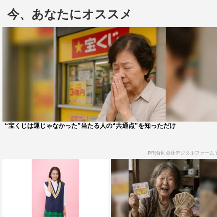
じることを楽しんでいます。自分とまったく違う人間であ
今、あなたにオススメ
ればあるほど楽しい」と言い、「この先の30年も、できれ
ば一生、演じ続けたい！」と意欲を示した。
同作は、肉体派熱血刑事の矢代朋（波瑠）と頭脳派刑事
の鳴海理沙（鈴木京香）がバディを組み、“文字”を糸口に
未解決事件を捜査するミステリー。中山は10年前の未解決
事件で殺された人気ミステリー作家・嶋野泉水役で、「作
家ということもあり、自分の信念を持って強く生きた女性
を表現できれば」と意気込みを語っている。
“宝くじは運じゃなかった”当たる人の“共通点”を知っただけ
泉水の夫・山本則夫役で渡辺いっけい、泉水の元担当編
PR(合同会社デジタルファーム )
集者・新海雄二役で半海一晃もゲスト出演する。