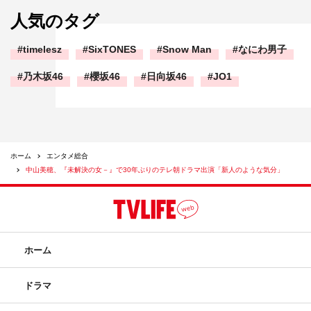
人気のタグ
timelesz
SixTONES
Snow Man
なにわ男子
乃木坂46
櫻坂46
日向坂46
JO1
ホーム
エンタメ総合
中山美穂、『未解決の女－』で30年ぶりのテレ朝ドラマ出演「新人のような気分」
ホーム
ドラマ