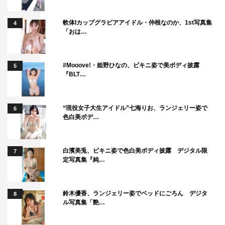
軟体Iカップグラビアアイドル・仲根なのか、1st写真集
4
「おは…
#Mooove!・姫野ひなの、ビキニ姿で美ボディ披露
5
『BLT…
“現役女子大生アイドル”七海りお、ランジェリー姿で
6
色白美ボデ…
白濱美兎、ビキニ姿で色白美ボディ披露 デジタル限
7
定写真集『純…
鈴木優香、ランジェリー姿でベッドにごろん デジタ
8
ル写真集「艶…