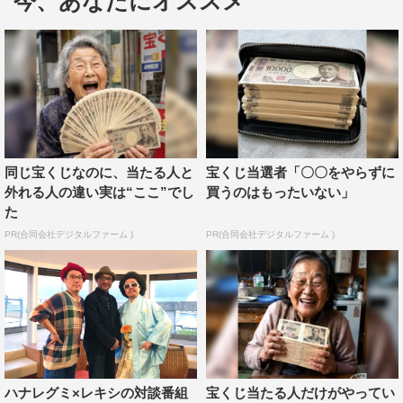
今、あなたにオススメ
がスタートする。
「レキシ TOUR 2018」
チケット：指定席 ￥6,480（税込）
※4歳以上チケット必要
チケット一般発売日：8月25日（土）全国一斉発売
同じ宝くじなのに、当たる人と
宝くじ当選者「〇〇をやらずに
外れる人の違い実は“ここ”でし
買うのはもったいない」
FC先行：6月1日（金）18：00～6月10日（日）23：00
た
オフィシャルHP：http://rekishi-ikechan.com/
PR(合同会社デジタルファーム )
PR(合同会社デジタルファーム )
レキシ
ハナレグミ×レキシの対談番組
宝くじ当たる人だけがやってい