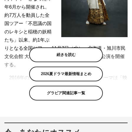
年6月から開催され、
約7万人を動員した全
国ツアー「不思議の国
のレキシと稲穂の妖精
たち」以来、約1年ぶ
りとなる全国ツアー。11月7日（水）、北海道・旭川市民
続きを読む
文化会館 大ホールを皮切りに、全国17都市18公演を開催
する。
2026夏ドラマ最新情報まとめ
2016年の「IKEMAX THEATER」のツアーテーマは「映
画」、昨年は「稲穂の妖精」をテーマにしたファンタジー
グラビア関連記事一覧
仕立てと、毎回凝った演出が評判となるレキシのツアー。
今回のツアー内容の詳細は明らかにされていないが、どん
なレキシワールドが繰り広げられるのか、期待が高まる。
チケットは、8月25日（土）に一般発売開始。これに先
駆けて、6月1日（金）18時よりオフィシャルFC先行受付