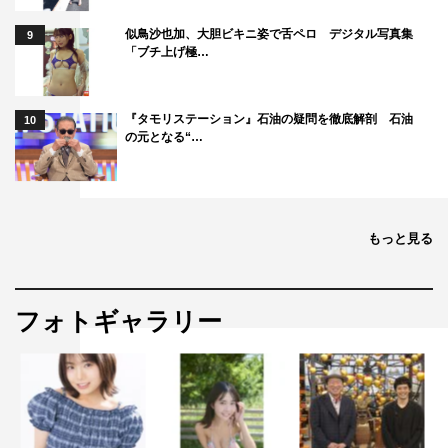
似鳥沙也加、大胆ビキニ姿で舌ペロ デジタル写真集
9
「ブチ上げ極…
『タモリステーション』石油の疑問を徹底解剖 石油
10
の元となる“…
もっと見る
フォトギャラリー