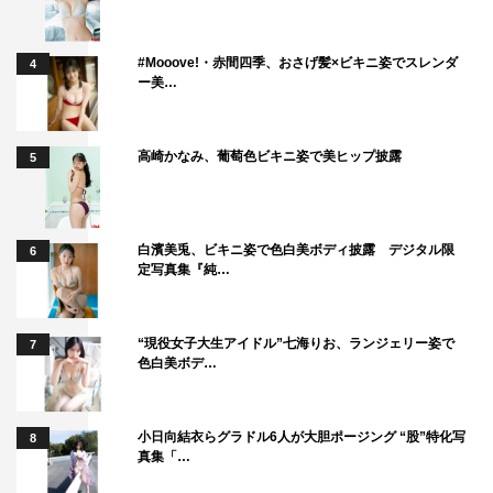
#Mooove!・赤間四季、おさげ髪×ビキニ姿でスレンダ
4
ー美…
高崎かなみ、葡萄色ビキニ姿で美ヒップ披露
5
白濱美兎、ビキニ姿で色白美ボディ披露 デジタル限
6
定写真集『純…
“現役女子大生アイドル”七海りお、ランジェリー姿で
7
色白美ボデ…
小日向結衣らグラドル6人が大胆ポージング “股”特化写
8
真集「…