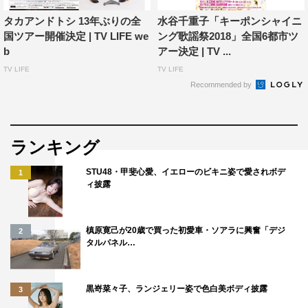
タカアンドトシ 13年ぶりの全
水谷千重子「キーポンシャイニ
国ツアー開催決定 | TV LIFE we
ング歌謡祭2018」全国6都市ツ
b
アー決定 | TV ...
TV LIFE
TV LIFE
Recommended by
ランキング
STU48・甲斐心愛、イエローのビキニ姿で愛されボデ
1
ィ披露
槙原寛己が20歳で買った初愛車・ソアラに興奮「デジ
2
タルパネル…
黒嵜菜々子、ランジェリー姿で色白美ボディ披露
3