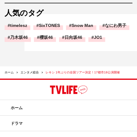
人気のタグ
timelesz
SixTONES
Snow Man
なにわ男子
乃木坂46
櫻坂46
日向坂46
JO1
ホーム
エンタメ総合
レキシ 1年ぶりの全国ツアー決定！17都市18公演開催
ホーム
ドラマ