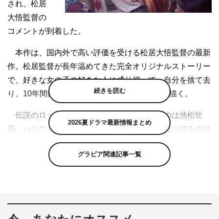
され、松居
大悟監督の
コメントが到着した。
本作は、国内外で高い評価を受ける松居大悟監督の最新
作。松居監督が長年温めてきた完全オリジナルストーリー
で、好きな女の子の好きな人に成り切って、自分を捨て去
続きを読む
り、10年間彼女を見守ってきた3人の男たちを描く。
伝説のロックシンガー・尾崎豊に成り切るのは池松壮
2026夏ドラマ最新情報まとめ
亮。ハリウッドの名俳優ブラッド・ピットに成り切るのは
満島真之介。坂本龍馬に成り切るのは大倉孝二。ヒロイン
グラビア関連記事一覧
を務めるのは、韓国人女優キム・コッピ。
解禁された場面写真には、10年間見守り続けてきた姫
（キム・コッピ）を苦しめるクズ彼氏・宗太（高杉真宙）
を尾崎たちが激しく問い詰める場面や、尾崎と宗太が静か
に対峙する場面が収められている。さらに龍馬の首輪に手