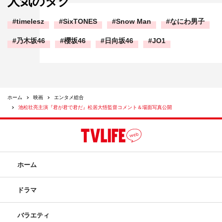
人気のタグ
timelesz
SixTONES
Snow Man
なにわ男子
乃木坂46
櫻坂46
日向坂46
JO1
ホーム
映画
エンタメ総合
池松壮亮主演『君が君で君だ』松居大悟監督コメント＆場面写真公開
ホーム
ドラマ
バラエティ