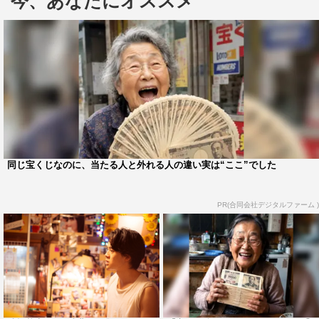
今、あなたにオススメ
をかけるブラピの姿も。また、赤いネイル、たばこをふか
すYOUの女ボス姿、オールバックで無精ひげをたくわ
え、にらみをきかす向井の姿も解禁された。
＜松居大悟監督コメント＞
「何も共感できない」「まだそんな事やってるの？」「役
者は良かった」
手を噛みちぎりながら、ヘラヘラ笑う。すべてその通り
同じ宝くじなのに、当たる人と外れる人の違い実は“ここ”でした
で、それを受け入れることも、論破することもできず、こ
の作品をうまく守る言葉を持っていない。
PR(合同会社デジタルファーム )
あなたは人を愛しいと思った時にどうしますか？
ぼくは伝えることができないどころか、伝わらないように
見つめ続けることしかできません。太陽だけを見つめ続け
るひまわりのように。
逃げたくなるような現実と掃いて捨てるような虚構の果て
に、オリジナルで描きたいと思ったのは、愛についてでし