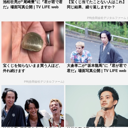
池松壮亮が“尾崎豊”に『君が君で君
【宝くじ当てたことない人はこれ】
た。
だ』場面写真公開 | TV LIFE web
同じ結果、繰り返しますか？
この作品は、自分にとって最後の意地をみせた作品です。
PR(合同会社デジタルファーム )
長年温め続けたため、これを作りたいと信じたあの頃の切
実さと今の切実さははるかに遠のいていて、あまりにも純
粋で、痛々しくて、クソだ。
これからは、たくさん共感できて既視感のある作品を作り
たいなと思います！
だからこの作品を、どうか見てください。よろしくお願い
宝くじを知らないまま買う人ほど、
大倉孝二が“坂本龍馬”に『君が君で
します。
外れ続けます
君だ』場面写真公開 | TV LIFE web
『君が君で君だ』
PR(合同会社デジタルファーム)
7月7日（土）全国公開
＜ストーリー＞
大好きな子が好きな「尾崎豊」「ブラピ」「坂本龍馬」に
なりきり、自分の名前を捨て、10年間ただひたすら好きな
子を見守ってきた3人の男たちを描いた恋愛譚。触れ合う