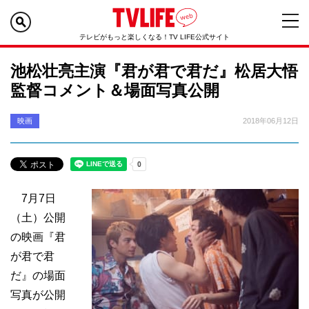
テレビがもっと楽しくなる！TV LIFE公式サイト
池松壮亮主演『君が君で君だ』松居大悟
監督コメント＆場面写真公開
映画
2018年06月12日
7月7日
（土）公開
の映画『君
が君で君
だ』の場面
写真が公開