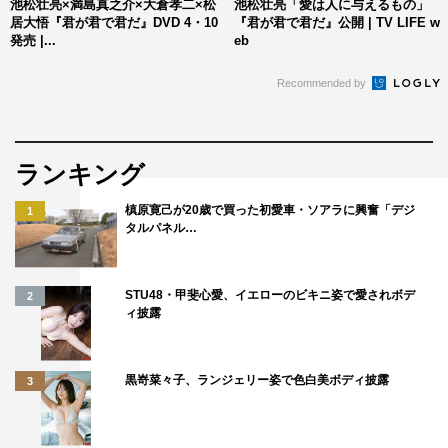
池松壮亮×満島真之介×大倉孝二×松
池松壮亮「愛は人に与えるもの」
ことも告白することもなく、ただ見守り続けてきた3人
居大悟『君が君で君だ』DVD 4・10
『君が君で君だ』公開 | TV LIFE w
発売 |...
eb
が、執拗な借金の取り立てから好きな子を守るべく立ち上
がるも返り討ちに！物語は大いなる騒動へと発展してい
Recommended by
く。
監督・原作・脚本：松居大悟
ランキング
出演：池松壮亮 キム・コッピ 満島真之介 大倉孝二
槙原寛己が20歳で買った初愛車・ソアラに興奮「デジ
1
制作：レスパスフィルム
タルパネル…
配給：ティ・ジョイ
公式サイト：https://kimikimikimi.jp
STU48・甲斐心愛、イエローのビキニ姿で愛されボデ
2
ィ披露
©2018「君が君で君だ」製作委員会
黒嵜菜々子、ランジェリー姿で色白美ボディ披露
3