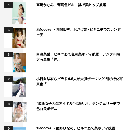
高崎かなみ、葡萄色ビキニ姿で美ヒップ披露
4
大倉孝二
松居大悟
池松壮亮
#Mooove!・赤間四季、おさげ髪×ビキニ姿でスレンダ
満島真之介
5
ー美…
白濱美兎、ビキニ姿で色白美ボディ披露 デジタル限
6
定写真集『純…
小日向結衣らグラドル6人が大胆ポージング “股”特化写
7
真集「…
“現役女子大生アイドル”七海りお、ランジェリー姿で
8
色白美ボデ…
#Mooove!・姫野ひなの、ビキニ姿で美ボディ披露
9