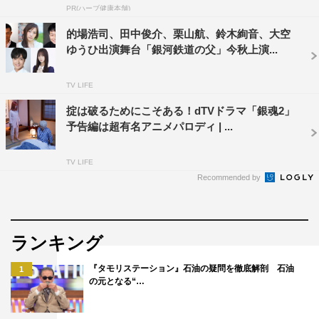
PR(ハーブ健康本舗)
的場浩司、田中俊介、栗山航、鈴木絢音、大空
ゆうひ出演舞台「銀河鉄道の父」今秋上演...
栗山千明
TV LIFE
掟は破るためにこそある！dTVドラマ「銀魂2」
予告編は超有名アニメパロディ | ...
TV LIFE
Recommended by
ランキング
『タモリステーション』石油の疑問を徹底解剖 石油
1
の元となる“…