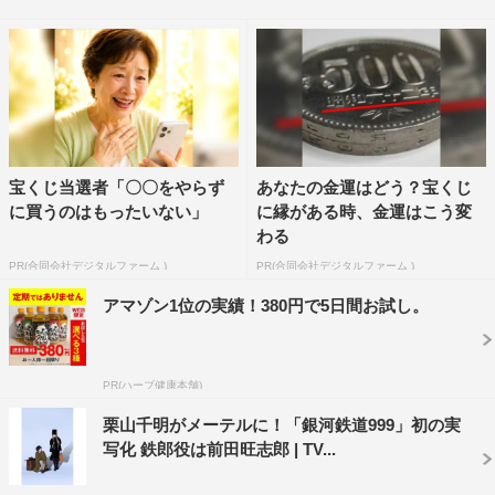
主人公・星野鉄郎役を演じる中川晃教とゲストが登場。今
年80歳を迎える原作者・松本零士氏へのリスペクトを中心
に語り合う。ドラマ放送当日は、生ドラマ 60分、トーク
番組30分、計90分の生放送で送る。
『銀河鉄道 999 40周年記念生ドラマ「銀河鉄道 999
宝くじ当選者「〇〇をやらず
あなたの金運はどう？宝くじ
Galaxy Live Drama」』
に買うのはもったいない」
に縁がある時、金運はこう変
6月18日（月）後 8・00～9・30
わる
※生放送
PR(合同会社デジタルファーム )
PR(合同会社デジタルファーム )
チャンネル ：BS スカパー!（BS241／プレミアムサービ
アマゾン1位の実績！380円で5日間お試し。
ス 579）
視聴方法 ：スカパー! のいずれかのチャンネルまたはパッ
PR(ハーブ健康本舗)
ク・セット等の契約者は無料で視聴可能。
栗山千明がメーテルに！「銀河鉄道999」初の実
写化 鉄郎役は前田旺志郎 | TV...
原作 ：松本零士「銀河鉄道 999」