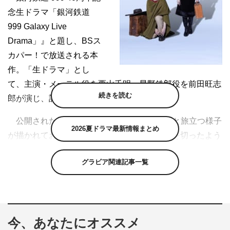
念生ドラマ「銀河鉄道
999 Galaxy Live
Drama」』と題し、BSス
カパー！で放送される本
作。「生ドラマ」とし
て、主演・メーテル役を栗山千明、星野鉄郎役を前田旺志
続きを読む
郎が演じ、記念すべき実写化に生放送で挑む。
公開されたPVでは、銀河鉄道999が宇宙へと旅立つ様子
2026夏ドラマ最新情報まとめ
が描かれており、生ドラマに向けてスタートを切ったよう
な映像になっている。
グラビア関連記事一覧
https://youtu.be/yk9SQ59-qUA
生ドラマ放送終了後には、出演者によるアフタートーク
を生放送で実施。その他、スタジオには、舞台『銀河鉄道
今、あなたにオススメ
999』～GALAXY OPERA～とのコラボレーションとして