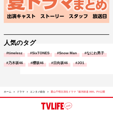
人気のタグ
timelesz
SixTONES
Snow Man
なにわ男子
乃木坂46
櫻坂46
日向坂46
JO1
ホーム
ドラマ
エンタメ総合
栗山千明主演生ドラマ『銀河鉄道 999』PV公開