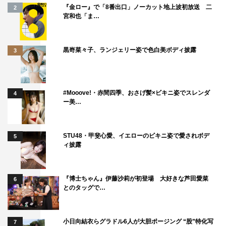
『金ロー』で「8番出口」ノーカット地上波初放送 二
2
宮和也「ま…
黒嵜菜々子、ランジェリー姿で色白美ボディ披露
3
#Mooove!・赤間四季、おさげ髪×ビキニ姿でスレンダ
4
ー美…
STU48・甲斐心愛、イエローのビキニ姿で愛されボデ
5
ィ披露
『博士ちゃん』伊藤沙莉が初登場 大好きな芦田愛菜
6
とのタッグで…
小日向結衣らグラドル6人が大胆ポージング “股”特化写
7