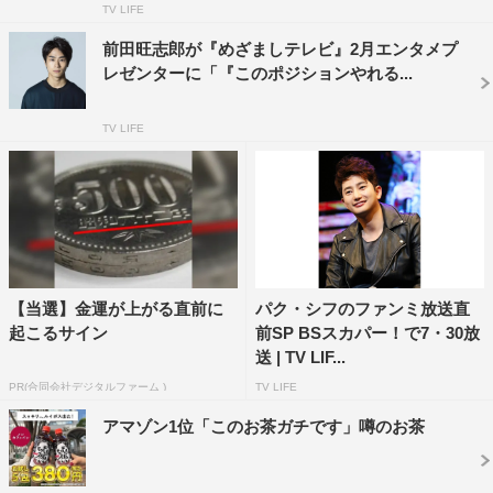
TV LIFE
＜ドラマ出演＞
栗山千明（メーテル役）、前田旺志郎（星野鉄郎役）
前田旺志郎が『めざましテレビ』2月エンタメプ
レゼンターに「『このポジションやれる...
凰稀かなめ（クイーン・エメラルダス役）、染谷俊之（機
械伯爵役）、
TV LIFE
橋本じゅん（大山トチロー役）、宇梶剛士（アンタレス
役）ほか
＜アフタートーク出演＞
中川晃教（MC）ほか
公式サイト：https://www.bs-sptv.com/999/
【当選】金運が上がる直前に
パク・シフのファンミ放送直
起こるサイン
前SP BSスカパー！で7・30放
※情報は変更になる場合があります。
送 | TV LIF...
PR(合同会社デジタルファーム )
TV LIFE
©松本零士・東映アニメーション／スカパー！
©松本零士・東映アニメーション
アマゾン1位「このお茶ガチです」噂のお茶