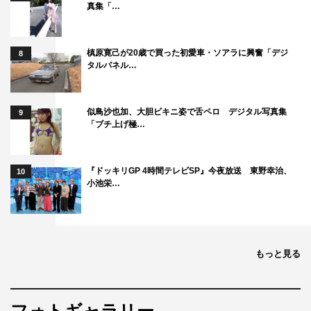
真集「…
槙原寛己が20歳で買った初愛車・ソアラに興奮「デジ
8
タルパネル…
似鳥沙也加、大胆ビキニ姿で舌ペロ デジタル写真集
9
「ブチ上げ極…
『ドッキリGP 4時間テレビSP』今夜放送 東野幸治、
10
小池栄…
もっと見る