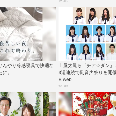
TV LIFE
ひんやり冷感寝具で快適な
土屋太鳳ら『チア☆ダン』
たに。
3週連続で副音声祭りを開催！ |
E web
TV LIFE