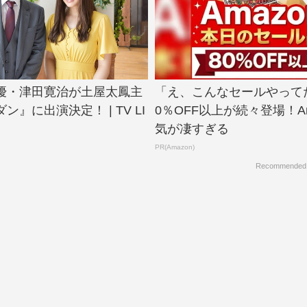
優・津田寛治が土屋太鳳主
「え、こんなセールやって
ン』に出演決定！ | TV LI
0％OFF以上が続々登場！Am
気が凄すぎる
PR(Amazon)
Recommended