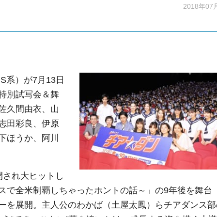
2018年07
系）が7月13日
特別試写会＆舞
佐久間由衣、山
志田彩良、伊原
下ほうか、阿川
開され大ヒットし
スで全米制覇しちゃったホントの話～」の9年後を舞台
ーを展開。主人公のわかば（土屋太鳳）らチアダンス部