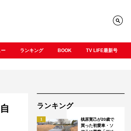
ュー
ランキング
BOOK
TV LIFE最新号
ランキング
自
槙原寛己が20歳で
1
買った初愛車・ソ