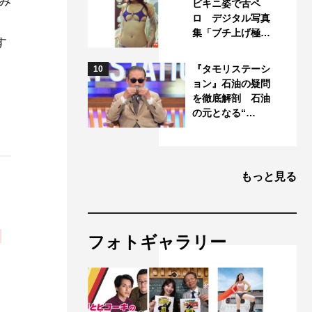
み
ビキニ姿で舌ペ
ロ デジタル写真
集「ブチ上げ極…
す
『タモリステーシ
10
ョン』石油の疑問
を徹底解剖 石油
の元となる“…
もっと見る
フォトギャラリー