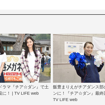
ドラマ『チア☆ダン』で土
飯豊まりえがチアダンス部
 | TV LIFE web
ンに！『チア☆ダン』最終回
TV LIFE web