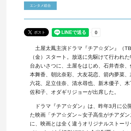
エンタメ総合
土屋太鳳主演ドラマ『チア☆ダン』（TBS
（金）スタート。放送に先駆けて行われた
台あいさつに、土屋をはじめ、石井杏奈、
本舞香、朝比奈彩、大友花恋、箭内夢菜、
六花、足立佳奈、清水尋也、新木優子、木
佐和子、オダギリジョーが出席した。
ドラマ『チア☆ダン』は、昨年3月に公
た映画「チア☆ダン～女子高生がチアダン
に、映画とは全く違うオリジナルストーリ