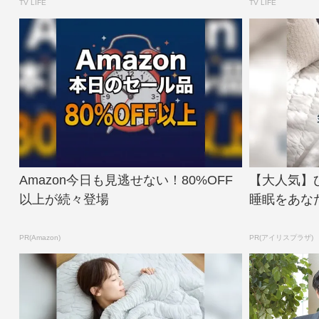
TV LIFE
TV LIFE
Amazon今日も見逃せない！80%OFF
【大人気】
以上が続々登場
睡眠をあな
PR(Amazon)
PR(アイリスプラザ)