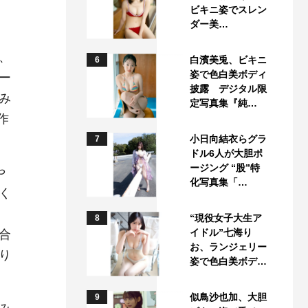
ビキニ姿でスレン
ダー美…
、
白濱美兎、ビキニ
6
姿で色白美ボディ
ー
披露 デジタル限
み
定写真集『純…
作
小日向結衣らグラ
7
ドル6人が大胆ポ
ージング “股”特
や
化写真集「…
く
“現役女子大生ア
8
イドル”七海り
合
お、ランジェリー
り
姿で色白美ボデ…
似鳥沙也加、大胆
9