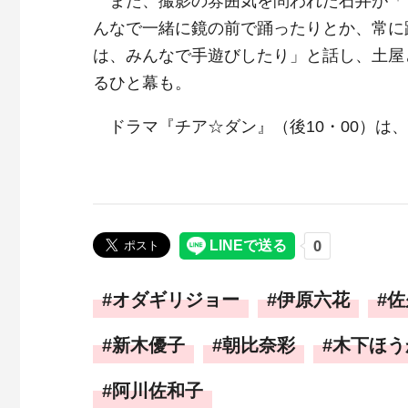
また、撮影の雰囲気を問われた石井が「
んなで一緒に鏡の前で踊ったりとか、常に
は、みんなで手遊びしたり」と話し、土屋
るひと幕も。
ドラマ『チア☆ダン』（後10・00）は、
オダギリジョー
伊原六花
佐
新木優子
朝比奈彩
木下ほう
阿川佐和子