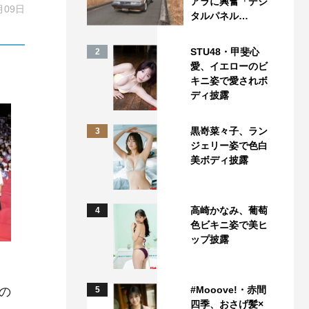
アラに興奮「デジ
月09日
タルパネル…
STU48・甲斐心
2
愛、イエローのビ
キニ姿で愛されボ
ディ披露
黒嵜菜々子、ラン
3
ジェリー姿で色白
美ボディ披露
高崎かなみ、葡萄
4
色ビキニ姿で美ヒ
ップ披露
#Mooove!・赤間
の
5
四季、おさげ髪×