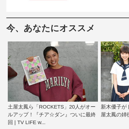
今、あなたにオススメ
土屋太鳳ら「ROCKETS」20人がオー
新木優子が
ルアップ！『チア☆ダン』ついに最終
屋太鳳の姉役に！
回 | TV LIFE w...