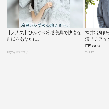
【大人気】ひんやり冷感寝具で快適な
福井出身俳
睡眠をあなたに。
演『チア☆ダ
FE web
PR(アイリスプラザ)
TV LIFE