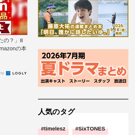
たの？」8
azonの本
 by
人気のタグ
timelesz
SixTONES