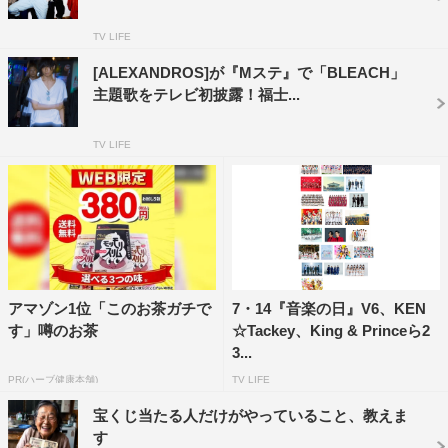
※50音順
TV LIFE
[ALEXANDROS]が『Mステ』で「BLEACH」
主題歌をテレビ初披露！福士...
TV LIFE
アマゾン1位「このお茶ガチで
7・14『音楽の日』V6、KEN
す」噂のお茶
☆Tackey、King & Princeら2
3...
PR(ハーブ健康本舗)
TV LIFE
宝くじ当たる人だけがやっていること、教えま
す