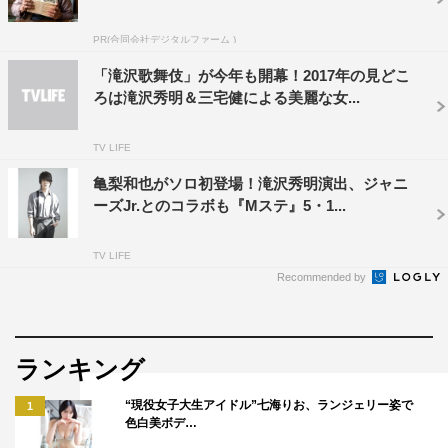
PR(合同会社デジタルファーム )
「滝沢歌舞伎」が今年も開幕！2017年の見どこ
ろは滝沢秀明＆三宅健による美麗な女...
TV LIFE
亀梨和也がソロ初登場！滝沢秀明演出、ジャニ
ーズJr.とのコラボも『Mステ』5・1...
TV LIFE
Recommended by
ランキング
“現役女子大生アイドル”七海りお、ランジェリー姿で
1
色白美ボデ…