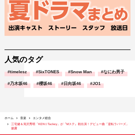
人気のタグ
timelesz
SixTONES
Snow Man
なにわ男子
乃木坂46
櫻坂46
日向坂46
JO1
ホーム
音楽
エンタメ総合
三宅健＆滝沢秀明「KEN☆Tackey」が『Mステ』初出演！デビュー曲「逆転ラバーズ」
披露