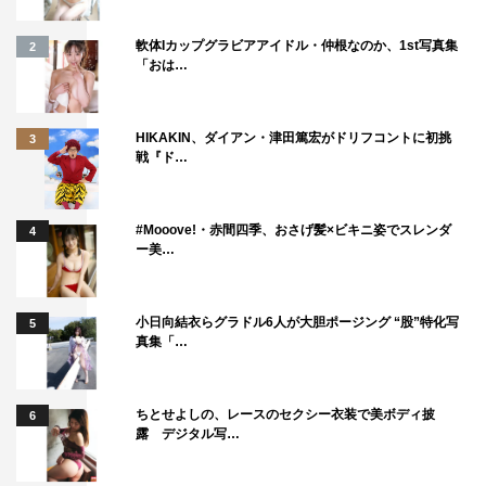
軟体Iカップグラビアアイドル・仲根なのか、1st写真集
2
「おは…
HIKAKIN、ダイアン・津田篤宏がドリフコントに初挑
3
戦『ド…
#Mooove!・赤間四季、おさげ髪×ビキニ姿でスレンダ
4
ー美…
小日向結衣らグラドル6人が大胆ポージング “股”特化写
5
真集「…
ちとせよしの、レースのセクシー衣装で美ボディ披
6
露 デジタル写…