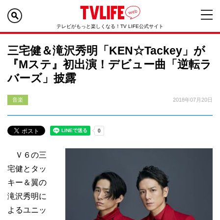
テレビがもっと楽しくなる！TV LIFE公式サイト
三宅健＆滝沢秀明「KEN☆Tackey」が
『Mステ』初出演！デビュー曲「逆転ラ
バーズ」披露
音楽
2018年07月20日
Ｖ６の三
宅健とタッ
キー＆翼の
滝沢秀明に
よるユニッ