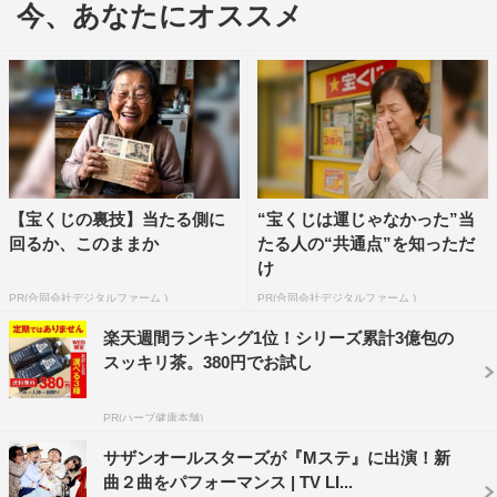
今、あなたにオススメ
らに[ALEXANDROS]の応援ゲストで福士蒼汰も出演。“平
成の名曲を平成生まれが聴いてみた”と題し、平成12年
（2000年）の年間シングル売り上げランキングに入った
名曲を街の平成生まれに聞いてもらう企画も行われる。
＜MC＞
タモリ／弘中綾香（テレビ朝日アナウンサー）
【宝くじの裏技】当たる側に
“宝くじは運じゃなかった”当
＜出演予定アーティストと演奏予定楽曲＞
回るか、このままか
たる人の“共通点”を知っただ
[ALEXANDROS]「Mosquito Bite」（福士蒼汰も出演）
け
KEN☆Tackey「逆転ラバーズ」
PR(合同会社デジタルファーム )
PR(合同会社デジタルファーム )
サザンオールスターズ「闘う戦士（もの）たちへ愛を込め
楽天週間ランキング1位！シリーズ累計3億包の
て」「壮年JUMP」
スッキリ茶。380円でお試し
DAIGO「真夏の残響」
PR(ハーブ健康本舗)
東方神起「Road」
miwa「ヒカリヘ」
サザンオールスターズが『Mステ』に出演！新
曲２曲をパフォーマンス | TV LI...
Little Glee Monster「世界はあなたに笑いかけている」