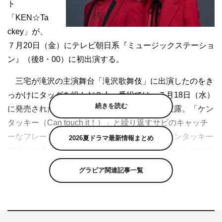
ト
「KEN☆Ta
ckey」が、
７月20日（金）にテレビ朝日系『ミュージックステーショ
ン』（後8・00）に初出演する。
三宅が滝沢の主演舞台「滝沢歌舞伎」に出演したのをき
っかけにタッグを組んだ２人。番組では、７月18日（水）
続きを読む
に発売されたデビュー曲「逆転ラバーズ」を披露。「ケン
タッキー（Can touch it！）」と繰り返すサビのキャッチ
ーなフレーズが特徴的で、そろって出演するケンタッキー
2026夏ドラマ最新情報まとめ
フライドチキンのＣＭ曲としても話題のアップテンポなナ
ンバー。パフォーマンス中に出てくる、「トサカ」をイメ
グラビア関連記事一覧
ージしたという振り付けにも注目だ。
この日はほかに、[ALEXANDROS]、サザンオールスタ
ーズ、DAIGO、東方神起、miwa、Little Glee Monster、さ