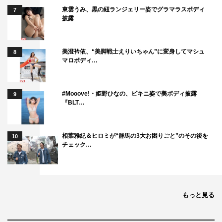
東雲うみ、黒の紐ランジェリー姿でグラマラスボディ
7
披露
美澄衿依、“美脚戦士えりいちゃん”に変身してマシュ
8
マロボディ…
#Mooove!・姫野ひなの、ビキニ姿で美ボディ披露
9
『BLT…
相葉雅紀＆ヒロミが“群馬の3大お困りごと”のその後を
10
チェック…
もっと見る