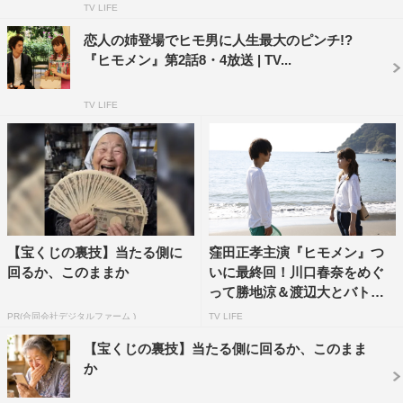
川口春奈
片瀬那奈
TV LIFE
恋人の姉登場でヒモ男に人生最大のピンチ!?
『ヒモメン』第2話8・4放送 | TV...
TV LIFE
【宝くじの裏技】当たる側に
窪田正孝主演『ヒモメン』つ
回るか、このままか
いに最終回！川口春奈をめぐ
って勝地涼＆渡辺大とバトル
...
PR(合同会社デジタルファーム )
TV LIFE
【宝くじの裏技】当たる側に回るか、このまま
か