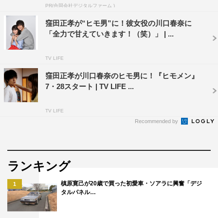
PR(合同会社デジタルファーム )
窪田正孝が“ヒモ男”に！彼女役の川口春奈に
「全力で甘えていきます！（笑）」 | ...
TV LIFE
窪田正孝が川口春奈のヒモ男に！『ヒモメン』
7・28スタート | TV LIFE ...
TV LIFE
Recommended by
ランキング
槙原寛己が20歳で買った初愛車・ソアラに興奮「デジ
1
タルパネル…