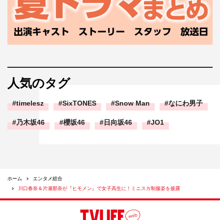
人気のタグ
timelesz
SixTONES
Snow Man
なにわ男子
乃木坂46
櫻坂46
日向坂46
JO1
ホーム
エンタメ総合
川口春奈＆片瀬那奈が『ヒモメン』で女子高生に！ミニスカ制服姿を披露