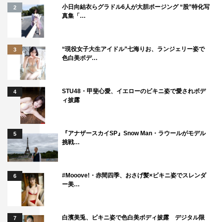
小日向結衣らグラドル6人が大胆ポージング “股”特化写
2
真集「…
“現役女子大生アイドル”七海りお、ランジェリー姿で
3
色白美ボデ…
STU48・甲斐心愛、イエローのビキニ姿で愛されボデ
4
ィ披露
『アナザースカイSP』Snow Man・ラウールがモデル
5
挑戦…
#Mooove!・赤間四季、おさげ髪×ビキニ姿でスレンダ
6
ー美…
白濱美兎、ビキニ姿で色白美ボディ披露 デジタル限
7