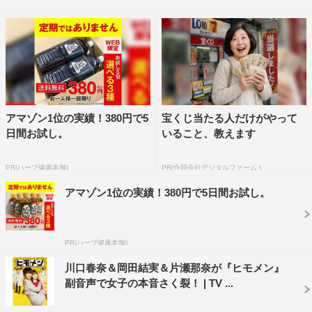
場所がある」とゆり子を結婚式場へ連れ出すところから物
語がスタート。結婚を考えてくれているのだと喜ぶゆり子
だったが、翔の目的は無料の試食会だった。ゆり子ががっ
かりしているとその式場で働く桜子と鉢合わせしてしま
い、「ヒモ男」vs「ヒモ男を許さない女」の対決がぼっ発
する…!?
アマゾン1位の実績！380円で5
宝くじ当たる人だけがやって
日間お試し。
いること、教えます
また、第2回では川口と片瀬が回想シーンで女子高生を
演じ、美脚をあらわにしたミニスカ制服姿を披露する。
PR(ハーブ健康本舗)
PR(合同会社デジタルファーム )
アマゾン1位の実績！380円で5日間お試し。
©テレビ朝日
PR(ハーブ健康本舗)
川口春奈＆岡田結実＆片瀬那奈が『ヒモメン』
副音声で女子の本音さく裂！ | TV ...