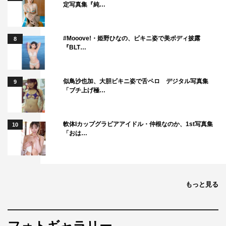
定写真集『純…
#Mooove!・姫野ひなの、ビキニ姿で美ボディ披露
8
『BLT…
似鳥沙也加、大胆ビキニ姿で舌ペロ デジタル写真集
9
「ブチ上げ極…
軟体Iカップグラビアアイドル・仲根なのか、1st写真集
10
「おは…
もっと見る