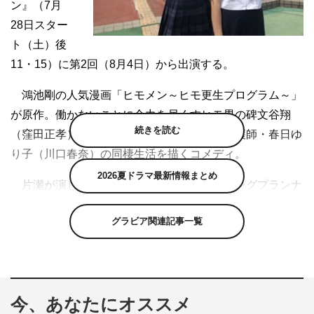
ン』（7月
28日スター
ト（土）後
11・15）に第2回（8月4日）から出演する。
鴻池剛の人気漫画「ヒモメン～ヒモ更生プログラム～」
が原作。働かないことに全力を尽くすヒモ男の碑文谷翔
続きを読む
（窪田正孝）と、彼を更生させたい恋人の看護師・春日ゆ
り子（川口春奈）の同棲生活を描くコメディ。
2026夏ドラマ最新情報まとめ
片瀬が演じるのは、ゆり子の姉でウエディングプランナ
ーの春日桜子。男性を仕事や年収で判断する桜子にとっ
グラビア関連記事一覧
て、翔のようなヒモ男はもってのほか。ゆり子の交際相手
に対しても同様で、過去に彼女がヤンチャそうな男の子と
遊んでいただけで「付き合う相手は選びなさい！」と厳し
く叱りつけたという気の強い役どころ。
今、あなたにオススメ
そんな桜子が登場する第2回は、翔が「連れて行きたい